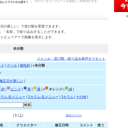
されているテンプレートを自由にご利用頂けます。
新日の新しい」で並び順を変更できます。
)」「名前」で絞り込みすることができます。
ートビューアーで画像を表示します。
未分類
ジャンル・並び順・絞り込み条件をリセット
レイ
|
クール
|
個性的
|
»未分類
ー
修正日が新しい
|
赤
|
ピンク
|
青
|
黄
|
»
オレンジ
|
緑
|
カラム-右メニュー
|
2カラム-左メニュー
|
3カラム
|
その他
|
|
1
|
2
|
次のページ>
色
クリエイター
修正日時
コメント
使う