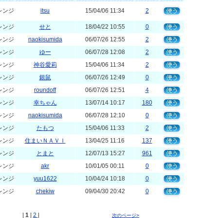
レンジ
itsu
15/04/06 11:34
2
レンジ
せと
18/04/22 10:55
0
レンジ
naokisumida
06/07/26 12:55
2
レンジ
ゆー
06/07/28 12:08
2
レンジ
神谷愛莉
15/04/06 11:34
2
レンジ
銀鼠
06/07/26 12:49
0
レンジ
roundoff
06/07/26 12:51
4
レンジ
幸ちゃん
13/07/14 10:17
180
レンジ
naokisumida
06/07/28 12:10
0
レンジ
たもつ
15/04/06 11:33
2
レンジ
住まいＮＡＶＩ
13/04/25 11:16
137
レンジ
とまと
12/07/13 15:27
961
レンジ
akr
10/01/05 00:11
0
レンジ
yuu1622
10/04/24 10:18
0
レンジ
chekiw
09/04/30 20:42
0
|
1
|
2
|
次のページ>