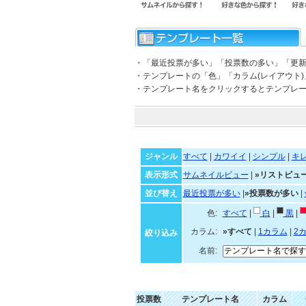
・「最近投票が多い」「投票数の多い」「更
・テンプレートの「色」「カラム(レイアウト
・テンプレート名をクリックするとテンプレ
ジャンル
すべて
|
カワイイ
|
シンプル
|
キ
表示形式
サムネイルビュー
|
»リストビュ
並び替え
最近投票が多い
|
»投票数が多い
|
色:
すべて
|
白
|
黒
|
カラム:
»すべて
|
1カラム
|
2
絞り込み
名前:
投票数
テンプレート名
カラム