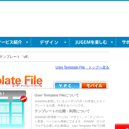
テンプレート「utf」
User Template File トップへ戻る
User Template Fileについて
JUGEMを利用しているユーザーの方々が作成したテン
プレートを公開・共有するページです。
テンプレートの公開・利用について
JUGEMの管理者ページの「デザイン」>「テンプレー
ト変更」ページから簡単にできます。JUGEM、ロリポ
ブログをお使いのお客様は、User Template Fileで公開