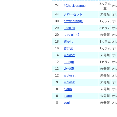
2カラム
74
#Check orange
オ
左
44
クローゼット
未分類
オ
30
brownorange
1カラム
オ
29
3dotties
3カラム
オ
20
retro girl *2
未分類
オ
18
透かし
1カラム
オ
16
赤野菜
1カラム
オ
14
w closet
未分類
オ
12
orange
1カラム
オ
12
vivid05
未分類
オ
12
w closet
未分類
オ
9
w closet
未分類
オ
8
piano
未分類
オ
8
piano
未分類
オ
8
soul
未分類
オ