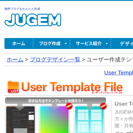
無料ブログをかんたん作成
ホーム
>
ブログデザイン一覧
>
ユーザー作成テンプ
User Tem
User 
JUGE
方々が
開・共