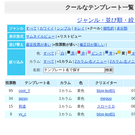
クールなテンプレート一覧
ジャンル・並び順・絞
ジャンル
すべて
|
カワイイ
|
シンプル
|
キレイ
|
»クール
|
個性的
|
未分類
表示形式
サムネイルビュー
|
»リストビュー
並び替え
最近投票が多い
|
»投票数が多い
|
修正日が新しい
|
色:
すべて
|
白
|
黒
|
赤
|
ピンク
|
青
|
»
黄
|
オ
カラム:
すべて
|
»1カラム
|
2カラム-右メニュー
|
2カラム-左メ
絞り込み
名前:
投票数
テンプレート名
カラム
色
クリエイター
95
cool_Y
1カラム
黄色
blog-text01
07
34
spray
1カラム
黄色
meguo
06
15
和道
1カラム
黄色
スローＣＤ
06
8
yy_c
1カラム
黄色
blog-text01
07