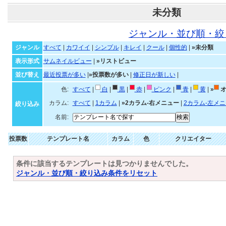
未分類
ジャンル・並び順・絞
ジャンル
すべて
|
カワイイ
|
シンプル
|
キレイ
|
クール
|
個性的
|
»未分類
表示形式
サムネイルビュー
|
»リストビュー
並び替え
最近投票が多い
|
»投票数が多い
|
修正日が新しい
|
色:
すべて
|
白
|
黒
|
赤
|
ピンク
|
青
|
黄
|
»
オ
カラム:
すべて
|
1カラム
|
»2カラム-右メニュー
|
2カラム-左メ
絞り込み
名前:
投票数
テンプレート名
カラム
色
クリエイター
条件に該当するテンプレートは見つかりませんでした。
ジャンル・並び順・絞り込み条件をリセット