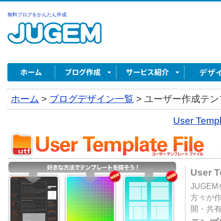
無料ブログをかんたん作成
ホーム
>
ブログデザイン一覧
>
ユーザー作成テンプ
User Tem
User 
JUGE
方々が
開・共