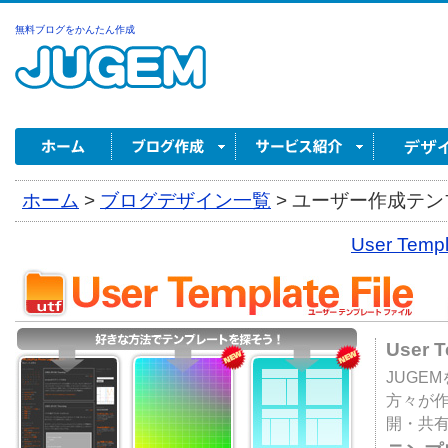
無料ブログをかんたん作成
ホーム
>
ブログデザイン一覧
>
ユーザー作成テンプ
User Tem
User 
JUGE
方々が
開・共