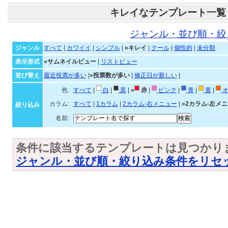
キレイなテンプレート一覧
ジャンル・並び順・絞
ジャンル
すべて
|
カワイイ
|
シンプル
|
»キレイ
|
クール
|
個性的
|
未分類
表示形式
»サムネイルビュー
|
リストビュー
並び替え
最近投票が多い
|
»投票数が多い
|
修正日が新しい
|
色:
すべて
|
白
|
黒
|
»
赤
|
ピンク
|
青
|
黄
|
オ
カラム:
すべて
|
1カラム
|
2カラム-右メニュー
|
»2カラム-左メ
絞り込み
名前:
条件に該当するテンプレートは見つかり
ジャンル・並び順・絞り込み条件をリセ