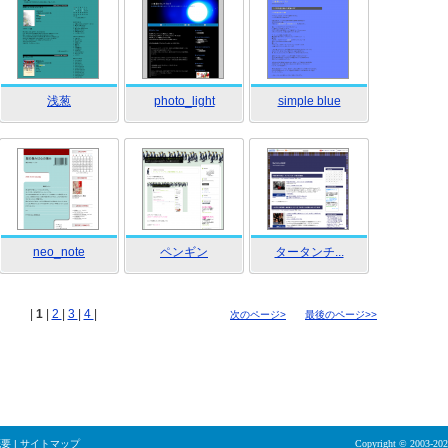
浅葱
photo_light
simple blue
neo_note
ペンギン
タータンチ...
|
1
|
2
|
3
|
4
|
次のページ>
最後のページ>>
概要
|
サイトマップ
Copyright © 2003-