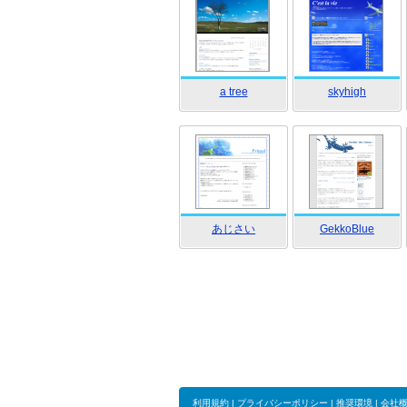
a tree
skyhigh
あじさい
GekkoBlue
利用規約
|
プライバシーポリシー
|
推奨環境
|
会社