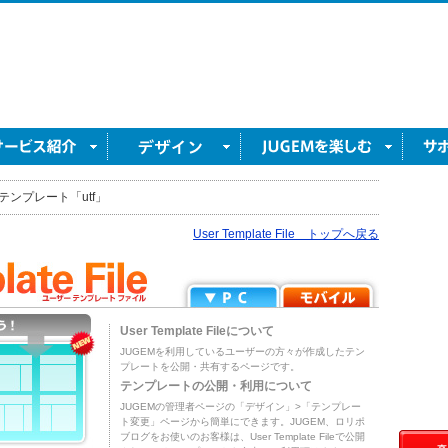
テンプレート「utf」
User Template File トップへ戻る
User Template Fileについて
JUGEMを利用しているユーザーの方々が作成したテン
プレートを公開・共有するページです。
テンプレートの公開・利用について
JUGEMの管理者ページの「デザイン」>「テンプレー
ト変更」ページから簡単にできます。JUGEM、ロリポ
ブログをお使いのお客様は、User Template Fileで公開