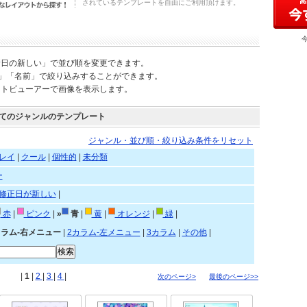
されているテンプレートを自由にご利用頂けます。
新日の新しい」で並び順を変更できます。
)」「名前」で絞り込みすることができます。
ートビューアーで画像を表示します。
てのジャンルのテンプレート
ジャンル・並び順・絞り込み条件をリセット
レイ
|
クール
|
個性的
|
未分類
ー
修正日が新しい
|
赤
|
ピンク
|
»
青
|
黄
|
オレンジ
|
緑
|
カラム-右メニュー
|
2カラム-左メニュー
|
3カラム
|
その他
|
|
1
|
2
|
3
|
4
|
次のページ>
最後のページ>>