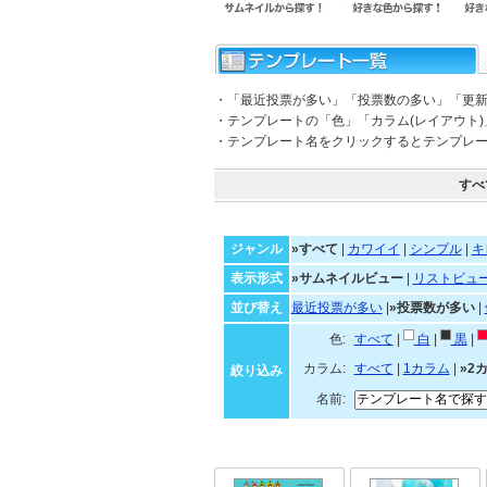
・「最近投票が多い」「投票数の多い」「更
・テンプレートの「色」「カラム(レイアウト
・テンプレート名をクリックするとテンプレ
すべ
ジャンル
»すべて
|
カワイイ
|
シンプル
|
キ
表示形式
»サムネイルビュー
|
リストビュ
並び替え
最近投票が多い
|
»投票数が多い
|
色:
すべて
|
白
|
黒
|
カラム:
すべて
|
1カラム
|
»2
絞り込み
名前: