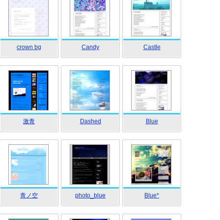
crown bg
Candy
Castle
激青
Dashed
Blue
青ノ空
photo_blue
Blue*