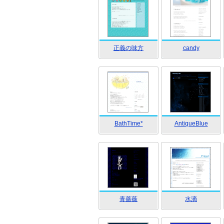
正義の味方
candy
BathTime*
AntiqueBlue
青薔薇
水滴