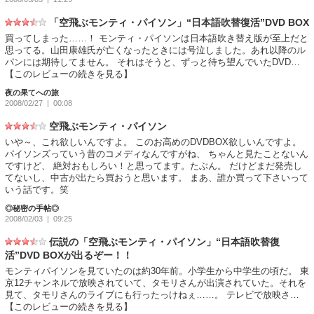
「空飛ぶモンティ・パイソン」“日本語吹替復活”DVD BOX
買ってしまった……！ モンティ・パイソンは日本語吹き替え版が至上だと
思ってる。山田康雄氏が亡くなったときには号泣しました。あれ以降のル
パンには期待してません。 それはそうと、ずっと待ち望んでいたDVD…
【このレビューの続きを見る】
夜の果てへの旅
2008/02/27
| 00:08
空飛ぶモンティ・パイソン
いや～、これ欲しいんですよ。 このお高めのDVDBOX欲しいんですよ。
パイソンズっていう昔のコメディなんですがね、 ちゃんと見たことないん
ですけど、 絶対おもしろい！と思ってます。たぶん。 だけどまだ発売し
てないし、中古が出たら買おうと思います。 まあ、誰か買って下さいって
いう話です。笑
◎秘密の手帖◎
2008/02/03
| 09:25
伝説の「空飛ぶモンティ・パイソン」“日本語吹替復
活”DVD BOXが出るぞー！！
モンティパイソンを見ていたのは約30年前。小学生から中学生の頃だ。 東
京12チャンネルで放映されていて、タモリさんが出演されていた。それを
見て、タモリさんのライブにも行ったっけねぇ……。 テレビで放映さ…
【このレビューの続きを見る】