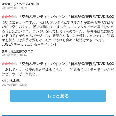
清水りょうこのアレやコレ屋
2007/12/06
| 03:09
「空飛ぶモンティ・パイソン」“日本語吹替復活”DVD BOX
ついに出るようですね。 私はリアルタイムで見ることが出来る世代ではな
いので楽しみです。 噂では聞いていましたし、レンタルビデオ屋でないだ
ろうとは思いつつ、ついつい探してしまうものでした。 字幕版は既に観て
いるのですが今回のバージョンが発売されることを嬉しく思います。 字幕
版も新品では入手が難しかったのでそれも含めて期待は大きいです。
JUGEMテーマ：エンターテイメント
ありふれた読書のブログ
2007/12/02
| 16:44
「空飛ぶモンティ・パイソン」“日本語吹替復活”DVD BOX
あれですよ、伝説の吹き替え版ですよ。 字幕版でも十分可笑しいんだ
けど。やっぱこれだね。
なんでも本棚。
2007/10/19
| 22:40
もっと見る