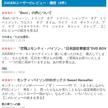
JUGEMユーザーのレビュー・感想（
8
件）
「Boo!」の件について
Boo!ハロウィ～ン。トリック オア トリート。シャンプー オア トリ
ートメント。ウエスト オブ タイム。ライフ イズ ギャラックス。ア
イ ラブ ソイキャラスチ。アイ ジャスト キャント ストップ…
【こ
のレビューの続きを見る】
その名も「たかお晃市」
2011/10/29
| 22:23
「空飛ぶモンティ・パイソン」“日本語吹替復活”DVD BOX
JUGEMテーマ：エンターテイメント 迷いに迷ったけれど、購入してしま
った。 そんな矢先、広川太一郎さんの訃報。 ご冥福をお祈りいたしま
す。 一つの芸に高めていますよね。あの吹き替えは。
日記
2008/03/11
| 00:52
モンティ･パイソンDVDボックス Sweet Hereafter
モンティ･パイソンｷﾀ━━━━（ﾟ∀ﾟ）━━━━!!!! で、うきうきしながら
PS2にイン！ 再生！ と、思ったらなんか見たこともない設定画面が立ち
上がった。コントローラー効かない。なんぞこれ。 いろいろいじくった…
【このレビューの続きを見る】
夜の果てへの旅
2008/03/03
| 11:29