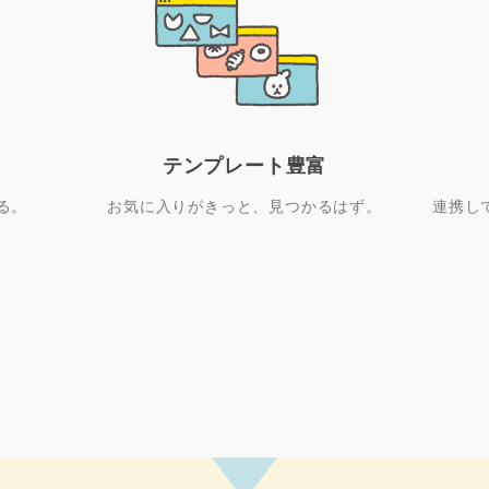
テンプレート豊富
る。
お気に入りがきっと、見つかるはず。
連携し