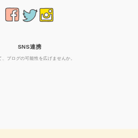
SNS連携
て、ブログの可能性を広げませんか。