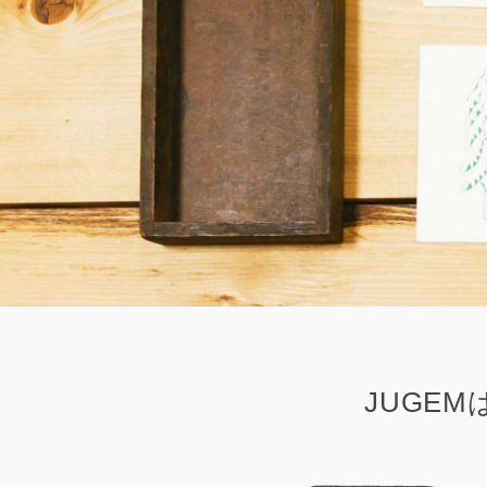
JUGEM