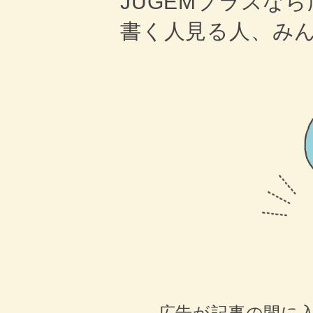
JUGEMプラスな
書く人見る人、み
広告が記事の間に