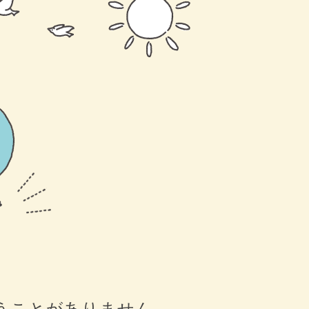
うことがありません