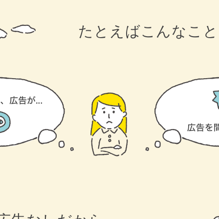
たとえばこんなこと