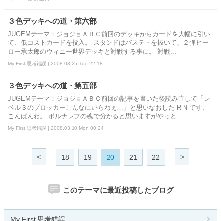
３色デッキへの道・第六部
JUGEMテーマ：ジョジョＡＢＣ前回のデッキからカードを大幅に引い
て、低コストカードを投入。 スタンドはバステトを抜いて、２弾ヒー
ロー承太郎のウィニー世界デッキと対戦する事に。 対戦...
My First 思考錯誤 | 2008.03.25 Tue 22:18
３色デッキへの道・第五部
JUGEMテーマ：ジョジョＡＢＣ前回の記事を書いた後読み直して「レ
ベル３のブロッカーこんなにいらねぇ…」と思いなおした R-N です、
こんばんわ。 ポルナレフの魂で分かると思いますがやっと...
My First 思考錯誤 | 2008.03.10 Mon 00:24
<
>
18
19
20
21
22
このテーマに最近投稿したブログ
My First 思考錯誤