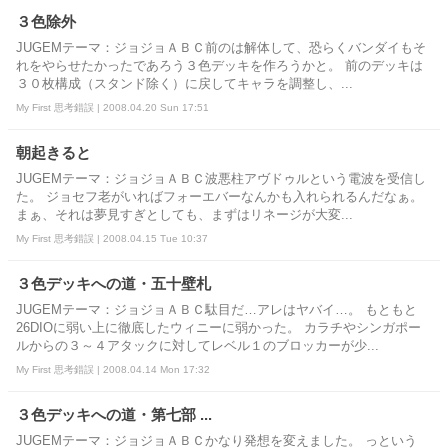
３色除外
JUGEMテーマ：ジョジョＡＢＣ前のは解体して、恐らくバンダイもそ
れをやらせたかったであろう３色デッキを作ろうかと。 前のデッキは
３０枚構成（スタンド除く）に戻してキャラを調整し、...
My First 思考錯誤 | 2008.04.20 Sun 17:51
朝起きると
JUGEMテーマ：ジョジョＡＢＣ波悪柱アヴドゥルという電波を受信し
た。 ジョセフ老がいればフォーエバーなんかも入れられるんだなぁ。
まぁ、それは夢見すぎとしても、まずはリネージが大変...
My First 思考錯誤 | 2008.04.15 Tue 10:37
３色デッキへの道・五十壁札
JUGEMテーマ：ジョジョＡＢＣ駄目だ…アレはヤバイ…。 もともと
26DIOに弱い上に徹底したウィニーに弱かった。 カラチやシンガポー
ルからの３～４アタックに対してレベル１のブロッカーが少...
My First 思考錯誤 | 2008.04.14 Mon 17:32
３色デッキへの道・第七部 ...
JUGEMテーマ：ジョジョＡＢＣかなり発想を変えました。 っという