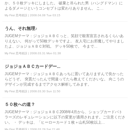
か、５０枚デッキにしました。 破棄と吊られた男（ハングドマン）に
よるダメージというコンセプトは変わりありません。 こ...
My First 思考錯誤 | 2008.04.08 Tue 03:15
うん、それ無理♪
JUGEMテーマ：ジョジョＡＢＣっと、笑顔で殺害宣言されるくらいあ
りえない。 何がって50枚デッキですよ。 友人宅にお邪魔してやりまし
たよ、ジョジョＡＢＣ対戦。 デッキ50枚で。 今まで...
My First 思考錯誤 | 2008.03.31 Mon 01:38
ジョジョＡＢＣカードデー...
JUGEMテーマ：ジョジョＡＢＣあっちに置いてありますんで良かった
らどうぞ。 突貫だったんで間違ってたら教えてくださいな。 向こうの
デザインが完成するまでアクセス解析してみます。
My First 思考錯誤 | 2008.03.30 Sun 11:50
５０枚への道？
JUGEMテーマ：ジョジョＡＢＣ2008年4月から、ショップカードバト
ラーズのレギュレーションに以下の変更が適用されます。ご注意くださ
い。 ・ デッキは、「ヒーローカード１枚＋山札50枚以上...
My First 思考錯誤 | 2008.03.29 Sat 21:48