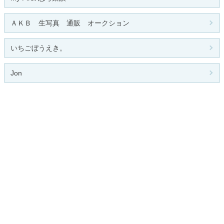
ＡＫＢ 生写真 通販 オークション
いちごぼうえき。
Jon
Leonardo
関連カテゴリー
PCゲーム
オンラインゲーム
カードゲーム
携帯電話ゲーム
アーケードゲーム
メダル・プライズ
プレイ日記・攻略情報
PS2・PS3
Wii
Xbox