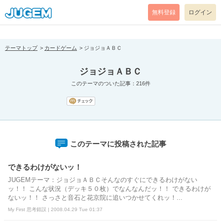
[pear_error: message="Success" code=0 mode=return level=notice
prefix="" info=""]
無料登録
ログイン
テーマトップ
カードゲーム
ジョジョＡＢＣ
ジョジョＡＢＣ
このテーマのついた記事：216件
このテーマに投稿された記事
できるわけがないッ！
JUGEMテーマ：ジョジョＡＢＣそんなのすぐにできるわけがない
ッ！！ こんな状況（デッキ５０枚）でなんなんだッ！！ できるわけが
ないッ！！ さっさと音石と花京院に追いつかせてくれッ！...
My First 思考錯誤 | 2008.04.29 Tue 01:37