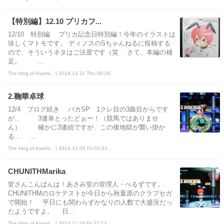
【特別編】12.10 プリカフ...
12/10 特別編 プリカ記念日特別編！今年のイラストは
珍しくマトモです。 ディノスのSちゃんねるに投稿する
ので、そういうネタはご法度です（笑 さて、本編の補
足。 ...
The blog of Asami... | 2014.12.11 Thu 00:26
2.鞠華卓球
12/4 ブログ続き パカSP 1クレ目の3曲目からです
が… 3連単とったどぉー！（競馬ではありませ
ん） 確かに3連続ですが、この後地獄が襲い掛か
る… ...
The blog of Asami... | 2014.12.05 Fri 01:51
CHUNITHMarika
皆さんこんばんは！あさみ堂の管理人・べるずです。
CHUNITHMのロケテストが今日から秋葉原のクラブセガ
で開始！ 平日にも関わらずかなりの人数で大盛況だっ
たようですよ。 日...
The blog of Asami... | 2014.11.28 Fri 22:12