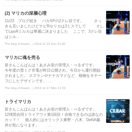
(2) マリカの深層心理
11/23 ブログ続き パカSPの2クレ目です。 さっ
きも言いましたけどナビRセリカは3ミスでして そし
てLipsRミルカは華麗に決まりました ここで、3クレ目
はシル...
The blog of Asami... | 2014.11.23 Sun 21:40
マリカに魂を売る
皆さんこんばんは！あさみ堂の管理人・べるずです。
今年度の雪ミク市電が昨日公開され、今日から運行開始
されました。 スズランやナナカマドなど、植物をモチー
フにしたデザインです。 ...
The blog of Asami... | 2014.11.17 Mon 21:53
トライマリカ
皆さんこんばんは！あさみ堂の管理人・べるずです。
12球団合同トライアウト第1回目！合格できるのは誰なの
カッ？！ 個人的にはオリックス東野・八木、DeNA藤
井が気になります。 ...