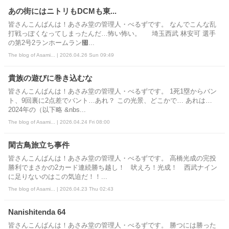
あの街にはニトリもDCMも東...
皆さんこんばんは！あさみ堂の管理人・べるずです。 なんでこんな乱
打戦っぽくなってしまったんだ…怖い怖い。 埼玉西武 林安可 選手
の第2号2ランホームラン㇧...
The blog of Asami... | 2026.04.26 Sun 09:49
貴族の遊びに巻き込むな
皆さんこんばんは！あさみ堂の管理人・べるずです。 1死1塁からバン
ト、9回裏に2点差でバント…あれ？ この光景、どこかで… あれは…
2024年の（以下略 &nbs...
The blog of Asami... | 2026.04.24 Fri 08:00
閑古鳥旅立ち事件
皆さんこんばんは！あさみ堂の管理人・べるずです。 高橋光成の完投
勝利でまさかの2カード連続勝ち越し！ 吠えろ！光成！ 西武ナイン
に足りないのはこの気迫だ！！...
The blog of Asami... | 2026.04.23 Thu 02:43
Nanishitenda 64
皆さんこんばんは！あさみ堂の管理人・べるずです。 勝つには勝った