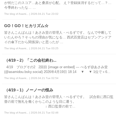
が何だこのスコア…あと桑原が心配。 え？登録抹消するだって…？…
今季終わったな… ...
The blog of Asami... | 2026.04.21 Tue 23:02
GO！GO！ヒカリズム☆
皆さんこんばんは！あさみ堂の管理人・べるずです。 なんで中断して
いたんやろ？そっちの理由が気になる… 西武百貨店はセブンアンドア
イの傘下だから関係深いと思ったが ...
The blog of Asami... | 2026.04.21 Tue 03:25
（4/19－2）「この会社終わ...
4/19 ブログその2 2回目 [image or embed] — べるず@あさみ堂
(@asamidou.bsky.social) 2026年4月19日 18:14 ▼ ▼ 1位で＋6...
The blog of Asami... | 2026.04.21 Tue 02:54
（4/19－1）ノーノーの恨み
皆さんこんばんは！あさみ堂の管理人・べるずです。 試合前に西口監
督の前で無礼を働くからこのような目に遭う。
↓ 西口監督の前で...
The blog of Asami... | 2026.04.21 Tue 02:46