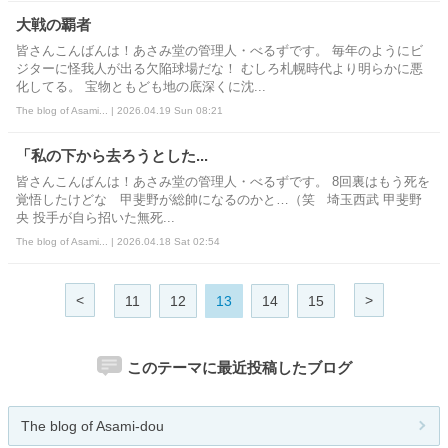
大戦の覇者
皆さんこんばんは！あさみ堂の管理人・べるずです。 毎年のようにビ
ジターに怪我人が出る欠陥球場だな！ むしろ札幌時代より明らかに悪
化してる。 宝物ともども地の底深くに沈...
The blog of Asami... | 2026.04.19 Sun 08:21
「私の下から去ろうとした...
皆さんこんばんは！あさみ堂の管理人・べるずです。 8回裏はもう死を
覚悟したけどな 甲斐野が総帥になるのかと…（笑 埼玉西武 甲斐野
央 投手が自ら招いた無死...
The blog of Asami... | 2026.04.18 Sat 02:54
<
>
11
12
13
14
15
このテーマに最近投稿したブログ
The blog of Asami-dou