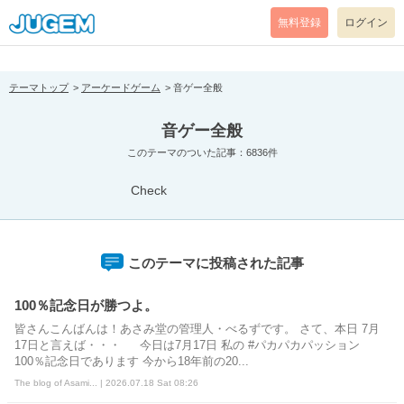
[pear_error: message="Success" code=0 mode=return level=notice
prefix="" info=""]
無料登録
ログイン
テーマトップ
アーケードゲーム
音ゲー全般
音ゲー全般
このテーマのついた記事：6836件
Check
このテーマに投稿された記事
100％記念日が勝つよ。
皆さんこんばんは！あさみ堂の管理人・べるずです。 さて、本日 7月
17日と言えば・・・ 今日は7月17日 私の #パカパカパッション
100％記念日であります 今から18年前の20...
The blog of Asami... | 2026.07.18 Sat 08:26