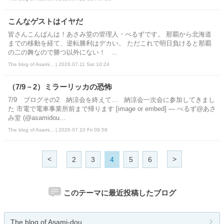
こんなゲストはイヤだ
皆さんこんばんは！あさみ堂の管理人・べるずです。 那覇から北海道
までの移動を経て、逆転勝利はデカい。 ただこれで明日負けると那覇
の二の舞なので勝つ以外にない！ ...
The blog of Asami... | 2026.07.11 Sat 10:24
（7/9－2）ミラーリッカの恐怖
7/9 ブログその2 納涼会を終えて… 納涼会一次会に参加してきまし
た 市電で電車事業所前まで帰ります [image or embed] — べるず@あさ
み堂 (@asamidou...
The blog of Asami... | 2026.07.10 Fri 09:58
<
>
2
3
4
5
6
このテーマに最近投稿したブログ
The blog of Asami-dou