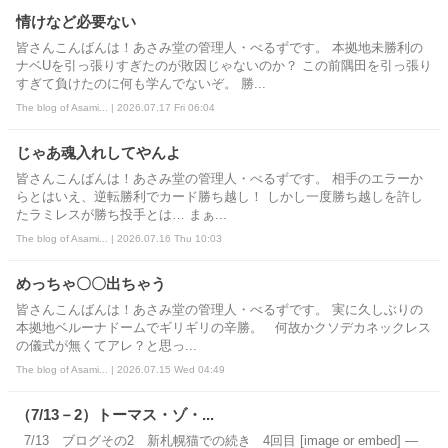
情けなど必要ない
皆さんこんばんは！あさみ堂の管理人・べるずです。 本拠地未勝利の
ナベUを引っ張りすぎたのが敗因じゃないのか？ この前隅田を引っ張り
すぎて負けたのに何も学んでないぞ。 勝...
The blog of Asami... | 2026.07.17 Fri 06:04
じゃあ魂入れしてやんよ
皆さんこんばんは！あさみ堂の管理人・べるずです。 相手のエラーか
らとはいえ、逆転勝利でカード勝ち越し！ しかし一度勝ち越しを許し
たラミレスが勝ち投手とは… まぁ...
The blog of Asami... | 2026.07.16 Thu 10:03
めっちゃ〇〇出ちゃう
皆さんこんばんは！あさみ堂の管理人・べるずです。 実に久しぶりの
本拠地ベルーナドームでギリギリの辛勝。 何故かクソデカネックレス
の儀式が無くてアレ？と思っ...
The blog of Asami... | 2026.07.15 Wed 04:49
（7/13－2）トーマス・ゾ・...
7/13 ブログその2 新札幌猫での続き 4回目 [image or embed] —