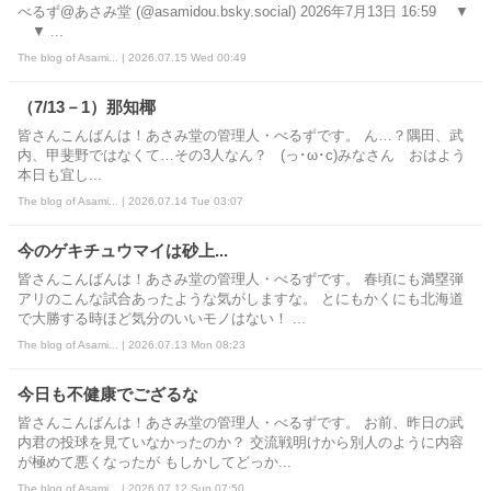
べるず@あさみ堂 (@asamidou.bsky.social) 2026年7月13日 16:59 ▼
▼ ...
The blog of Asami... | 2026.07.15 Wed 00:49
（7/13－1）那知椰
皆さんこんばんは！あさみ堂の管理人・べるずです。 ん…？隅田、武
内、甲斐野ではなくて…その3人なん？ (っ･ω･c)みなさん おはよう
本日も宜し...
The blog of Asami... | 2026.07.14 Tue 03:07
今のゲキチュウマイは砂上...
皆さんこんばんは！あさみ堂の管理人・べるずです。 春頃にも満塁弾
アリのこんな試合あったような気がしますな。 とにもかくにも北海道
で大勝する時ほど気分のいいモノはない！ ...
The blog of Asami... | 2026.07.13 Mon 08:23
今日も不健康でござるな
皆さんこんばんは！あさみ堂の管理人・べるずです。 お前、昨日の武
内君の投球を見ていなかったのか？ 交流戦明けから別人のように内容
が極めて悪くなったが もしかしてどっか...
The blog of Asami... | 2026.07.12 Sun 07:50