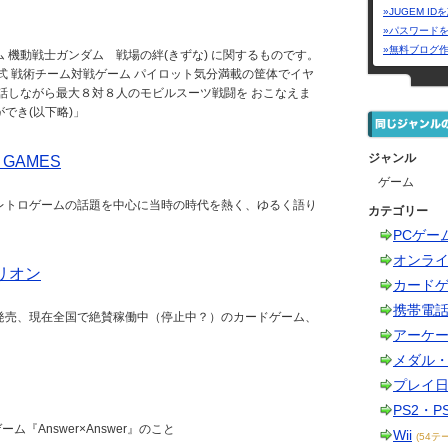
»JUGEM I
»パスワード
»無料ブログ
 機動戦士ガンダム 戦場の絆(きずな) に関するものです。
式 戦術チーム対戦ゲーム パイロット気分満載の筐体でイヤ
話しながら最大８対８人のモビルスーツ戦闘を おこなえま
でき(以下略)」
ジャンル
 GAMES
ゲーム
レトロゲームの話題を中心に当時の時代を熱く、ゆるく語り
カテゴリー
PCゲー
オンラ
リオン
カード
携帯電
発売、現在全国で絶賛稼働中（停止中？）のカードゲーム、
アーケ
メダル
プレイ
PS2・P
ム『Answer×Answer』のこと
Wii
(54テ