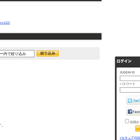
e/c102/
JUGEM ID
パスワード
次回か
す。
»セキュア(SS