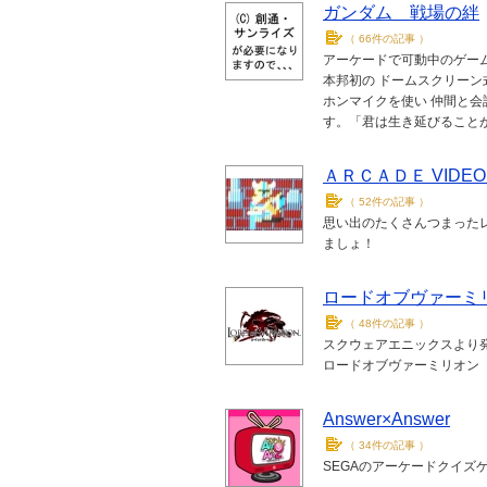
ガンダム 戦場の絆
（
66件の記事
）
アーケードで可動中のゲーム
本邦初の ドームスクリーン
ホンマイクを使い 仲間と会
す。「君は生き延びることが
ＡＲＣＡＤＥ VIDEO
（
52件の記事
）
思い出のたくさんつまった
ましょ！
ロードオブヴァーミ
（
48件の記事
）
スクウェアエニックスより
ロードオブヴァーミリオン
Answer×Answer
（
34件の記事
）
SEGAのアーケードクイズゲー