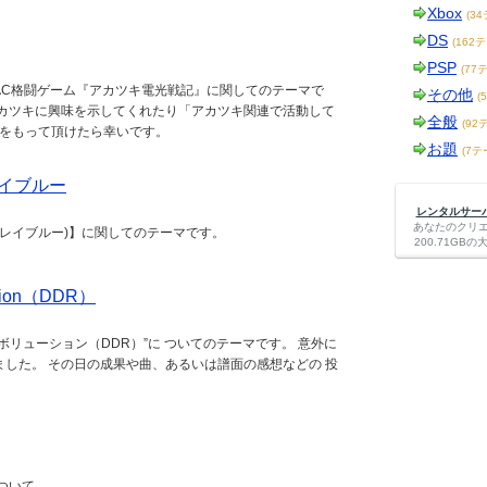
Xbox
(3
DS
(162
PSP
(77
AC格闘ゲーム『アカツキ電光戦記』に関してのテーマで
その他
(
アカツキに興味を示してくれたり「アカツキ関連で活動して
全般
(92
味をもって頂けたら幸いです。
お題
(7テ
レイブルー
レンタルサーバー
あなたのクリ
(ブレイブルー)】に関してのテーマです。
200.71G
ution（DDR）
ボリューション（DDR）”に ついてのテーマです。 意外に
した。 その日の成果や曲、あるいは譜面の感想などの 投
ついて