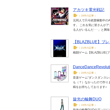
アカツキ電光戦記
（
28件の記事
）
元同人で只今絶賛稼動中の
す。 これを気に皆さんが
る人がいるんだ･･･」と興
【BLAZBLUE】ブ
（
21件の記事
）
格闘ゲーム【BLAZBLUE
DanceDanceRevol
（
20件の記事
）
音楽ゲーム“ダンスダンスレ
も（？）なかったので作りま
稿をお待ちしております♪
旋光の輪舞DUO
（
16件の記事
）
旋光の輪舞DUOのアンリに