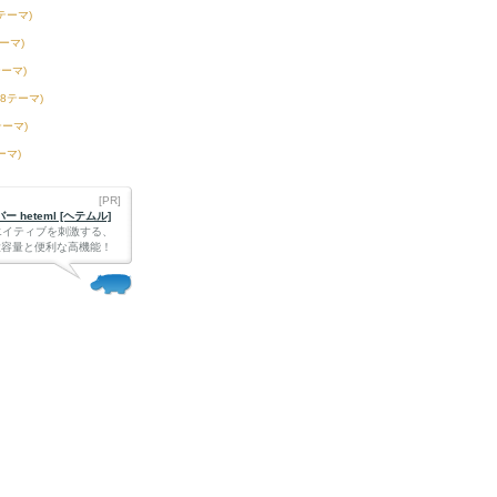
4テーマ)
テーマ)
テーマ)
58テーマ)
テーマ)
ーマ)
[PR]
 heteml [ヘテムル]
エイティブを刺激する、
Bの大容量と便利な高機能！