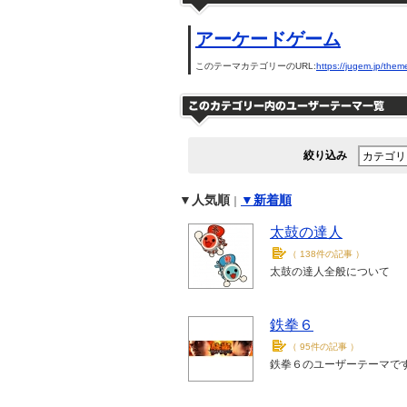
アーケードゲーム
このテーマカテゴリーのURL:
https://jugem.jp/them
絞り込み
▼人気順
▼新着順
｜
太鼓の達人
（
138件の記事
）
太鼓の達人全般について
鉄拳６
（
95件の記事
）
鉄拳６のユーザーテーマで