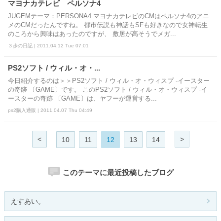
マヨナカテレビ ペルソナ4
JUGEMテーマ：PERSONA4 マヨナカテレビのCMはペルソナ4のアニ
メのCMだったんですね。 都市伝説も神話もSFも好きなので女神転生
のころから興味はあったのですが、 敷居が高そうでメガ...
３歩の日記 | 2011.04.12 Tue 07:01
PS2ソフト / ウィル・オ・...
今日紹介するのは＞＞PS2ソフト / ウィル・オ・ウィスプ -イースター
の奇跡 〔GAME〕です。 このPS2ソフト / ウィル・オ・ウィスプ -イ
ースターの奇跡 〔GAME〕は、ヤフーが運営する...
ps2購入通販 | 2011.04.07 Thu 04:49
<
>
10
11
12
13
14
このテーマに最近投稿したブログ
えすあい。