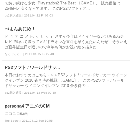
で詩い続ける少女: Playstation2 The Best 〔GAME〕。 販売価格は
2646円と安くなってます。 このPS2ソフト / ア...
ps2購入通販 | 2011.04.22 Fri 07:03
ぺよんあにめ！
Ｐ ４ ア ニ メ 化 ｋ ｔ ｋ ｒ さすが今年はＰ４イヤーなだけあるねテ
レビで動いて喋ってメギドラオンな直斗を早く見たいんだぜ…そういえ
ば直斗誕生日が近いので今年も何かお祝い絵を描きた...
なぐぶろぐ。 | 2011.04.15 Fri 22:40
PS2ソフト / ワールドサッ...
本日のおすすめはこちら♪ ＞＞PS2ソフト / ワールドサッカー ウイニン
グイレブン 2010 蒼き侍の挑戦 〔GAME〕。 このPS2ソフト / ワール
ドサッカー ウイニングイレブン 2010 蒼き侍の...
ps2購入通販 | 2011.04.13 Wed 02:35
persona4 アニメのCM
ニコニコ動画
Top Secret | 2011.04.12 Tue 10:55