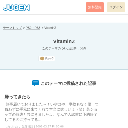
[pear_error: message="Success" code=0 mode=return level=notice
prefix="" info=""]
無料登録
ログイン
テーマトップ
PS2・PS3
VitaminZ
VitaminZ
このテーマのついた記事：56件
このテーマに投稿された記事
帰ってきたら…
無事届いておりました～！いやはや、事故もなく傷一つ
負わずに手元に来てくれて本当に嬉しいよ（笑）某ショ
ップの特典と共にきましたよ。なんで入試前に予約終了
してるのに持ってる...
つれづれと。生存日記 | 2009.03.27 Fri 00:06