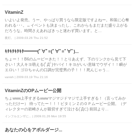
VitaminZ
いよいよ発売。うー、やっぱり買うなら限定版ですよねー。和装に心奪
われる･･･。←イベントも決まったし、これからもまだまだ盛り上がる
だろうな。時間さえあればきっと迷わず買います。と...
夜灯。 | 2009.03.26 Thu 21:52
ｷﾀｷﾀｷﾀｷﾀ━━━(ﾟ∀ﾟ≡(ﾟ∀ﾟ≡ﾟ∀ﾟ)...
ちょー！！B6のムービーきた！！とりあえず、下のリンクから見て下
さい！大人キヨ萌える(ﾟДﾟ)ヤバイ！キヨがいい意味でウザイ！！瞬が
エロい！ゴロちゃんの口調が完璧男の子！！！死んじゃう...
vanish | 2009.03.19 Thu 21:16
VitaminZのOPムービー公開
ちょwww上手すぎるwwwマジマジドマジで上手すぎる！（言ってみか
っただけー） 待ってたー！！！ビタミンＺのＯＰムービー公開。（デ
ィレクターの岩崎さんが親切すぎて泣ける(´Д⊂) 前回より...
インフルエンザに... | 2009.01.26 Mon 19:55
あなたの心をアボルダージ...