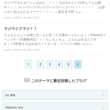
マジでアボルダージュされた…！！！ Z公式サイトでOPムービ公開
中！！！ ヤバイヤバイヤバイヤバイヤバイヤバイ！！！！！！ 「お前
しかいねぇんだよォーー！！！！」←多分天十郎 ちょ、...
vanish | 2009.01.26 Mon 19:07
マジマジドマジ！！
ちょちょちょーお熱だぜ！とか言ってる場合じゃないよ！！VitaminZイ
ベント6・7月開催決定！！！ちょちょちょ、よちんは出るんです
か！？5年後キヨは出るの！？さっき、イベントの時にもらっ...
vanish | 2009.01.26 Mon 18:52
<
2
3
4
5
6
このテーマに最近投稿したブログ
no title
Vitamin mix