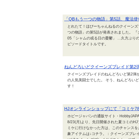
「QBもう一つの物語」第5話、魔法使
とれたて！ほびーちゃんねるのクイーンズ
つの物語」の第5話が発表されました。 『
05「シャムの或る日の憂鬱」 …久方ぶ
ピソードタイトルです。
ねんどろいどクイーンズブレイド第2
クイーンズブレイドのねんどろいど第2弾
の人気美闘士でした。 そう、ねんどろいど
す！
HJオンラインショップにて「コミケ7
ホビージャパンの通販サイト・HobbyJAPA
8/23(月)より、先日開催された夏コミの
ミケに行けなかった方は、このチャンスを
象アイテムは↓コチラ。：クイーンズブレイ