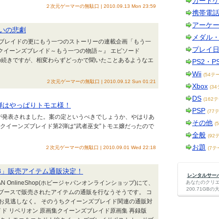
カード
２次元ゲーマーの無駄口 | 2010.09.13 Mon 23:59
携帯電
アーケ
いの悲劇
メダル
ブレイドの更にもう一つのストーリーの連載企画「もう一
プレイ
クイーンズブレイド～もう一つの物語～』 エピソード
りの続きですが、相変わらずどっかで聞いたことあるようなエ
PS2・P
Wii
(54テ
２次元ゲーマーの無駄口 | 2010.09.12 Sun 01:21
Xbox
(3
DS
(162
弾はやっぱりトモエ様！
PSP
(77
が発表されました。案の定というべきでしょうか、やはりあ
その他
(
クイーンズブレイド第2弾は“武者巫女”トモエ嬢だったので
全般
(92
お題
２次元ゲーマーの無駄口 | 2010.09.01 Wed 22:18
(7テ
8」販売アイテム通販決定！
レンタルサーバー
N OnlineShop(ホビージャパンオンラインショップ)にて、
あなたのクリ
200.71G
HJブースで販売されたアイテムの通販を行なうそうです。 コ
お見逃しなく。 そのうちクイーンズブレイド関連の通販対
ド リベリオン 原画集クイーンズブレイド原画集 再録版