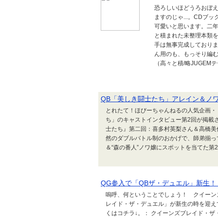
恐ろしいほどうろおぼ
ますのじゃ...。CD
可愛いと思います。二年
と積まれた未整理本類を横目で眺
手は無事完成しており
ん用のも、もっそり編
（高々と積/略JUGEMテ
QB「美しき闘士たち」アレイン＆ノワ
とれたて！ほびーちゃんねるの人気企画・
ち」のキャストインタビュー第2回が掲載さ
士たち』第二回：喜多村英梨さん＆高橋美
然のダブルバトル制のおかげで、師弟揃っ
＆“森の番人”ノワ嬢にスポットを当てた第
QG参入で「QBザ・デュエル」新生！
嗚呼、何ということでしょう！ クイーン
レイド・ザ・デュエル」が新生の時を迎えて
くはコチラ↓。： クイーンズブレイド・ザ・