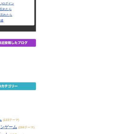
L)ログイン
Dを忘れたら
を忘れたら
作成
ム
(133テーマ)
インゲーム
(264テーマ)