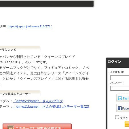
URL:
https://jugem.jp/theme/c110/771/
ャパンから刊行されている「クイーンズブレイド
\'s Blade/QB）」のテーマです。
るゲームブックだけでなく、フィギュアやコミック、ノベ
JUGEM ID
どの関連アイテム、更には外伝シリーズ「クイーンズゲイ
、とにかく「クイーンズブレイド」に関する記事をお寄せ
パスワード
。
ログへ：
「dmyx2dgamer」さんのブログ
テーマ：
「dmyx2dgamer」さんが作成したテーマ一覧(23
次回か