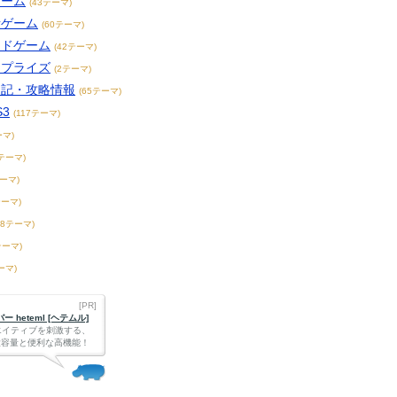
ゲーム
(43テーマ)
話ゲーム
(60テーマ)
ードゲーム
(42テーマ)
・プライズ
(2テーマ)
日記・攻略情報
(65テーマ)
S3
(117テーマ)
ーマ)
4テーマ)
テーマ)
テーマ)
58テーマ)
テーマ)
ーマ)
[PR]
 heteml [ヘテムル]
エイティブを刺激する、
Bの大容量と便利な高機能！