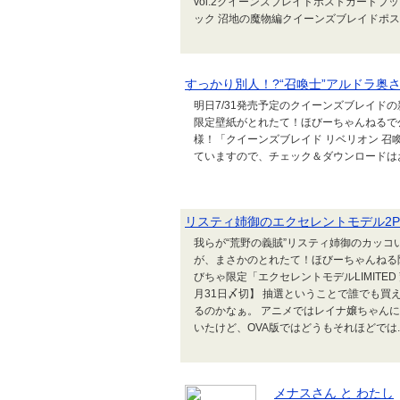
vol.2クイーンズブレイドポストカード
ック 沼地の魔物編クイーンズブレイドポス..
すっかり別人！?“召喚士”アルドラ奥
明日7/31発売予定のクイーンズブレイド
限定壁紙がとれたて！ほびーちゃんねるで
様！「クイーンズブレイド リベリオン 召
ていますので、チェック＆ダウンロードは
リスティ姉御のエクセレントモデル2
我らが“荒野の義賊”リスティ姉御のカッコ
が、まさかのとれたて！ほびーちゃんねる限
びちゃ限定「エクセレントモデルLIMITED
月31日〆切】 抽選ということで誰でも買
るのかなぁ。 アニメではレイナ嬢ちゃん
いたけど、OVA版ではどうもそれほどでは..
メナスさん と わたし