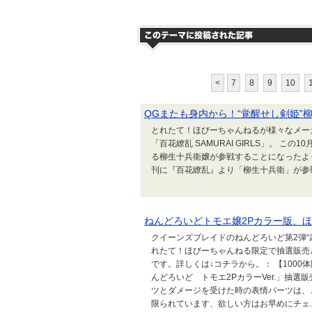
<
7
8
9
10
QGまたも身内から！“覚醒せし剣姫”柳
とれたて！ほびーちゃんねるが様々なメー
「百花繚乱 SAMURAI GIRLS」。 
る柳生十兵衛嬢が参戦することになったよ
刊に『百花繚乱』より「柳生十兵衛」が
ねんどろいどトモエ嬢2Pカラー版、
クイーンズブレイドのねんどろいど第2弾“
れたて！ほびーちゃんねる限定で抽選販売
です。詳しくは↓コチラから。： 【100
んどろいど トモエ2PカラーVer.」抽選
ツとダメージを受けた時の表情パーツは、
限られています、欲しい方はお早めにチェ..