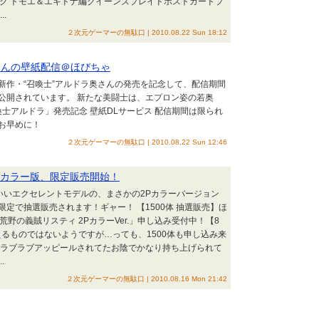
ブック トモエ＆エキドナ編クイーンズブレイドポストカードブ
.
２次元ゲーマーの無駄口 | 2010.08.22 Sun 18:12
さんの壁紙配信＠ほびちゃ
の新作・“召喚士”アルドラ奥さんの発売を記念して、配信期間
公開されています。 新たな美闘士は、エプロン姿の若奥
喚士アルドラ」発売記念 壁紙DLサービス 配信期間は限られ
お早めに！
２次元ゲーマーの無駄口 | 2010.08.22 Sun 12:46
Pカラー版、限定販売開始！
いいエクセレントモデルの、まさかの2Pカラーバージョン
定で抽選販売されます！ギャー！ 【1500体 抽選販売】ほ
 荒野の義賊リスティ 2PカラーVer.」申し込み受付中！【8
えるものではないようですが…っても、1500体も申し込み来
にラブラブアッピールされてたお陰でかなり持ち上げられて
.
２次元ゲーマーの無駄口 | 2010.08.16 Mon 21:42