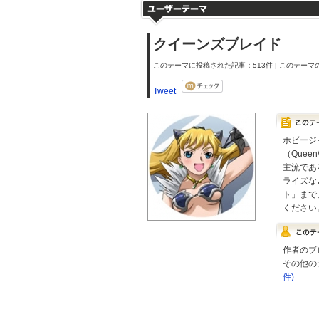
クイーンズブレイド
このテーマに投稿された記事：513件 | このテーマの
Tweet
ホビージ
（Queen
主流であ
ライズな
ト」まで
ください
作者のブ
その他の
件)