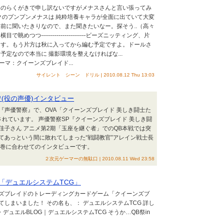
えのらくがきで申し訳ないですがメナスさんと言い張ってみ
ブックのプンプンメナスは 純粋培養キャラが全面に出ていて大変
前に聞いたきりなので、また聞きたいなー。探そう..（高々
めつつ-----------------------ビーズニッティング、片
ます。もう片方は秋に入ってから編む予定ですよ。ドールさ
む予定なので本当に 撮影環境を整えなければな...
ーマ：クイーンズブレイド...
サイレント シーン ドリル | 2010.08.12 Thu 13:03
(役の声優)インタビュー
『声優警察』で、OVA「クイーンズブレイド 美しき闘士た
れています。 声優警察SP『クイーンズブレイド 美しき闘
佳子さん アニメ第2期「玉座を継ぐ者」でのQB本戦では突
てあっという間に敗れてしまった“戦闘教官”アレイン戦士長
2巻に合わせてのインタビューです。
２次元ゲーマーの無駄口 | 2010.08.11 Wed 23:58
「デュエルシステムTCG」
ズブレイドのトレーディングカードゲーム「クイーンズブ
しまいました！ その名も、： デュエルシステムTCG 詳し
デュエルBLOG｜デュエルシステムTCG そうか…QB祭in