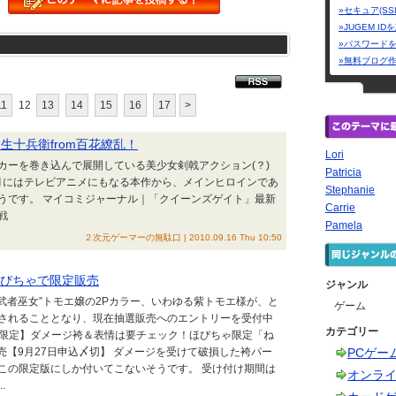
»セキュア(SS
»JUGEM I
»パスワード
»無料ブログ
11
12
13
14
15
16
17
>
生十兵衛from百花繚乱！
Lori
カーを巻き込んで展開している美少女剣戟アクション(？)
Patricia
この10月にはテレビアニメにもなる本作から、メインヒロインであ
Stephanie
うです。 マイコミジャーナル｜「クイーンズゲイト」最新
Carrie
参戦
Pamela
２次元ゲーマーの無駄口 | 2010.09.16 Thu 10:50
ほびちゃで限定販売
ジャンル
武者巫女”トモエ嬢の2Pカラー、いわゆる紫トモエ様が、と
ゲーム
されることとなり、現在抽選販売へのエントリーを受付中
カテゴリー
0体限定】ダメージ袴＆表情は要チェック！ほびちゃ限定「ね
販売【9月27日申込〆切】 ダメージを受けて破損した袴パー
PCゲー
この限定版にしか付いてこないそうです。 受け付け期間は
オンラ
.