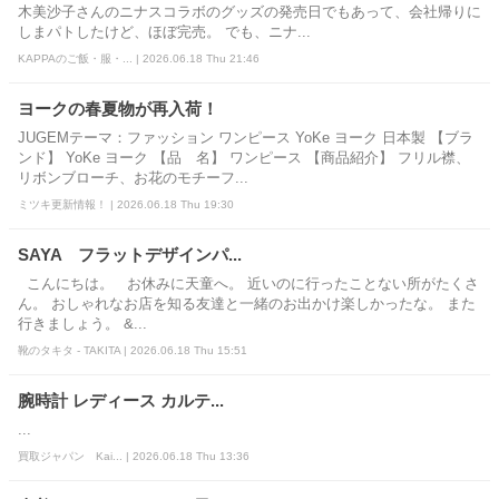
木美沙子さんのニナスコラボのグッズの発売日でもあって、会社帰りに
しまパトしたけど、ほぼ完売。 でも、ニナ...
KAPPAのご飯・服・... | 2026.06.18 Thu 21:46
ヨークの春夏物が再入荷！
JUGEMテーマ：ファッション ワンピース YoKe ヨーク 日本製 【ブラ
ンド】 YoKe ヨーク 【品 名】 ワンピース 【商品紹介】 フリル襟、
リボンブローチ、お花のモチーフ...
ミツキ更新情報！ | 2026.06.18 Thu 19:30
SAYA フラットデザインパ...
こんにちは。 お休みに天童へ。 近いのに行ったことない所がたくさ
ん。 おしゃれなお店を知る友達と一緒のお出かけ楽しかったな。 また
行きましょう。 &...
靴のタキタ - TAKITA | 2026.06.18 Thu 15:51
腕時計 レディース カルテ...
...
買取ジャパン Kai... | 2026.06.18 Thu 13:36