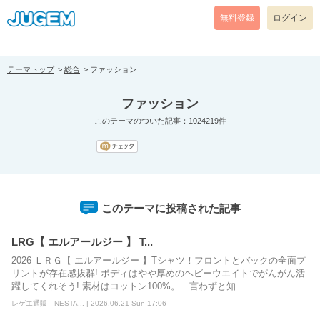
[pear_error: message="Success" code=0 mode=return level=notice
prefix="" info=""]
無料登録
ログイン
テーマトップ
総合
ファッション
ファッション
このテーマのついた記事：1024219件
このテーマに投稿された記事
LRG【 エルアールジー 】 T...
2026 ＬＲＧ【 エルアールジー 】Tシャツ！フロントとバックの全面プ
リントが存在感抜群! ボディはやや厚めのヘビーウエイトでがんがん活
躍してくれそう! 素材はコットン100%。 言わずと知...
レゲエ通販 NESTA... | 2026.06.21 Sun 17:06