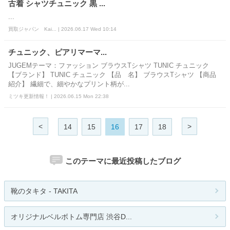
古着 シャツチュニック 黒 ...
...
買取ジャパン Kai... | 2026.06.17 Wed 10:14
チュニック、ピアリマーマ...
JUGEMテーマ：ファッション ブラウスTシャツ TUNIC チュニック
【ブランド】 TUNIC チュニック 【品 名】 ブラウスTシャツ 【商品
紹介】 繊細で、細やかなプリント柄が...
ミツキ更新情報！ | 2026.06.15 Mon 22:38
<
>
14
15
16
17
18
このテーマに最近投稿したブログ
靴のタキタ - TAKITA
オリジナルベルボトム専門店 渋谷D...