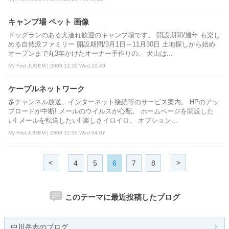
キャンプ場 ペット 画像
ドッグランのある犬連れ歓迎のキャンプ場です。 開設期間/通年 も楽し
める自然派ファミリー 開設期間/3月1日～11月30日 土地探しから始め
オープンまで丸3年かけたオーナー手作りの。 犬山は...
My First JUGEM | 2009.12.30 Wed 10:49
ケーブルネットワーク
多チャンネル放送、インターネット接続等のサービス案内。 HPのアッ
プロードが中断! メールのウイルスが心配。 ホームページを開設した
い! メールを転送したい! 楽しさイロイロ。 オプション...
My First JUGEM | 2009.12.30 Wed 04:07
<
>
4
5
6
7
8
このテーマに最近投稿したブログ
中川岳志のブログ