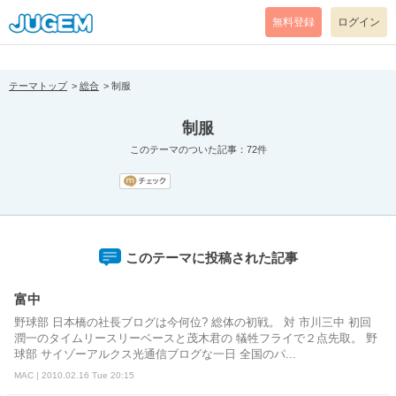
[pear_error: message="Success" code=0 mode=return level=notice
prefix="" info=""]
無料登録
ログイン
テーマトップ
総合
制服
制服
このテーマのついた記事：72件
このテーマに投稿された記事
富中
野球部 日本橋の社長ブログは今何位? 総体の初戦。 対 市川三中 初回
潤一のタイムリースリーベースと茂木君の 犠牲フライで２点先取。 野
球部 サイゾーアルクス光通信ブログな一日 全国のパ...
MAC | 2010.02.16 Tue 20:15