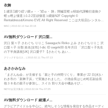
衣舞
1 縲舌Ξ繝ウ繧ソ繝ォ・・′′繧ゅ・ 陦」闊槭荳螳ョ蠎励代諢帷衍逵御ク
螳ョ蟶よ悽逕コ1-2-2荳頑悽逕コ繝薙Ν2F Copyright ©
Rentaldress&Kimono EVE All Right Reserved ここは大垣店(レンタル...
MAC | 2010.02.13 Sat 20:16
AV無料ダウンロード 沢口梨...
沢口 梨々子 さわぐち りりこ Sawaguchi Ririko よみ さわぐちりりこ 沢
口梨々子 分類 姓名(女性) I-dic ID swgrrk00 生年月日 「沢口梨々子先生
の下半身講座[UK] 沢口愛子? 【さわぐち あい...
クリックするだけ... | 2010.02.11 Thu 07:13
あさかみなみ
「まざんね会」が主催する「親と子の仲間づくり」 事業が 22 日(水)い
わき市の「新舞子浜」で実施されました。 小池会長はじめ蛇石副会長
他３８名の親子が参加し、スイカ 割り大会や磯あそび...
NETのお宝大集合 | 2010.02.04 Thu 07:05
AV無料ダウンロード 綾瀬メ...
グラビアアイドルを中心に、絶句しそうな情報を発信する作品オーディ