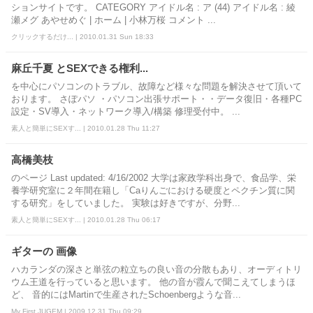
ションサイトです。 CATEGORY アイドル名 : ア (44) アイドル名 : 綾
瀬メグ あやせめぐ | ホーム | 小林万桜 コメント ...
クリックするだけ... | 2010.01.31 Sun 18:33
麻丘千夏 とSEXできる権利...
を中心にパソコンのトラブル、故障など様々な問題を解決させて頂いて
おります。 さぽパソ ・パソコン出張サポート・・データ復旧・各種PC
設定・SV導入・ネットワーク導入/構築 修理受付中。 ...
素人と簡単にSEXす... | 2010.01.28 Thu 11:27
高橋美枝
のページ Last updated: 4/16/2002 大学は家政学科出身で、食品学、栄
養学研究室に２年間在籍し「Caりんごにおける硬度とペクチン質に関
する研究」をしていました。 実験は好きですが、分野...
素人と簡単にSEXす... | 2010.01.28 Thu 06:17
ギターの 画像
ハカランダの深さと単弦の粒立ちの良い音の分散もあり、オーディトリ
ウム王道を行っていると思います。 他の音が霞んで聞こえてしまうほ
ど、 音的にはMartinで生産されたSchoenbergような音...
My First JUGEM | 2009.12.31 Thu 09:29