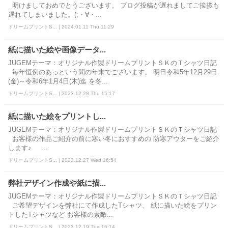
明けましておめでとうございます。 ブログ投稿が遅れましてご挨拶も
遅れてしまいました。(;・∀・...
ドリームプリントS... | 2024.01.11 Thu 11:29
紙に描いた絵や画像データ...
JUGEMテーマ：オリジナル作製ドリームプリントＳＫのＴシャツ日記
毎年恒例のあっという間の年末でございます。 明日令和5年12月29日
(金)～令和6年1月4日(木)迄 を冬...
ドリームプリントS... | 2023.12.28 Thu 15:17
紙に描いた絵をプリントし...
JUGEMテーマ：オリジナル作製ドリームプリントＳＫのＴシャツ日記
お客様の作品ご紹介の前に寒い冬におすすめの 防寒アウターをご紹介
します♪ ...
ドリームプリントS... | 2023.12.27 Wed 16:54
弊社デザイン作成や紙に描...
JUGEMテーマ：オリジナル作製ドリームプリントＳＫのＴシャツ日記
ご希望デザインを弊社にて作成したTシャツ、 紙に描いた絵をプリン
トしたTシャツなど お客様の素敵...
ドリームプリントS... | 2023.12.19 Tue 16:14