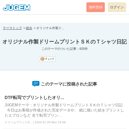
[pear_error: message="Success" code=0 mode=return level=notice
prefix="" info=""]DB Error: no database selected
無料登録
ログイン
テーマトップ
総合
オリジナル作製ド...
オリジナル作製ドリームプリントＳＫのＴシャツ日記
このテーマのついた記事：825件
このテーマに投稿された記事
DTF転写でプリントしたオリ...
JUGEMテーマ：オリジナル作製ドリームプリントＳＫのＴシャツ日記
今日はお客様が作成された完全データや、 紙に描いた絵をプリントし
たエプロンなど 全て転写プリン...
ドリームプリントS... | 2024.01.29 Mon 16:08