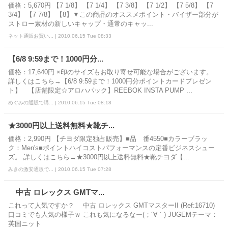
価格：5,670円 【7 1/8】 【7 1/4】 【7 3/8】 【7 1/2】 【7 5/8】 【7
3/4】 【7 7/8】 【8】▼この商品のオススメポイント・バイザー部分が
ストロー素材の新しいキャップ・通常のキャッ...
ネット通販お買い... | 2010.06.15 Tue 08:33
【6/8 9:59まで！1000円分...
価格：17,640円 ×印のサイズもお取り寄せ可能な場合がございます。
詳しくはこちら→【6/8 9:59まで！1000円分ポイントカードプレゼン
ト】 【店舗限定☆アロハパック】REEBOK INSTA PUMP ...
めぐみの通販で購... | 2010.06.15 Tue 08:18
★3000円以上送料無料★靴チ...
価格：2,990円 【チヨダ限定独占販売】■品 番4550■カラーブラッ
ク：Men's■ポイントハイコストパフォーマンスの定番ビジネスシュー
ズ。 詳しくはこちら→★3000円以上送料無料★靴チヨダ【...
みきの激安通販で... | 2010.06.15 Tue 07:28
中古 ロレックス GMTマ...
これって人気ですか？ 中古 ロレックス GMTマスターII (Ref:16710)
口コミでも人気の様子ｗ これも気になるなー(；´∀｀) JUGEMテーマ：
英国ニット