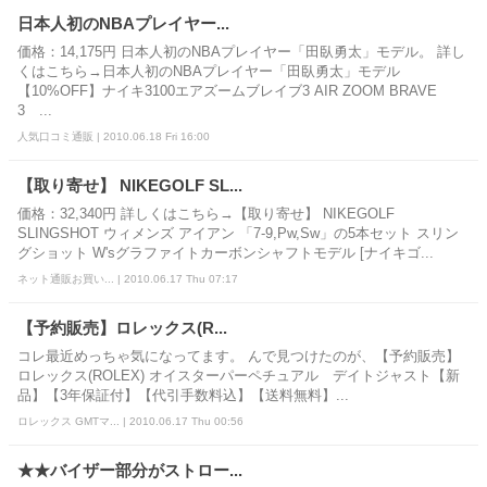
日本人初のNBAプレイヤー...
価格：14,175円 日本人初のNBAプレイヤー「田臥勇太」モデル。 詳し
くはこちら→日本人初のNBAプレイヤー「田臥勇太」モデル
【10%OFF】ナイキ3100エアズームブレイブ3 AIR ZOOM BRAVE
3 ...
人気口コミ通販 | 2010.06.18 Fri 16:00
【取り寄せ】 NIKEGOLF SL...
価格：32,340円 詳しくはこちら→【取り寄せ】 NIKEGOLF
SLINGSHOT ウィメンズ アイアン 「7-9,Pw,Sw」の5本セット スリン
グショット W'sグラファイトカーボンシャフトモデル [ナイキゴ...
ネット通販お買い... | 2010.06.17 Thu 07:17
【予約販売】ロレックス(R...
コレ最近めっちゃ気になってます。 んで見つけたのが、【予約販売】
ロレックス(ROLEX) オイスターパーペチュアル デイトジャスト【新
品】【3年保証付】【代引手数料込】【送料無料】...
ロレックス GMTマ... | 2010.06.17 Thu 00:56
★★バイザー部分がストロー...