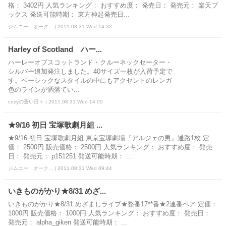
格： 3402円 人気ランキング： おすすめ度： 発売日： 発売元： 楽天ブ
ックス 発送可能時期： 東方神起発売日...
ジムニー オーク... | 2011.08.31 Wed 14:32
Harley of Scotland ハー...
ハーレーオブスコットランド・クルーネックセーター・
シルバー追加発注しました。40サイズ一枚が入荷予定で
す。ベーシックなスタイルの中にもアクセントのレンガ
色のラインが洒落てい...
cozyの蒼い日々 | 2011.08.31 Wed 14:05
★9/16 初日 宝塚歌劇月組 ...
★9/16 初日 宝塚歌劇月組 東京宝塚劇場『アルジェの男』通路1枚 定
価： 2500円 販売価格： 2500円 人気ランキング： おすすめ度： 発売
日： 発売元： p151251 発送可能時期： ...
ジムニー オーク... | 2011.08.31 Wed 09:44
いきものがかり★8/31 めざ...
いきものがかり★8/31 めざましライブ★整番17**番★2連番ペア 定価：
1000円 販売価格： 1000円 人気ランキング： おすすめ度： 発売日：
発売元： alpha_giken 発送可能時期： ...