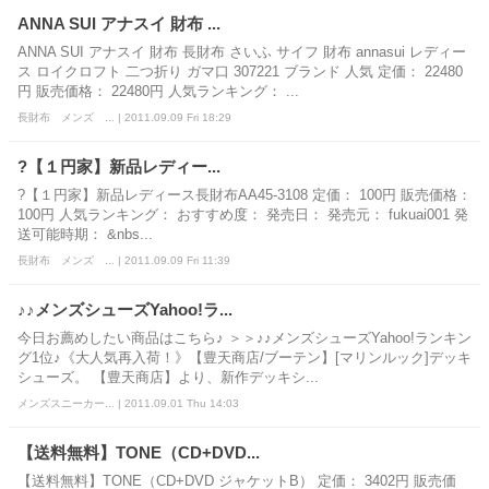
ANNA SUI アナスイ 財布 ...
ANNA SUI アナスイ 財布 長財布 さいふ サイフ 財布 annasui レディー
ス ロイクロフト 二つ折り ガマ口 307221 ブランド 人気 定価： 22480
円 販売価格： 22480円 人気ランキング： ...
長財布 メンズ ... | 2011.09.09 Fri 18:29
?【１円家】新品レディー...
?【１円家】新品レディース長財布AA45-3108 定価： 100円 販売価格：
100円 人気ランキング： おすすめ度： 発売日： 発売元： fukuai001 発
送可能時期： &nbs...
長財布 メンズ ... | 2011.09.09 Fri 11:39
♪♪メンズシューズYahoo!ラ...
今日お薦めしたい商品はこちら♪ ＞＞♪♪メンズシューズYahoo!ランキン
グ1位♪《大人気再入荷！》【豊天商店/ブーテン】[マリンルック]デッキ
シューズ。 【豊天商店】より、新作デッキシ...
メンズスニーカー... | 2011.09.01 Thu 14:03
【送料無料】TONE（CD+DVD...
【送料無料】TONE（CD+DVD ジャケットB） 定価： 3402円 販売価