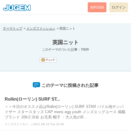
[pear_error: message="Success" code=0 mode=return level=notice
prefix="" info=""]
無料登録
ログイン
テーマトップ
メンズファッション
英国ニット
英国ニット
このテーマのついた記事：790件
このテーマに投稿された記事
Rollin(ローリン) SURF ST...
＞＞今日のオススメ品はRollin(ローリン) SURF STAR パイル地サンバ
イザー スタースタッズ CAP mens egg youth メンズエッグユース 掲載
ブランド 109-2 渋谷 お兄系 帽子 ・大人気のR...
メンズスニーカー... | 2011.09.13 Tue 22:40