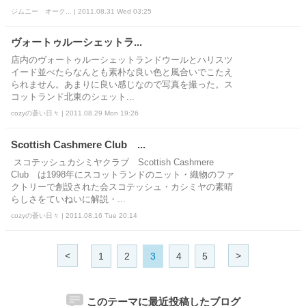
ジムニー オーク... | 2011.08.31 Wed 03:25
ヴォートゥルーシェットラ...
店内のヴォートゥルーシェットランドウールとハリスツ
イード並べたらなんとも素朴な良い色と風合いでこたえ
られません。あまりに良い感じなので写真を撮った。ス
コットランド北東のシェット...
cozyの蒼い日々 | 2011.08.29 Mon 19:26
Scottish Cashmere Club ...
スコテッシュカシミヤクラブ Scottish Cashmere
Club は1998年にスコットランドのニット・織物のファ
クトリーで創設された会スコテッシュ・カシミヤの素晴
らしさをていねいに解説・...
cozyの蒼い日々 | 2011.08.16 Tue 20:14
<
>
1
2
3
4
5
このテーマに最近投稿したブログ