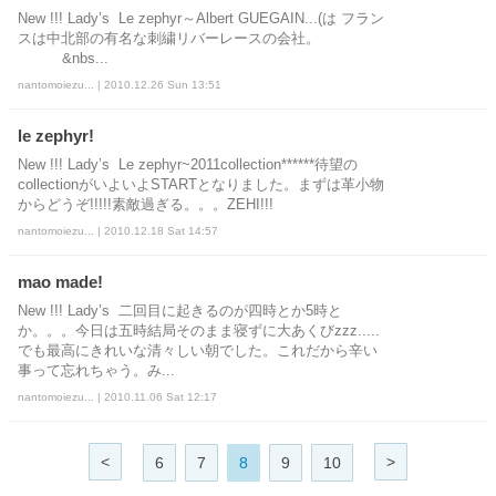
New !!! Lady’s Le zephyr～Albert GUEGAIN...(は フラン
スは中北部の有名な刺繍リバーレースの会社。
&nbs...
nantomoiezu... | 2010.12.26 Sun 13:51
le zephyr!
New !!! Lady’s Le zephyr~2011collection******待望の
collectionがいよいよSTARTとなりました。まずは革小物
からどうぞ!!!!!素敵過ぎる。。。ZEHI!!!
nantomoiezu... | 2010.12.18 Sat 14:57
mao made!
New !!! Lady’s 二回目に起きるのが四時とか5時と
か。。。今日は五時結局そのまま寝ずに大あくびzzz.....
でも最高にきれいな清々しい朝でした。これだから辛い
事って忘れちゃう。み...
nantomoiezu... | 2010.11.06 Sat 12:17
<
>
6
7
8
9
10