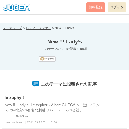
[pear_error: message="Success" code=0 mode=return level=notice
prefix="" info=""]
無料登録
ログイン
テーマトップ
レディースファ...
New !!! Lady’s
New !!! Lady’s
このテーマのついた記事：168件
このテーマに投稿された記事
le zephyr!
New !!! Lady’s Le zephyr～Albert GUEGAIN...(は フラン
スは中北部の有名な刺繍リバーレースの会社。
&nbs...
nantomoiezu... | 2011.03.17 Thu 17:30