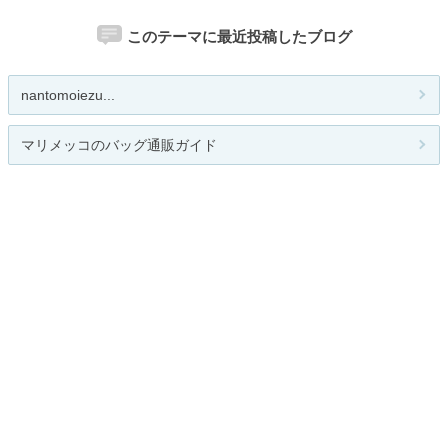
このテーマに最近投稿したブログ
nantomoiezu...
マリメッコのバッグ通販ガイド
karasade あべのand店
nantomoiezu... Pettit Drops blog
関連カテゴリー
総合
メンズファッション
レディースファッション
キッズファッション
アクセサリー・時計