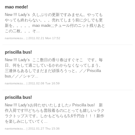
mao mede!
New !!! Lady’s 久しぶりの更新ですみません。やっても
やっても終わらない。。。売れてしまう前に少しでも更
新を。。。。。mao made;;;チュール付のニット残りあと
この二枚。。。そ...
nantomoiezu... | 2011.02.21 Mon 17:52
priscilla bus!
New !!! Lady’s ここ数日の香り春はすぐそこ です。毎
日、何をして過ごしているかわからなくなってしまう。
三連休もあるしでまだまだ頑張ろうっと。／／Priscilla
bus／／／シャツ...
nantomoiezu... | 2011.02.08 Tue 16:59
priscilla bus!
New !!! Lady’sお待たせいたしました♪ Priscilla bus! 新
作入荷です!!!どちらも普段着るのにとっても嬉しい♪ラク
ラクトップスです。しかもどちらも5,6千円台！！！新作
を楽しみにしていてく...
nantomoiezu... | 2011.01.27 Thu 15:36