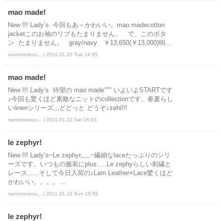
mao made!
New !!! Lady’s 今回もあ～かわいい。mao madecotton
jacketこのお袖のリブもたまりません。 で、このボタ
ン たまりません。 gray/navy ￥13,650(￥13,000)明...
nantomoiezu... | 2011.01.25 Tue 14:35
mao made!
New !!! Lady’s 待望の mao made""" いよいよSTARTです
♪今回も驚くほど素敵なニットのcollectionです。春夏らし
いlinenシリーズ,,,どどっと どうぞ♪zehi!!!
nantomoiezu... | 2011.01.22 Sat 16:03
le zephyr!
New !!! Lady’s~Le zephyr,,,,,~繊細なlaceたっぷりのシリ
ーズです。いつもの服装にplus.....Le zephyらしい刺繍と
レース......そして今日入荷の♪Lam Leather×Lace驚くほど
かわいい。。。。...
nantomoiezu... | 2011.01.16 Sun 15:58
le zephyr!