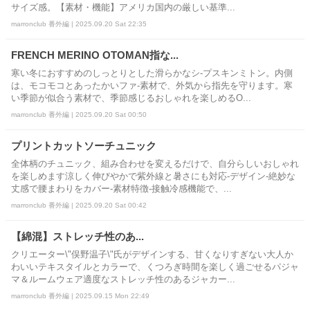
サイズ感。【素材・機能】アメリカ国内の厳しい基準...
marronclub 番外編 | 2025.09.20 Sat 22:35
FRENCH MERINO OTOMAN指な...
寒い冬におすすめのしっとりとした滑らかなシ-プスキンミトン。内側
は、モコモコとあったかいファ-素材で、外気から指先を守ります。寒
い季節が似合う素材で、季節感じるおしゃれを楽しめるO...
marronclub 番外編 | 2025.09.20 Sat 00:50
プリントカットソーチュニック
全体柄のチュニック、組み合わせを変えるだけで、自分らしいおしゃれ
を楽しめます涼しく伸びやかで紫外線と暑さにも対応-デザイン-絶妙な
丈感で腰まわりをカバー-素材特徴-接触冷感機能で、...
marronclub 番外編 | 2025.09.20 Sat 00:42
【綿混】ストレッチ性のあ...
クリエーター\"俣野温子\"氏がデザインする、甘くなりすぎない大人か
わいいテキスタイルとカラーで、くつろぎ時間を楽しく過ごせるパジャ
マ＆ルームウェア適度なストレッチ性のあるジャカー...
marronclub 番外編 | 2025.09.15 Mon 22:49