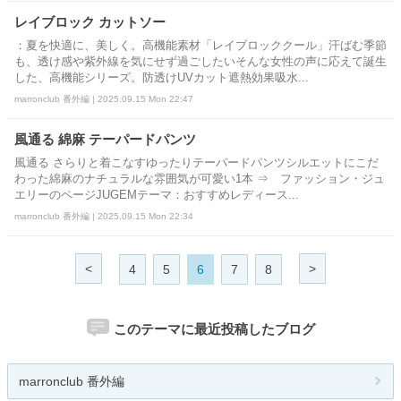
レイブロック カットソー
：夏を快適に、美しく。高機能素材「レイブロッククール」汗ばむ季節
も、透け感や紫外線を気にせず過ごしたいそんな女性の声に応えて誕生
した、高機能シリーズ。防透けUVカット遮熱効果吸水...
marronclub 番外編 | 2025.09.15 Mon 22:47
風通る 綿麻 テーパードパンツ
風通る さらりと着こなすゆったりテーパードパンツシルエットにこだ
わった綿麻のナチュラルな雰囲気が可愛い1本 ⇒ ファッション・ジュ
エリーのページJUGEMテーマ：おすすめレディース...
marronclub 番外編 | 2025.09.15 Mon 22:34
<
>
4
5
6
7
8
このテーマに最近投稿したブログ
marronclub 番外編