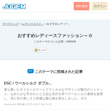
[pear_error: message="Success" code=0 mode=return level=notice
prefix="" info=""]
無料登録
ログイン
テーマトップ
レディースファ...
おすすめレディー...
おすすめレディースファッション～☆
このテーマのついた記事：84806件
このテーマに投稿された記事
DSC / ウールシルク ダブル...
落ち着いたネイビーカラーとクラシカルなデザインが魅力のジャケッ
ト。なめらかな手ざわりと上品な光沢を持つウールシルク素材を使用
し、見た目の美しさと快適な着心地を両立しました。ボタ...
marronclub 番外編 | 2025.09.27 Sat 22:43