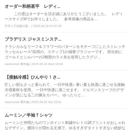
オーダー和柄甚平 レディ...
この度はオーダーを頂き誠にありがとうございました。 レディ
ースサイズMでお作りしました。 参考画像の商品を...
手作り子供服の通... | 2025.09.26 Fri 07:32
ブラデリス ジャスミンステ...
クラシカルなリーフ＆フラワーのパターンをモチーフにしたストレッチ
ラッセルレース*採用の、ステップ1の補整ブラジャーです。 部分的に
ゴールドとシルバーの2種類のラメ糸を使用したラグジ...
marronclub 番外編 | 2025.09.24 Wed 18:30
【接触冷感】ひんやり！さ...
忙しい朝もさっと着られて、一日中快適♪ 暑い夏も快適に過ごせる接触
冷感素材を使用。 一日中快適に過ごせます。 ドルマンスリーブのデザ
インが気になる二の腕をカバー。 ゆったりと...
marronclub 番外編 | 2025.09.20 Sat 22:41
ムーミン／半袖Ｔシャツ
ムーミンと仲間たちのワンポイント刺繍やレトロ調プリントがおしゃれ
なデザイン。腰回りが隠れる丈感で、ゆるすぎずタイトすぎない絶妙な