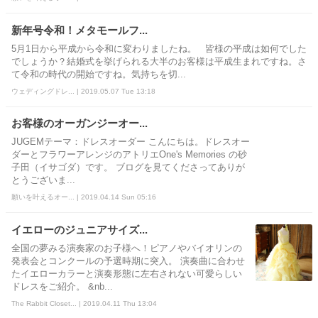
新年号令和！メタモールフ...
5月1日から平成から令和に変わりましたね。 皆様の平成は如何でした
でしょうか？結婚式を挙げられる大半のお客様は平成生まれですね。さ
て令和の時代の開始ですね。気持ちを切...
ウェディングドレ... | 2019.05.07 Tue 13:18
お客様のオーガンジーオー...
JUGEMテーマ：ドレスオーダー こんにちは。ドレスオー
ダーとフラワーアレンジのアトリエOne's Memories の砂
子田（イサゴダ）です。 ブログを見てくださってありが
とうございま...
願いを叶えるオー... | 2019.04.14 Sun 05:16
イエローのジュニアサイズ...
全国の夢みる演奏家のお子様へ！ピアノやバイオリンの
発表会とコンクールの予選時期に突入。 演奏曲に合わせ
たイエローカラーと演奏形態に左右されない可愛らしい
ドレスをご紹介。 &nb...
The Rabbit Closet... | 2019.04.11 Thu 13:04