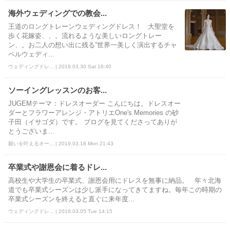
海外ウェディングでの教会...
王道のロングトレーンウェディングドレス！ 大聖堂を
歩く花嫁姿、、。流れるような美しいロングトレー
ン、。お二人の想い出に残る”世界一美しく演出するチャ
ペルウェディ...
ウェディングドレ... | 2019.03.30 Sat 16:40
ソーイングレッスンのお客...
JUGEMテーマ：ドレスオーダー こんにちは。ドレスオー
ダーとフラワーアレンジ・アトリエOne's Memories の砂
子田（イサゴダ）です。 ブログを見てくださってありが
とうございま...
願いを叶えるオー... | 2019.03.18 Mon 21:43
卒業式や謝恩会に着るドレ...
高校生や大学生の卒業式、謝恩会用にドレスを無事に納品。 年々北海
道でも卒業式シーズンは少し派手になってきてますね。毎年この時期の
卒業式シーズンを終えると直ぐに来年度...
ウェディングドレ... | 2019.03.05 Tue 14:15