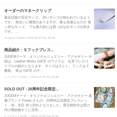
オーダーのマネークリップ
最近話題の宝石サンゴ。 赤いサンゴが狙われているよう
です。 色合いに種類がありますが、最も高価なものが 真
っ赤なサンゴ。 でも個人的には真っ白な白サンゴが好き
です。 ...
La vie en couleur | 2014.10.30 Thu 18:29
商品紹介 : Ｓフックブレス...
JUGEMテーマ：オリジナルジュエリー・アクセサリー 今
回は、Leather Works GATE のアイテム、丸革ブレス/ト
リプルの紹介になります。サイズはＳとＬ、フックは３
種類。 実は GATE のデ...
レゾンデートルのd... | 2014.10.30 Thu 02:36
SOLD OUT : 20周年記念限定...
JUGEMテーマ：オリジナルジュエリー・アクセサリー 老
舗ブランド Freely さんの、20周年記念限定ブレスレッ
ト・赤。先日 売り切れとなりました。受注制作分は受け
付け開始後すぐに完売...
レゾンデートルのd... | 2014.10.28 Tue 02:47