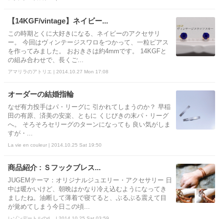
【14KGF/vintage】ネイビー...
この時期とくに大好きになる、ネイビーのアクセサリ
ー。 今回はヴィンテージスワロをつかって、一粒ピアス
を作ってみました。 おおきさは約4mmです。 14KGFと
の組み合わせで、長くご...
アマリラのアトリエ | 2014.10.27 Mon 17:08
オーダーの結婚指輪
なぜ有力投手はパ・リーグに 引かれてしまうのか？ 早稲
田の有原、済美の安楽、ともに くじびきの末パ・リーグ
へ。 そろそろセリーグのターンになっても 良い気がしま
すが・...
La vie en couleur | 2014.10.25 Sat 19:50
商品紹介 : Ｓフックブレス...
JUGEMテーマ：オリジナルジュエリー・アクセサリー 日
中は暖かいけど、朝晩はかなり冷え込むようになってき
ましたね。油断して薄着で寝てると、ぶるぶる震えて目
が覚めてしまう今日この頃...
レゾンデートルのd... | 2014.10.25 Sat 03:59