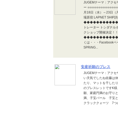
JUGEMテーマ：アク
ー ○○○○○○○○○○○○○○○○
月18日（水）～23日（月
場原宿 LAPNET SHI
◆◆◆◆◆◆◆◆◆◆
トレーター トシダナルホの"
クショップ開催決定！
◆◆◆◆◆◆◆◆◆◆◆
くは・・・Facebook
SPRiNG...
安産祈願のブレス
JUGEMテーマ：アク
い天気でしたね佐藤は
たり、マットを干した
のブレスレットですK様
願、家庭円満のお守りと
満、子宝パール 子宝
クラッククォーツ 7つの