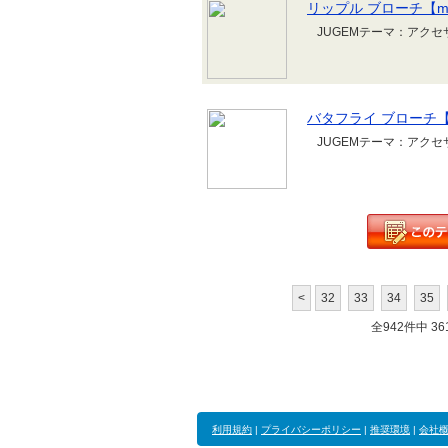
リップル ブローチ【mo
JUGEMテーマ：アク
バタフライ ブローチ【m
JUGEMテーマ：アク
<
32
33
34
35
全942件中 361
利用規約
|
プライバシーポリシー
|
推奨環境
|
会社