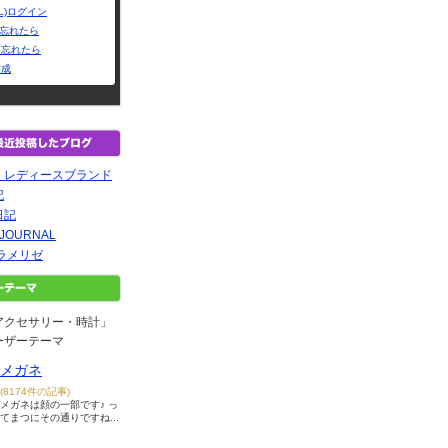
L)ログイン
Dを忘れたら
を忘れたら
作成
 レディースブランド
記
日記
t JOURNAL
ラメリゼ
アクセサリー・時計」
ーザーテーマ
メガネ
(8174件の記事)
メガネは顔の一部です♪ っ
てまつにその通りですね...