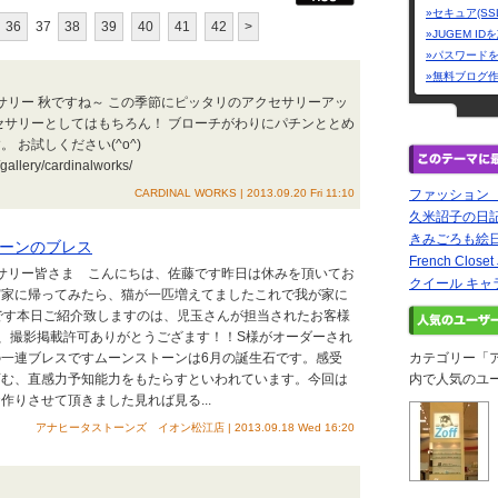
»セキュア(SS
36
37
38
39
40
41
42
>
»JUGEM I
»パスワード
»無料ブログ
セサリー 秋ですね～ この季節にピッタリのアクセサリーアッ
セサリーとしてはもちろん！ ブローチがわりにパチンととめ
 お試しください(^o^)
gallery/cardinalworks/
CARDINAL WORKS | 2013.09.20 Fri 11:10
ファッション
久米詔子の日
きみごろも絵
ーンのブレス
French Close
セサリー皆さま こんにちは、佐藤です昨日は休みを頂いてお
クイール キャ
実家に帰ってみたら、猫が一匹増えてましたこれで我が家に
です本日ご紹介致しますのは、児玉さんが担当されたお客様
、撮影掲載許可ありがとうござます！！S様がオーダーされ
一連ブレスですムーンストーンは6月の誕生石です。感受
カテゴリー「
育む、直感力予知能力をもたらすといわれています。今回は
内で人気のユ
作りさせて頂きました見れば見る...
アナヒータストーンズ イオン松江店 | 2013.09.18 Wed 16:20