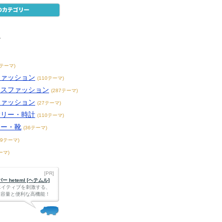
ン
6テーマ)
ファッション
(110テーマ)
ースファッション
(287テーマ)
ファッション
(27テーマ)
サリー・時計
(110テーマ)
カー・靴
(36テーマ)
49テーマ)
ーマ)
[PR]
 heteml [ヘテムル]
エイティブを刺激する、
Bの大容量と便利な高機能！