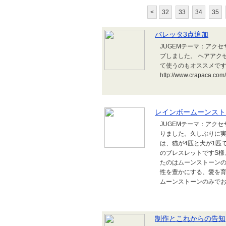
<
32
33
34
35
バレッタ3点追加
JUGEMテーマ：アク
プしました。 ヘアアク
て使うのもオススメです。
http://www.crapaca.com/
レインボームーンスト
JUGEMテーマ：アク
りました。久しぶりに
は、猫が4匹と犬が1匹
のブレスレットですS様
たのはムーンストーンの
性を豊かにする、愛を
ムーンストーンのみでお
制作とこれからの告知