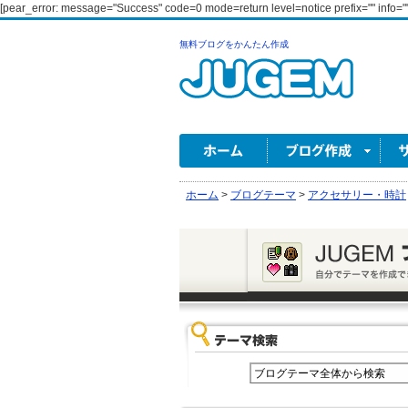
[pear_error: message="Success" code=0 mode=return level=notice prefix="" info=""
無料ブログをかんたん作成
ホーム
>
ブログテーマ
>
アクセサリー・時計