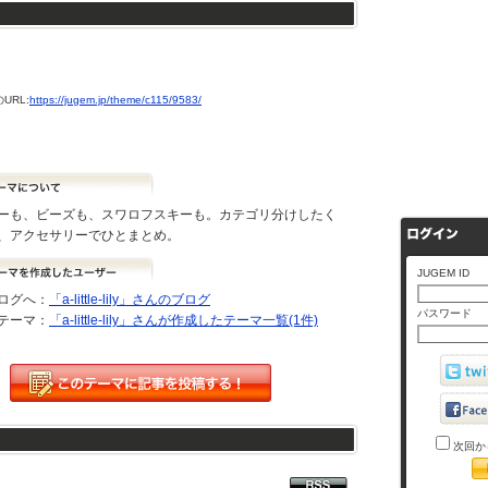
URL:
https://jugem.jp/theme/c115/9583/
ーも、ビーズも、スワロフスキーも。カテゴリ分けしたく
、アクセサリーでひとまとめ。
JUGEM ID
ログへ：
「a-little-lily」さんのブログ
パスワード
テーマ：
「a-little-lily」さんが作成したテーマ一覧(1件)
次回か