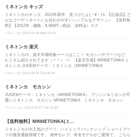
ミネトンカ キッズ
ミネトンカのキッズ、2012年新作 見つけたよ(・∀・)ｂ 【正規品】ど
んなコーディネートにも合わせやすいシンプルなデザイン♪ 【送料無
料】【2012年...価格：8,400円（税込、送料込）※ク...
ミネトンカ | 2012.09.26 Wed 00:31
ミネトンカ 楽天
ミネトンカの、楽天市場特集ページはここ！ モカシンやブーツなど、
たくさん紹介されてます（＾＾） ⇒ 【楽天市場】MINNETONKA ミ
ネトンカ JUGEMテーマ：ミネトンカ（MINNETONKA...
ミネトンカ | 2012.09.25 Tue 00:59
ミネトンカ モカシン
JUGEMテーマ：ミネトンカ（MINNETONKA） フリンジ＆リボンが可
愛いミネトンカ モカシン MINNETONKA ミネトンカ モカシン
ファッション | 2012.02.07 Tue 22:40
【送料無料】MINNETONKA(ミ...
ミネトンカの大人気のブーツ、ハイトップ バックジップ ショートブー
ツの激安通販情報です。 海外セレブ、有名モデルがご愛用で、 こちら