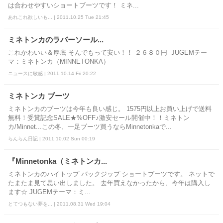
は合わせやすいショートブーツです！ ミネ...
あれこれ欲しいも... | 2011.10.25 Tue 21:45
ミネトンカのラバーソール...
これかわいい＆厚底 そんでもって安い！！ ２６８０円 JUGEMテー
マ：ミネトンカ（MINNETONKA）
ニュースに敏感 | 2011.10.14 Fri 20:22
ミネトンカ ブーツ
ミネトンカのブーツは今年も良い感じ。 1575円以上お買い上げで送料
無料！受賞記念SALE★%OFF♪激安セール開催中！！ミネトン
カ/Minnet...この冬、一足ブーツ買うならMinnetonkaで...
らんらん日記 | 2011.10.02 Sun 00:19
『Minnetonka（ミネトンカ...
ミネトンカのハイトップ バックジップ ショートブーツです。 ネットで
たまたま見て思い出しました。 去年買えなかったから、今年は購入し
ます☆ JUGEMテーマ：ミ...
とてつもない夢を... | 2011.08.31 Wed 19:04