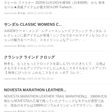
クヒール ファスナー 2025年11月14日午後5時（日本時間） から 秋冬
セール★高級アイテムが最大50％Off! Farfetch ...
marronclub 番外編 | 2025.11.14 Fri 22:58
サンダル CLASSIC WOMENS C...
JUGEMテーマ：メンズ・レディースシューズ クラシック サンダル コ
レクションに新アイテムが登場！シンプルでオールマイティなコレクシ
ョンの魅力をベースに、スタイリッシュなアッパー、...
marronclub 番外編 | 2025.11.13 Thu 18:05
クラシック ラインド クロッグ
秋冬も、もっともっとクロックスを楽しんでいただきたくて、 心地よ
さもスタイルもアップグレードしたふわもこスタイルをピックアップ♪
【 秋冬にぴったり ふわもこスタイル ＜ボア コレク...
marronclub 番外編 | 2025.10.30 Thu 22:14
NOVESTA MARATHON LEATHER...
NOVESTA MARATHON LEATHER TRAIL MARATHONは、1960年代当
初からNOVESTAの工場で残っていたクラシックなモデルが原型であ
り、現在のモデルは1988年のソウルオリンピックでマラソン・競歩...
marronclub 番外編 | 2025.10.22 Wed 19:30