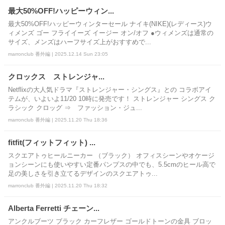
最大50%OFF!ハッピーウィン...
最大50%OFF!ハッピーウィンターセール ナイキ(NIKE)(レディース)ウ
ィメンズ ゴー フライイーズ イージー オン/オフ ●ウィメンズは通常の
サイズ、メンズはハーフサイズ上がおすすめで...
marronclub 番外編 | 2025.12.14 Sun 23:05
クロックス ストレンジャ...
Netflixの大人気ドラマ『ストレンジャー・シングス』との コラボアイ
テムが、いよいよ11/20 10時に発売です！ ストレンジャー シングス ク
ラシック クロッグ ⇒ ファッション・ジュ...
marronclub 番外編 | 2025.11.20 Thu 18:36
fitfit(フィットフィット) ...
スクエアトゥヒールニーカー （ブラック） オフィスシーンやオケージ
ョンシーンにも使いやすい定番パンプスの中でも、5.5cmのヒール高で
足の美しさを引き立てるデザインのスクエアトゥ...
marronclub 番外編 | 2025.11.20 Thu 18:32
Alberta Ferretti チェーン...
アンクルブーツ ブラック カーフレザー ゴールドトーンの金具 ブロッ