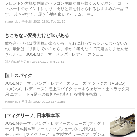
フロントの大胆な刺繍がドラゴン刺繍が目を惹くスリッポン。 コーデ
ィネートのポイントになり、周りと差を付けられるおすすめの一品で
す。 歩きやすく、履き心地も良いアイテム。 ⇒...
marronclub 番外編 | 2022.02.01 Tue 21:15
ぎこちない変身だけど味がある
歌を合わせれば雰囲気が出るから、それに頼っても良いんじゃないか
ね。最後はゴリ押しでいくから、細かく考えなくて問題ありませんぜ、
きっとね。 JUGEMテーマ：メンズ・レディースシュ...
別方向に舵を切る | 2021.02.25 Thu 22:31
陸上スパイク
JUGEMテーマ：メンズ・レディースシューズ アシックス（ASICS）
（メンズ、レディース）陸上スパイク オールウェザー・土トラック兼
用 エフォート ●足への負担を軽減させる機能を搭載...
marronclub 番外編 | 2020.09.13 Sun 22:59
[フィグリーノ] 日本製本革...
JUGEMテーマ：メンズ・レディースシューズ [フィグリ
ーノ] 日本製本革 レースアップシューズのご購入は、コ
チラから [フィグリーノ] 日本製本革 レースアップシュ