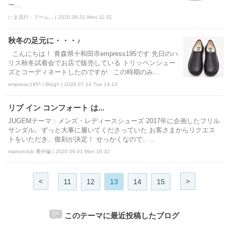
ー...
いま流行・ブーム... | 2020.08.31 Mon 11:32
秋冬の足元に・・・♪
こんにちは！ 青森県十和田市empress195です 先日のハ
リス秋冬試着会でお店で販売している トリッペンシュー
ズとコーディネートしたのですが この時期のみ...
empress-195*☆Blog!! | 2020.07.14 Tue 14:13
リブ イン コンフォート は...
JUGEMテーマ：メンズ・レディースシューズ 2017年に企画したフリル
サンダル。ずっと大事に履いてくださっていた お客さまからリクエス
トをいただき、復刻が決定！ せっかくなので、...
marronclub 番外編 | 2020.06.01 Mon 16:32
<
>
11
12
13
14
15
このテーマに最近投稿したブログ