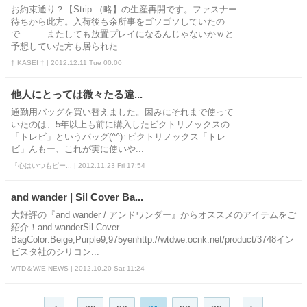
お約束通り？【Strip （略】の生産再開です。ファスナー
待ちから此方。入荷後も余所事をゴソゴソしていたの
で またしても放置プレイになるんじゃないかｗと
予想していた方も居られた...
† KASEI † | 2012.12.11 Tue 00:00
他人にとっては微々たる違...
通勤用バッグを買い替えました。因みにそれまで使って
いたのは、5年以上も前に購入したビクトリノックスの
「トレビ」というバッグ(^^)↑ビクトリノックス「トレ
ビ」んもー、これが実に使いや...
『心はいつもピー... | 2012.11.23 Fri 17:54
and wander | Sil Cover Ba...
大好評の『and wander / アンドワンダー』からオススメのアイテムをご
紹介！and wanderSil Cover
BagColor:Beige,Purple9,975yenhttp://wtdwe.ocnk.net/product/3748イン
ビスタ社のシリコン...
WTD＆W/E NEWS | 2012.10.20 Sat 11:24