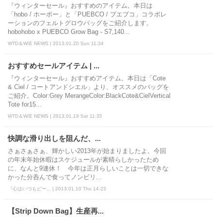
『ウィンターセール』おすすめのアイテム。本日は
「hobo / ホーボー」と「PUEBCO / プエブコ」コラボレ
ーションのフェルトグロウバッグをご紹介します。
hobohobo x PUEBCO Grow Bag - S7,140...
WTD＆W/E NEWS | 2013.01.20 Sun 11:34
おすすめセールアイテム | ...
『ウィンターセール』おすすめアイテム。本日は「Cote
& Ciel / コートアンドシエル」より、オススメのバッグを
ご紹介。Color:Grey MerangeColor:BlackCote&CielVertical
Tote for15...
WTD＆W/E NEWS | 2013.01.19 Sat 11:35
快調な滑り出しを阻んだ、...
さぁさぁさぁ、輝かしい2013年が始まりましたよ。今回
の年末年始休暇はスケジュールが素晴らしかったため
に、なんと9連休！ 今年は正月らしいことは一切できな
かった分呑んで食ってノンビリ...
『心はいつもピー... | 2013.01.10 Thu 14:23
【Strip Down Bag】生産再...