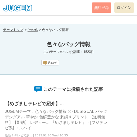
[pear_error: message="Success" code=0 mode=return level=notice
prefix="" info=""]
無料登録
ログイン
テーマトップ
その他
色々なバッグ情報
色々なバッグ情報
このテーマのついた記事：1523件
このテーマに投稿された記事
【めざましテレビで紹介】...
JUGEMテーマ：色々なバッグ情報 >> DESIGUAL バッグ
デシグアル 華やか 色鮮豊かな 刺繍＆プリント 【送料無
料】【即納】 レディー... 『めざましテレビ』 - [フジテレ
ビ系] ・スペイ...
最新！テレビで放... | 2013.01.30 Wed 10:35