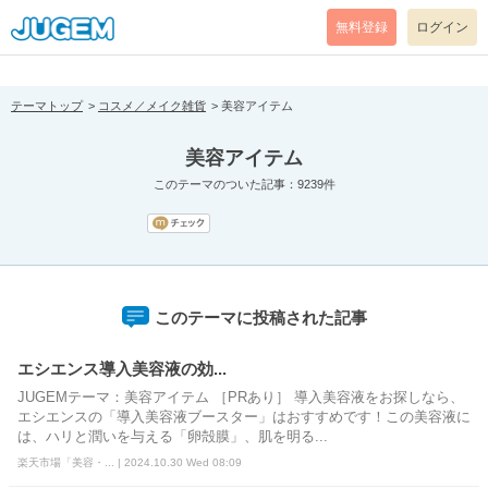
[pear_error: message="Success" code=0 mode=return level=notice
prefix="" info=""]
無料登録
ログイン
テーマトップ
コスメ／メイク雑貨
美容アイテム
美容アイテム
このテーマのついた記事：9239件
このテーマに投稿された記事
エシエンス導入美容液の効...
JUGEMテーマ：美容アイテム ［PRあり］ 導入美容液をお探しなら、
エシエンスの「導入美容液ブースター」はおすすめです！この美容液に
は、ハリと潤いを与える「卵殻膜」、肌を明る...
楽天市場「美容・... | 2024.10.30 Wed 08:09