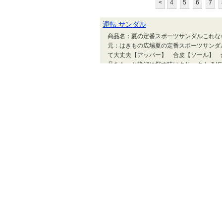
<
4
5
6
7
運転 サンダル
商品名：夏の定番スポーツサンダルこれなら
元：はきもの広場夏の定番スポーツサンダ
て大丈夫【アッパー】 合皮【ソール】 合
品をもっと詳細に探す時はクリック！ JU
押し花ネイル～ソフト
JUGEMテーマ：関西
ール埋め込みが人気 も
いついやりすぎるのが
税込¥2000以上のご購入で全国送料
■bon’boco
税込¥2000以上のご購入で全国送料無料!!
報です。 見つけた時は、ヤッターって感じ
¥2000以上のご購入で全国送料無料!!※代
す。 商品Spec 【CDアルバム】発売日 1999052