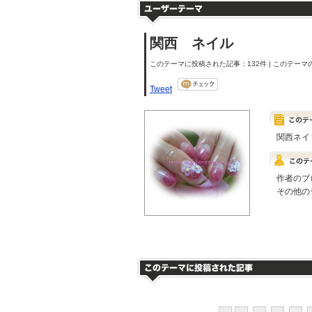
関西 ネイル
このテーマに投稿された記事：132件 | このテーマの
Tweet
関西ネ
作者のブ
その他の