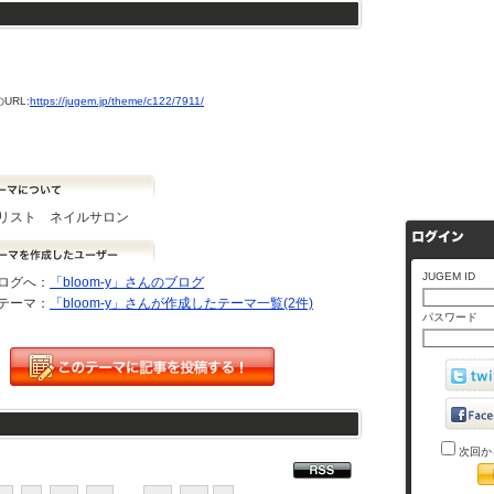
URL:
https://jugem.jp/theme/c122/7911/
イリスト ネイルサロン
JUGEM ID
ログへ：
「bloom-y」さんのブログ
テーマ：
「bloom-y」さんが作成したテーマ一覧(2件)
パスワード
次回か