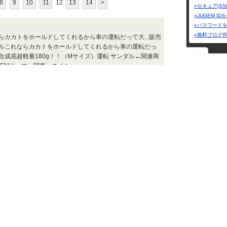
8
9
10
11
12
13
14
>
»セキュア(SS
»JUGEM I
»パスワード
»無料ブログ
カカトをホールドしてくれるから車の運転だって大...販売
ルこれならカカトをホールドしてくれるから車の運転だっ
成底超軽量180g！！（Mサイズ）運転 サンダル←関連商
GEMテーマ：関西 ネイル
てもてもネット通販 | 2009.08.15 Sat 15:59
豊橋ネイルサロ
Jacinthe
ジェル
Ｌｉｐ☆Ｎａｉｌ
 ネイル夏といえば押し花という事で最近はこちらの押し花シ
Nail&Beaut
のほん押し花と違って厚みがないからガンガンのせれる！つ
★SCLトレン
玉にキズ
Ｌｉｐ☆Ｎａｉｌ****♪ | 2009.08.01 Sat 14:13
ジャンル
無料!!※代引き手数料を除くラップたらちね
ビューティ
カテゴリー
※代引き手数料を除くラップたらちね■bon’boco 口コミ情
ダイエ
でしたね。 もうコレしかないって感じですよね。 税込
引き手数料を除くラップたらちね■bon’boco 気に入ってま
スキン
1 品番 ESCB-1986 (SME) 1枚組JAN 4988010198626