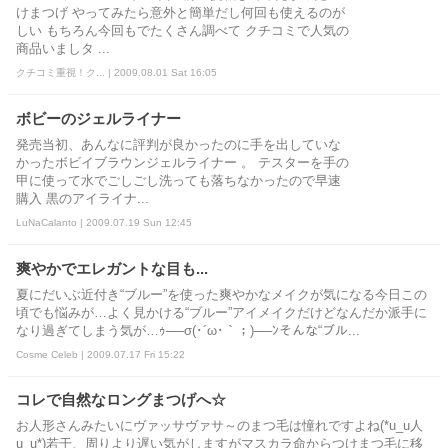
けまつげ やってみたら意外と簡単だし何回も使えるのが
しい もちろん今回もでたくさん調べて クチコミで人気の
商品いましタ ...
クチコミ重視！ク... | 2009.08.01 Sat 16:05
ボビーのジェルライナー
発売当初、あんなに評判が良かったのに手を出していな
かったボビイブラウンジェルライナー 。 テスターを手の
甲に使って水でごしごし洗っても落ちなかったので早速
購入 黒のアイライナ...
LuNaCalanto | 2009.07.19 Sun 12:45
爽やかでエレガントな目も...
夏にだいぶ近付き“ブルー”を使った爽やかなメイクが気になる今日この
頃でも悩みが…よく見かける“ブルー”アイメイクだけどなんだか派手に
なり過ぎてしまう気が…ｩ──σ(･´ω･｀；)──ﾝそんな“ブル...
Cosme Celeb | 2009.07.17 Fri 15:22
コレで自然なロングまつげへ☆
お人形さんみたいにヴァッサヴァサ～のまつ毛は憧れですよね(*u_u人
u_u*)若干、周りより遅い気がしますがマスカラ命からつけまつ毛に移