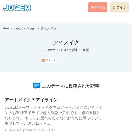
[pear_error: message="Success" code=0 mode=return level=notice
prefix="" info=""]
無料登録
ログイン
テーマトップ
その他
アイメイク
アイメイク
このテーマのついた記事：160件
このテーマに投稿された記事
アートメイク＊アイライン
JUGEMテーマ：アイメイク本日アートメイクのアイライ
ンのお客様アイラインは人気急上昇中です。施術直後に
なります。 ちょっと腫れてるかな？おうちに帰って少し
冷やしてくださいね～何...
Be Style Miki | 2009.10.10 Sat 13:31