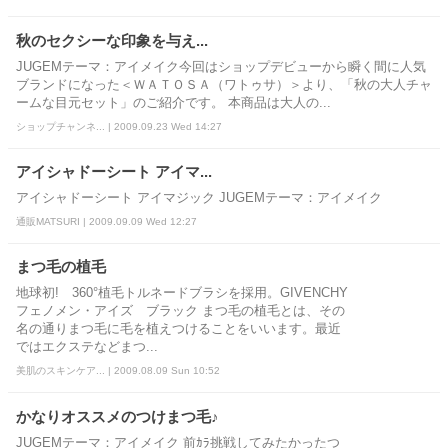
秋のセクシーな印象を与え...
JUGEMテーマ：アイメイク今回はショップデビューから瞬く間に人気
ブランドになった＜ＷＡＴＯＳＡ（ワトゥサ）＞より、「秋の大人チャ
ームな目元セット」のご紹介です。 本商品は大人の...
ショップチャンネ... | 2009.09.23 Wed 14:27
アイシャドーシート アイマ...
アイシャドーシート アイマジック JUGEMテーマ：アイメイク
通販MATSURI | 2009.09.09 Wed 12:27
まつ毛の植毛
地球初! 360°植毛トルネードブラシを採用。GIVENCHY
フェノメン・アイズ ブラック まつ毛の植毛とは、その
名の通りまつ毛に毛を植えつけることをいいます。最近
ではエクステなどまつ...
美肌のスキンケア... | 2009.08.09 Sun 10:52
かなりオススメのつけまつ毛♪
JUGEMテーマ：アイメイク 前ｶﾗ挑戦してみたかったつ