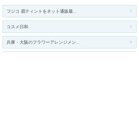
フジコ 眉ティントをネット通販最...
コスメ日和
兵庫・大阪のフラワーアレンジメン...
コスメ＆エステ Ｊｏｌｉｅ
Make my day～家事、子育て、お仕...
関連カテゴリー
ダイエット
スキンケア
コスメ／メイク雑貨
男性化粧品
ネイル
香水・フレグランス
その他