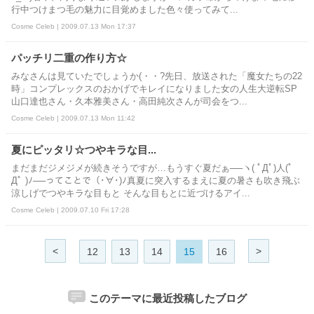
行中つけまつ毛の魅力に目覚めました色々使ってみて...
Cosme Celeb | 2009.07.13 Mon 17:37
パッチリ二重の作り方☆
みなさんは見ていたでしょうか(・・?先日、放送された「魔女たちの22
時」コンプレックスのおかげでキレイになりました女の人生大逆転SP
山口達也さん・久本雅美さん・高田純次さんが司会をつ...
Cosme Celeb | 2009.07.13 Mon 11:42
夏にピッタリ☆つやキラな目...
まだまだジメジメが続きそうですが…もうすぐ夏だぁ──ヽ( ﾟДﾟ)人(ﾟ
Дﾟ )ﾉ──ってことで（･∀･)ﾉ真夏に突入するまえに夏の暑さも吹き飛ぶ
涼しげでつやキラな目もと そんな目もとに近づけるアイ...
Cosme Celeb | 2009.07.10 Fri 17:28
<
>
12
13
14
15
16
このテーマに最近投稿したブログ