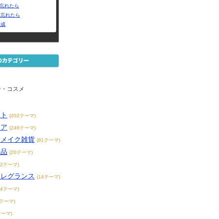
Dを忘れたら
を忘れたら
作成
ー・コスメ
ット
(202テーマ)
ケア
(246テーマ)
／メイク雑貨
(81テーマ)
粧品
(20テーマ)
62テーマ)
フレグランス
(14テーマ)
94テーマ)
3テーマ)
テーマ)