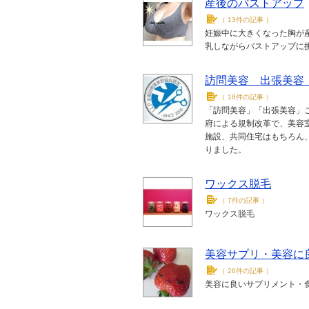
産後のバストアップ
（
13件の記事
）
妊娠中に大きくなった胸が
乳しながらバストアップに
訪問美容 出張美容
（
18件の記事
）
「訪問美容」「出張美容」こ
府による規制改革で、美容
施設、共同住宅はもちろん
りました。
ワックス脱毛
（
7件の記事
）
ワックス脱毛
美容サプリ・美容に
（
26件の記事
）
美容に良いサプリメント・