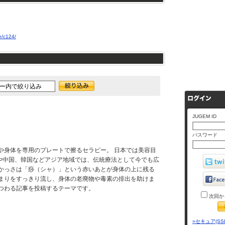
e/c124/
JUGEM ID
パスワード
や身体を専用のプレートで擦るセラピー。 日本では美容目
や中国、韓国などアジア地域では、伝統療法として今でも広
式かっさは「痧（シャ）」という赤いあとが身体の上に残る
詰まりをすっきり流し、身体の老廃物や毒素の排出を助けま
まつわる記事を投稿するテーマです。
次回か
»セキュア(SS