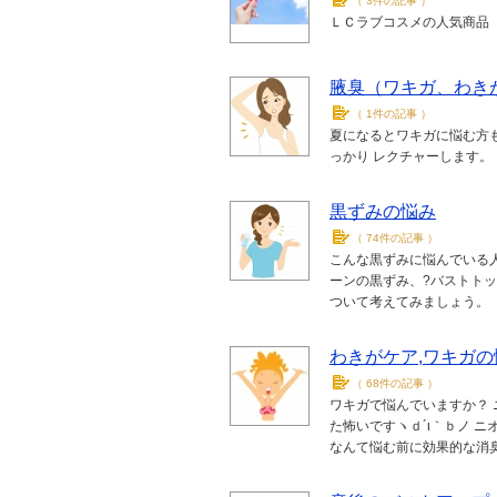
（
3件の記事
）
ＬＣラブコスメの人気商品
腋臭（ワキガ、わき
（
1件の記事
）
夏になるとワキガに悩む方
っかり レクチャーします。
黒ずみの悩み
（
74件の記事
）
こんな黒ずみに悩んでいる人
ーンの黒ずみ、?バストトッ
ついて考えてみましょう。
わきがケア,ワキガの
（
68件の記事
）
ワキガで悩んでいますか？ 
た怖いですヽｄ´ι｀ｂノ 
なんて悩む前に効果的な消