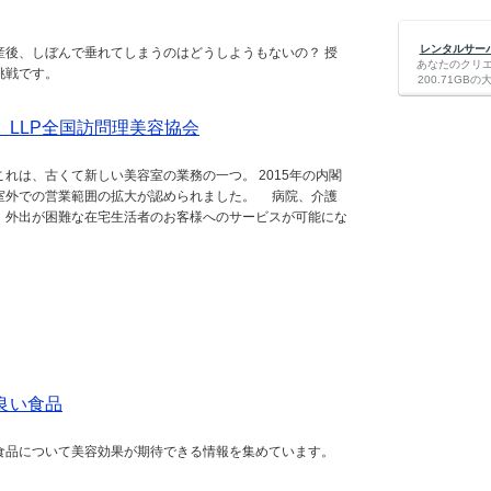
レンタルサーバー
産後、しぼんで垂れてしまうのはどうしようもないの？ 授
あなたのクリ
挑戦です。
200.71G
 LLP全国訪問理美容協会
れは、古くて新しい美容室の業務の一つ。 2015年の内閣
室外での営業範囲の拡大が認められました。 病院、介護
、外出が困難な在宅生活者のお客様へのサービスが可能にな
良い食品
食品について美容効果が期待できる情報を集めています。