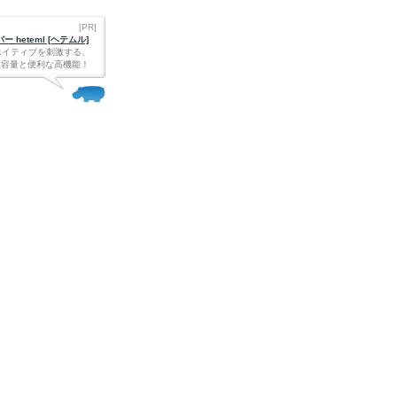
[PR]
 heteml [ヘテムル]
エイティブを刺激する、
Bの大容量と便利な高機能！