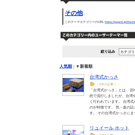
その他
このテーマカテゴリーのURL:
https://jugem.jp/them
絞り込み
人気順
▼新着順
｜
台湾式かっさ
（
0件の記事
）
「台湾式かっさ」とは… 顔
的で流行しましたが、台湾
く行われています。 台湾
のが特徴です。 気・血の
す。 その台湾式かっさに
リュイール ホット