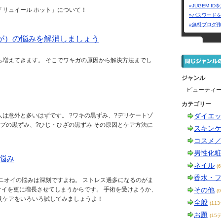
»JUGEM I
「リュイール ホット」について！
»パスワード
»無料ブログ
が）の悩みを解消しましょう
も増えてきます。 そこでワキガの原因から解決方法までし
ジャンル
ビューティ
カテゴリー
は意外と多いはずです。 ?ワキの黒ずみ、?デリケートゾ
ダイエ
プの黒ずみ、?ひじ・ひざの黒ずみ その原因とケア方法に
スキン
コスメ
男性化
悩み
ネイル
(
香水・
ニオイの悩みは深刻ですよね。 ストレス過多になるのがま
ニオイを更に増長させてしまうからです。 手術を受けようか、
その他
(
臭ケアをいろいろ試してみましょうよ！
全般
(11
お題
(15