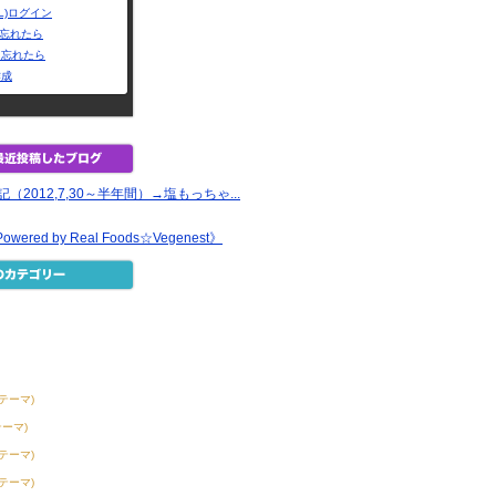
L)ログイン
Dを忘れたら
を忘れたら
作成
ay日記（2012,7,30～半年間）→塩もっちゃ...
ered by Real Foods☆Vegenest》
2テーマ)
テーマ)
3テーマ)
6テーマ)