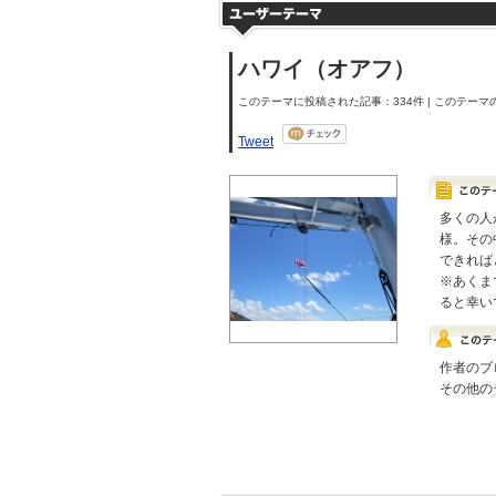
ハワイ（オアフ）
このテーマに投稿された記事：334件 | このテーマの
Tweet
多くの人
様。その
できれば
※あくま
ると幸い
作者のブ
その他の