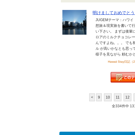
明けましておめでとう
JUGEMテーマ：ハワ
想旅＆現実旅を書いて行
い下さい。 まずは後輩
ロアのミルクチョコレー
んですよね。。。 でも
ル が高いかなとも思っ
様子を見ながら 頼むかど
Hawaii Stay日記
<
9
10
11
12
全334件中 131