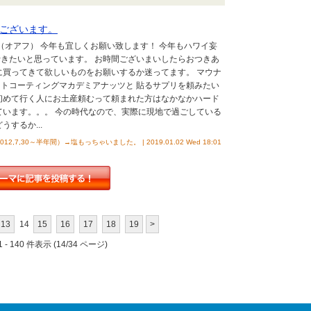
ございます。
イ（オアフ） 今年も宜しくお願い致します！ 今年もハワイ妄
きたいと思っています。 お時間ございまいしたらおつきあ
に買ってきて欲しいものをお願いするか迷ってます。 マウナ
トコーティングマカデミアナッツと 貼るサプリを頼みたい
初めて行く人にお土産頼むって頼まれた方はなかなかハード
ています。。。 今の時代なので、実際に現地で過ごしている
うするか...
（2012,7,30～半年間）→塩もっちゃいました。 | 2019.01.02 Wed 18:01
13
14
15
16
17
18
19
>
 - 140 件表示 (14/34 ページ)