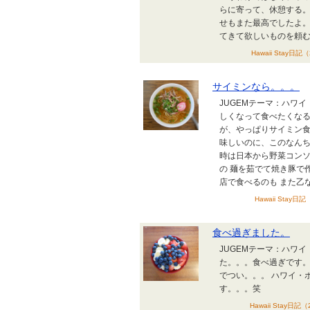
らに寄って、休憩する。
せもまた最高でしたよ。
てきて欲しいものを頼む
Hawaii Stay日記
サイミンなら。。。
JUGEMテーマ：ハワ
しくなって食べたくなる
が、やっぱりサイミン食
味しいのに、このなんち
時は日本から野菜コン
の 麺を茹でて焼き豚で
店で食べるのも また乙な
Hawaii Stay日
食べ過ぎました。
JUGEMテーマ：ハワ
た。。。食べ過ぎです。
でつい。。。 ハワイ・
す。。。笑
Hawaii Stay日記