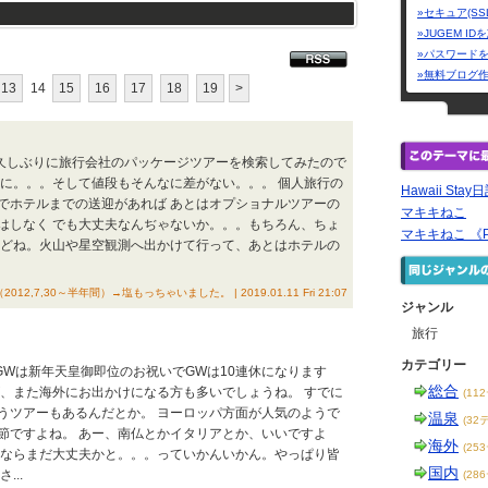
»セキュア(SS
»JUGEM I
»パスワード
»無料ブログ
13
14
15
16
17
18
19
>
は久しぶりに旅行会社のパッケージツアーを検索してみたので
りに。。。そして値段もそんなに差がない。。。 個人旅行の
Hawaii St
でホテルまでの送迎があれば あとはオプショナルツアーの
マキキねこ
はしなく でも大丈夫なんぢゃないか。。。もちろん、ちょ
マキキねこ 《Pow
けどね。火山や星空観測へ出かけて行って、あとはホテルの
記（2012,7,30～半年間）→塩もっちゃいました。 | 2019.01.11 Fri 21:07
ジャンル
旅行
カテゴリー
のGWは新年天皇御即位のお祝いでGWは10連休になります
総合
が、また海外にお出かけになる方も多いでしょうね。 すでに
(11
うツアーもあるんだとか。 ヨーロッパ方面が人気のようで
温泉
(32
節ですよね。 あー、南仏とかイタリアとか、いいですよ
海外
(25
仏ならまだ大丈夫かと。。。っていかんいかん。やっぱり皆
国内
..
(28