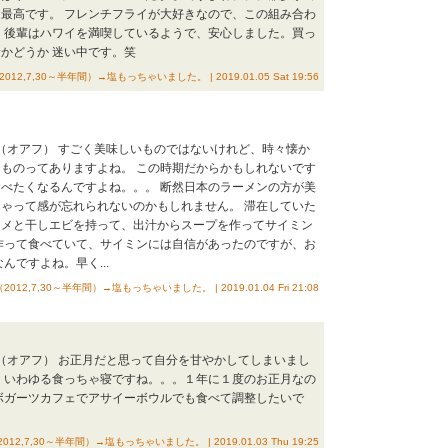
最高です。 フレンチフライが大好きなので、この組み合わ
 後輩はハワイを満喫しているようで、安心しました。買っ
かどうか 迷い中です。笑
（2012,7,30～半年間）→塩もっちゃいました。 | 2019.01.05 Sat 19:56
イ（オアフ） すごく美味しいものではないけれど、時々懐か
ものってありますよね。 この時期だからかもしれないです
べたくなるんですよね。。。 断然日本のラーメンの方が美
ゃって感が忘れられないのかもしれません。 滞在していた
ソメと干しエビを持って、出汁からスープを作ってサイミン
作って食べていて、サイミンには自信があったのですが、お
んですよね。早く...
記（2012,7,30～半年間）→塩もっちゃいました。 | 2019.01.04 Fri 21:08
イ（オアフ） お正月だと思って自分を甘やかしてしまいまし
 いわゆる食っちゃ寝ですね。。。１年に１度のお正月なの
ボガーツカフェでアサイーボウルでも食べて調整したいで
（2012,7,30～半年間）→塩もっちゃいました。 | 2019.01.03 Thu 19:25