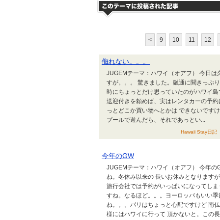
<
9
10
11
12
侮れない。。。
JUGEMテーマ：ハワイ（オアフ） 今日
すが。。。 驚きました。融通に聞きっぷ
時にちょっとだけ思っていたのがハワイ島
送迎付きを頼めば、実はレンタカーの予約
っとどこか買い物へとかは できないです
プールで遊んだら、それであっとい...
Hawaii Stay日
今年のGW
JUGEMテーマ：ハワイ（オアフ） 今年
ね。冬休み以来の 長いお休みとなります
旅行会社では予約がいっぱいになってしま
すね。なるほど。。。ヨーロッパもいい季
ね。。。パリはちょっと心配ですけど 南
様にはハワイに行って 頂かないと。この長さ.