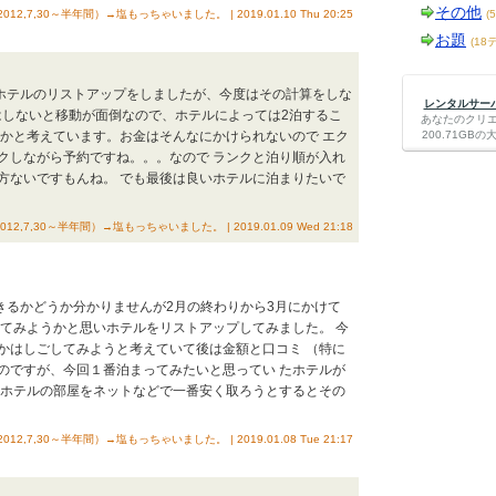
その他
（2012,7,30～半年間）→塩もっちゃいました。 | 2019.01.10 Thu 20:25
(
お題
(18
はホテルのリストアップをしましたが、今度はその計算をしな
レンタルサーバー
はしないと移動が面倒なので、ホテルによっては2泊するこ
あなたのクリ
うかと考えています。お金はそんなにかけられないので エク
200.71G
クしながら予約ですね。。。なので ランクと泊り順が入れ
方ないですもんね。 でも最後は良いホテルに泊まりたいで
（2012,7,30～半年間）→塩もっちゃいました。 | 2019.01.09 Wed 21:18
できるかどうか分かりませんが2月の終わりから3月にかけて
ててみようかと思いホテルをリストアップしてみました。 今
かはしごしてみようと考えていて後は金額と口コミ （特に
のですが、今回１番泊まってみたいと思ってい たホテルが
 ホテルの部屋をネットなどで一番安く取ろうとするとその
（2012,7,30～半年間）→塩もっちゃいました。 | 2019.01.08 Tue 21:17