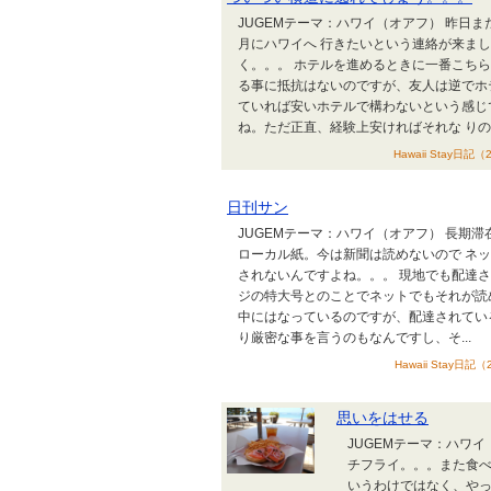
JUGEMテーマ：ハワイ（オアフ） 昨日
月にハワイへ 行きたいという連絡が来ま
く。。。 ホテルを進めるときに一番こち
る事に抵抗はないのですが、友人は逆でホ
ていれば安いホテルで構わないという感じ
ね。ただ正直、経験上安ければそれな りの..
Hawaii Stay日記
日刊サン
JUGEMテーマ：ハワイ（オアフ） 長期
ローカル紙。今は新聞は読めないので ネ
されないんですよね。。。 現地でも配達さ
ジの特大号とのことでネットでもそれが読
中にはなっているのですが、配達されてい
り厳密な事を言うのもなんですし、そ...
Hawaii Stay日記
思いをはせる
JUGEMテーマ：ハワ
チフライ。。。また食べ
いうわけではなく、やっ