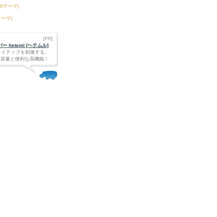
50テーマ)
テーマ)
[PR]
 heteml [ヘテムル]
エイティブを刺激する、
Bの大容量と便利な高機能！