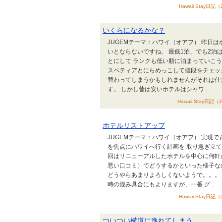
Hawaii Stay日記
いくらになるかな？
JUGEMテーマ：ハワイ（オアフ） 昨日
いとならないですね。 最低1泊、でも2泊
とにして ランクも低い順に泊まっていこ
スペティアとにらめっこして値段をチェッ
替わってしまうかもしれませんがそれは仕
す。 しかし昔は安いホテルはシャワ...
Hawaii Stay日記
ホテルリストアップ
JUGEMテーマ：ハワイ（オアフ） 実現
を焦点にハワイへ行く計画を 取り急ぎ立
回はリニューアルしたホテルを中心に何軒
悪い口コミ）でどうするかといった様子な
どうやらあまりよろしくないようで。。。
時の混み具合にもよりますが、一番 グ...
Hawaii Stay日記
ついつい横道に逸れてしまう。。。