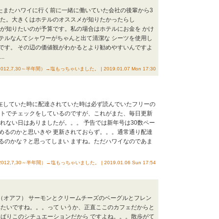
またまたハワイに行く前に一緒に働いていた会社の後輩から3
した。大きくはホテルのオススメが知りたかったらし
らが知りたいのが予算です。私の場合はホテルにお金を かけ
テルなんてシャワーがちゃんと出て清潔な シーツを使用し
です。 その辺の価値観がわかるとより勧めやすいんですよ
.
（2012,7,30～半年間）→塩もっちゃいました。 | 2019.01.07 Mon 17:30
滞在していた時に配達されていた時は必ず読んでいたフリーの
ットでチェックをしているのですが、これがまた、毎日更新
れない日はありましたが。。。 予告では新年号は30数ペー
めるのかと思いきや 更新されておらず。。。通常通り配達
るのかな？と思ってしまい ますね。ただハワイなのであま
（2012,7,30～半年間）→塩もっちゃいました。 | 2019.01.06 Sun 17:54
イ（オアフ） サーモンとクリームチーズのベーグルとフレン
たいですね。。。って いうか、正直ここのカフェだからと
ぱりこのシチュエーションだから ですよね。。。散歩がて