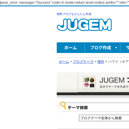
[pear_error: message="Success" code=0 mode=return level=notice prefix="" info=""
無料ブログをかんたん作成
ホーム
>
ブログテーマ
>
海外
>
ハワイ（オア