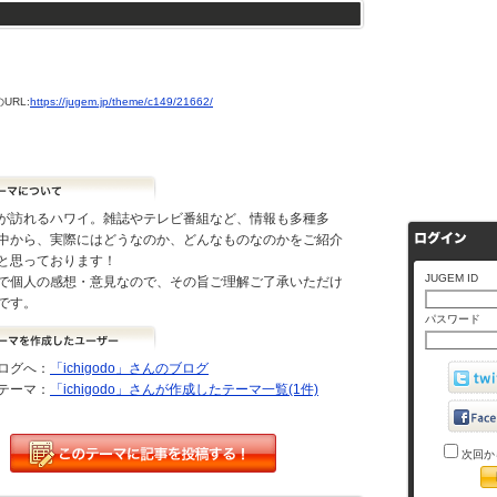
URL:
https://jugem.jp/theme/c149/21662/
が訪れるハワイ。雑誌やテレビ番組など、情報も多種多
中から、実際にはどうなのか、どんなものなのかをご紹介
と思っております！
JUGEM ID
で個人の感想・意見なので、その旨ご理解ご了承いただけ
です。
パスワード
ログへ：
「ichigodo」さんのブログ
テーマ：
「ichigodo」さんが作成したテーマ一覧(1件)
次回か