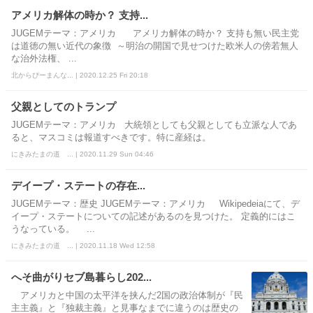
アメリカ解体の時か？ 支持...
JUGEMテーマ：アメリカ アメリカ解体の時か？ 支持も無い民主党
は道徳の無い近代の象徴 ～明治の開国で見せつけた欧米人の傍若無人
な治外法権、 ...
北からぴーまんな... | 2020.12.25 Fri 20:18
父親としてのトランプ
JUGEMテーマ：アメリカ 大統領としても父親としても立派な人であ
ると、マスコミは報道すべきです。特に産経は。
にきみたまの道 ... | 2020.11.29 Sun 04:46
デイープ・ステートの存在...
JUGEMテーマ：歴史 JUGEMテーマ：アメリカ Wikipedeiaにて、デ
イープ・ステートについての記述があるのを見つけた。 定義的にはこ
うなっている。 ...
にきみたまの道 ... | 2020.11.18 Wed 12:58
へそ曲がりセブ島暮らし202...
アメリカと中国の太平洋を挟んだ2国の政治体制が『民
主主義』と『独裁主義』と見事なまでに違うのは歴史の