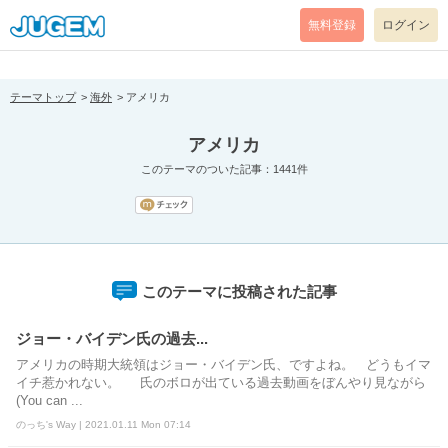
[pear_error: message="Success" code=0 mode=return level=notice
prefix="" info=""]
無料登録
ログイン
テーマトップ
海外
アメリカ
アメリカ
このテーマのついた記事：1441件
このテーマに投稿された記事
ジョー・バイデン氏の過去...
アメリカの時期大統領はジョー・バイデン氏、ですよね。 どうもイマ
イチ惹かれない。 氏のボロが出ている過去動画をぼんやり見ながら
(You can ...
のっち's Way | 2021.01.11 Mon 07:14