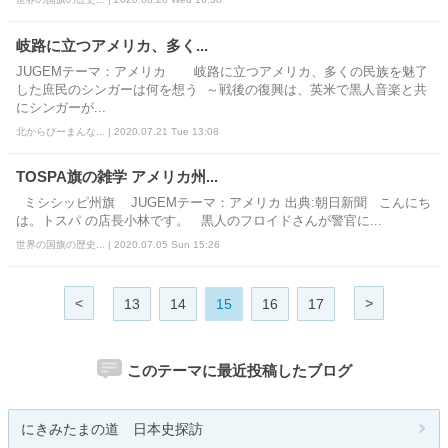
岐路に立つアメリカ、多く...
JUGEMテーマ：アメリカ 岐路に立つアメリカ、多くの民族を魅了
した庶民のシンガーは何を想う ～戦後の復興は、英米で黒人音楽と共
にシンガーが...
北からぴーまんな... | 2020.07.21 Tue 13:08
TOSPA旗の雑学 アメリカ州...
ミシシッピ州旗 JUGEMテーマ：アメリカ 出典:朝日新聞 こんにち
は。トスパ の店長小林です。 黒人のフロイドさんが警官に...
世界の国旗の歴史... | 2020.07.05 Sun 15:26
<
>
13
14
15
16
17
このテーマに最近投稿したブログ
にきみたまの道 日本史探訪