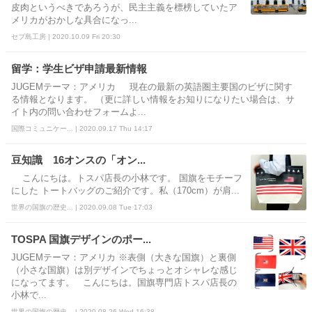
皮肉というべきであろうが、民主主義を標榜していたア
メリカがおかしな具合になっ...
セブ島工房 | 2020.10.09 Fri 20:30
留学：学生ビザ申請最新情報
JUGEMテーマ：アメリカ 現在の最新の英語圏主要国のビザに関す
る情報となります。 （更に詳しい情報をお知りになりたい場合は、サ
イト内の問い合わせフォームよ...
国際コミュニケー... | 2020.09.17 Thu 14:17
豆知識 16オンスの「オン...
こんにちは。トスパ店長の小林です。 国旗をモチーフ
にした トートバッグのご紹介です。私（170cm）が肩...
世界の国旗の歴史... | 2020.09.08 Tue 17:03
TOSPA 国旗デザインのポー...
JUGEMテーマ：アメリカ ※表側（大きな国旗）と裏側
（小さな国旗）は別デザインでちょっとオシャレな感じ
になってます。 こんにちは。国旗専門店トスパ店長の
小林で...
世界の国旗の歴史... | 2020.08.26 Wed 16:38