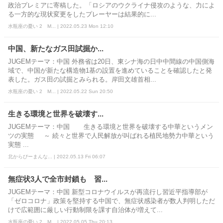
政治プレミアに寄稿した。「ロシアのウクライナ侵攻のような、力によ
る一方的な現状変更をしたプレーヤーは結果的に...
水瓶座の憂い 2 M... | 2022.05.23 Mon 12:10
中国、新たなガス田試掘か...
JUGEMテーマ：中国 外務省は20日、東シナ海の日中中間線の中国側海
域で、中国が新たな構造物1基の設置を進めていることを確認したと発
表した。ガス田の試掘とみられる。岸田文雄首相...
水瓶座の憂い 2 M... | 2022.05.22 Sun 20:50
生きる環境と世界を破壊す...
JUGEMテーマ：中国 生きる環境と世界を破壊する中華というメン
ツの実態 ～ 続々と世界で人民解放が叫ばれる植民地勢力中華という
実態 ...
北からぴーまんな... | 2022.05.13 Fri 06:07
無症状3人で全市封鎖も 習...
JUGEMテーマ：中国 新型コロナウイルスが再流行し習近平指導部が
「ゼロコロナ」政策を堅持する中国で、無症状感染者が数人判明しただ
けで広範囲に厳しい行動制限を課す自治体が増えて...
水瓶座の憂い 2 M... | 2022.05.05 Thu 20:13