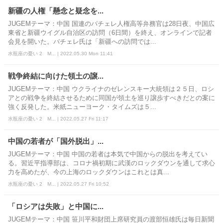
新疆の人権「懸念と疑念を...
JUGEMテーマ：中国 国連のバチェレ人権高等弁務官は28日夜、中国広
東省と新疆ウイグル自治区の訪問（6日間）を終え、オンラインで記者
会見を開いた。バチェレ氏は「新疆への訪問では...
水瓶座の憂い 2 M... | 2022.05.30 Mon 11:41
戦争終結に向けた領土の譲...
JUGEMテーマ：中国 ウクライナのゼレンスキー大統領は２５日、ロシ
アとの戦争を終結させるために同国が領土を巡り譲歩すべきだとの案に
強く反発した。米紙ニューヨーク・タイムズは５...
水瓶座の憂い 2 M... | 2022.05.27 Fri 11:17
中国の若者が「国外脱出」...
JUGEMテーマ：中国 中国の若者は本気で中国からの脱出を考えてい
る。習近平指導部は、コロナ禍初期に武漢のロックダウンを通して求心
力を高めたが、今の上海のロックダウンはこれとは真...
水瓶座の憂い 2 M... | 2022.05.27 Fri 10:52
「ロシアは失敗」と中国に...
JUGEMテーマ：中国 笹川平和財団上席研究員の渡部恒雄氏は毎日新聞