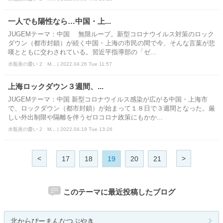
一人でも陽性なら…中国・上...
JUGEMテーマ：中国 無限ループ。新型コロナウイルス対策のロック
ダウン（都市封鎖）が続く中国・上海の市民の間で今、そんな言葉が悲
嘆とともに交わされている。習近平指導部の「ゼ...
水瓶座の憂い 2 M... | 2022.04.26 Tue 11:57
上海ロックダウン３週間、...
JUGEMテーマ：中国 新型コロナウイルス感染が広がる中国・上海市
で、ロックダウン（都市封鎖）が始まって１８日で３週間となった。厳
しい外出制限や隔離を伴うゼロコロナ政策にもかか...
水瓶座の憂い 2 M... | 2022.04.19 Tue 13:26
<
>
17
18
19
20
21
このテーマに最近投稿したブログ
北からぴーまんなつぶやき