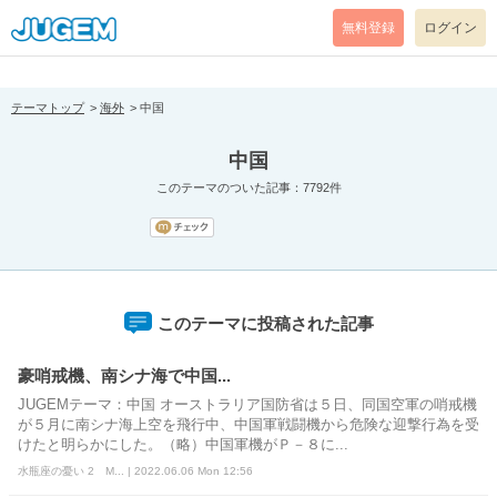
[pear_error: message="Success" code=0 mode=return level=notice
prefix="" info=""]
無料登録
ログイン
テーマトップ
海外
中国
中国
このテーマのついた記事：7792件
このテーマに投稿された記事
豪哨戒機、南シナ海で中国...
JUGEMテーマ：中国 オーストラリア国防省は５日、同国空軍の哨戒機
が５月に南シナ海上空を飛行中、中国軍戦闘機から危険な迎撃行為を受
けたと明らかにした。（略）中国軍機がＰ－８に...
水瓶座の憂い 2 M... | 2022.06.06 Mon 12:56