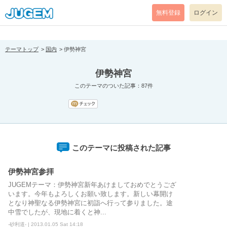
[pear_error: message="Success" code=0 mode=return level=notice
prefix="" info=""]
無料登録
ログイン
テーマトップ
国内
伊勢神宮
伊勢神宮
このテーマのついた記事：87件
このテーマに投稿された記事
伊勢神宮参拝
JUGEMテーマ：伊勢神宮新年あけましておめでとうござ
います。今年もよろしくお願い致します。新しい幕開け
となり神聖なる伊勢神宮に初詣へ行って参りました。途
中雪でしたが、現地に着くと神...
-砂利道- | 2013.01.05 Sat 14:18