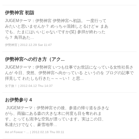
伊勢神宮 初詣
JUGEMテーマ：伊勢神宮 伊勢神宮へ初詣。 一度行って
みたいと思いませんか？ めっちゃ混雑しとるけどｗ まあ
でも、たまにはいいじゃないですか(笑) 参拝が終わった
ら？ 鳥羽あた...
伊勢神宮 | 2012.12.29 Sat 11:47
伊勢神宮への行き方（アク...
JUGEMテーマ：伊勢神宮 いつも仕事でお世話になっている女性社長さ
んが 今日、突然、伊勢神宮へ向かっている というのを ブログの記事で
拝見して わたしも行きた～～～い！ と思...
女子旅！ | 2012.04.12 Thu 14:37
お伊勢参り４
JUGEMテーマ：伊勢神宮その後、参道の帰り道を歩きな
がら、両脇にある森の大きな木に何度も目を奪われま
す。とっても清浄な空気が漂っています。実はこの日、
私達だけでなく、豪雪地帯...
Art of Forest ~ ... | 2012.02.16 Thu 00:11