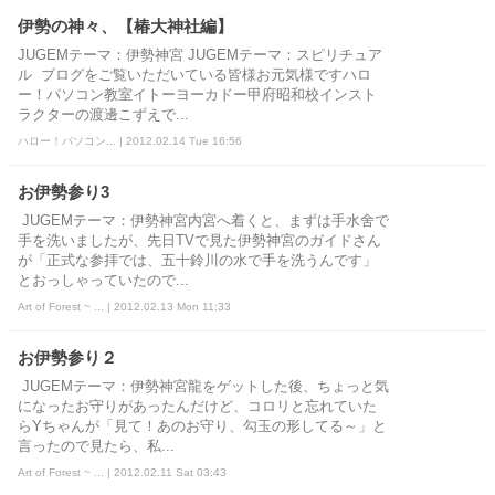
伊勢の神々、【椿大神社編】
JUGEMテーマ：伊勢神宮 JUGEMテーマ：スピリチュア
ル ブログをご覧いただいている皆様お元気様ですハロ
ー！パソコン教室イトーヨーカドー甲府昭和校インスト
ラクターの渡邊こずえで...
ハロー！パソコン... | 2012.02.14 Tue 16:56
お伊勢参り3
JUGEMテーマ：伊勢神宮内宮へ着くと、まずは手水舍で
手を洗いましたが、先日TVで見た伊勢神宮のガイドさん
が「正式な参拝では、五十鈴川の水で手を洗うんです」
とおっしゃっていたので...
Art of Forest ~ ... | 2012.02.13 Mon 11:33
お伊勢参り２
JUGEMテーマ：伊勢神宮龍をゲットした後、ちょっと気
になったお守りがあったんだけど、コロリと忘れていた
らYちゃんが「見て！あのお守り、勾玉の形してる～」と
言ったので見たら、私...
Art of Forest ~ ... | 2012.02.11 Sat 03:43