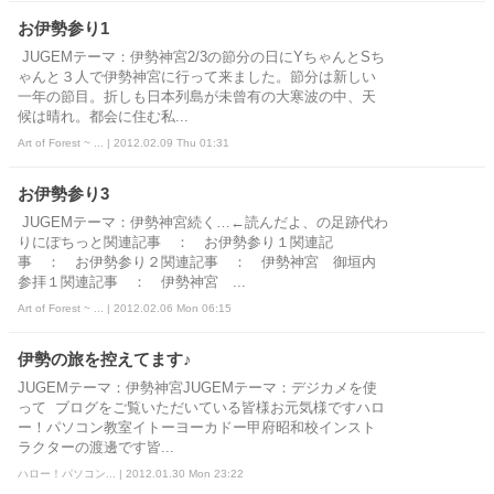
お伊勢参り1
JUGEMテーマ：伊勢神宮2/3の節分の日にYちゃんとSち
ゃんと３人で伊勢神宮に行って来ました。節分は新しい
一年の節目。折しも日本列島が未曾有の大寒波の中、天
候は晴れ。都会に住む私...
Art of Forest ~ ... | 2012.02.09 Thu 01:31
お伊勢参り3
JUGEMテーマ：伊勢神宮続く…←読んだよ、の足跡代わ
りにぽちっと関連記事 ： お伊勢参り１関連記
事 ： お伊勢参り２関連記事 ： 伊勢神宮 御垣内
参拝１関連記事 ： 伊勢神宮 ...
Art of Forest ~ ... | 2012.02.06 Mon 06:15
伊勢の旅を控えてます♪
JUGEMテーマ：伊勢神宮JUGEMテーマ：デジカメを使
って ブログをご覧いただいている皆様お元気様ですハロ
ー！パソコン教室イトーヨーカドー甲府昭和校インスト
ラクターの渡邊です皆...
ハロー！パソコン... | 2012.01.30 Mon 23:22