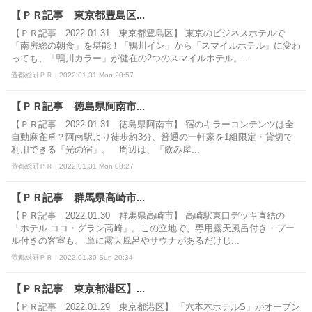
【ＰＲ記事 東京都豊島区...
【ＰＲ記事 2022.01.31 東京都豊島区】 東京のビジネスホテルで
「南房総の朝食」を堪能！「鴨川イン」から「スマイルホテル」に変わ
っても、「鴨川カラー」が健在の2つのスマイルホテル。...
遊都総研ＰＲ | 2022.01.31 Mon 20:57
【ＰＲ記事 徳島県阿南市...
【ＰＲ記事 2022.01.31 徳島県阿南市】 宿のキラーコンテンツは全
自動麻雀卓？阿南駅より徒歩約3分、普通の一軒家を1組限定・貸切で
利用できる「光の宿」。 周辺は、「飲み屋...
遊都総研ＰＲ | 2022.01.31 Mon 08:27
【ＰＲ記事 群馬県高崎市...
【ＰＲ記事 2022.01.30 群馬県高崎市】 高崎駅東口デッキ直結の
「ホテル ココ・グラン高崎」。この立地で、専用露天風呂付き・プー
ル付きの客室も。 単に露天風呂やサウナがあるだけじ...
遊都総研ＰＲ | 2022.01.30 Sun 20:34
【ＰＲ記事 東京都港区】...
【ＰＲ記事 2022.01.29 東京都港区】 「六本木ホテルS」がオープン