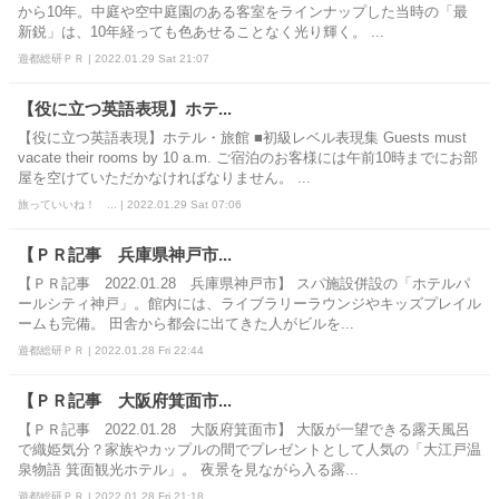
から10年。中庭や空中庭園のある客室をラインナップした当時の「最
新鋭」は、10年経っても色あせることなく光り輝く。 ...
遊都総研ＰＲ | 2022.01.29 Sat 21:07
【役に立つ英語表現】ホテ...
【役に立つ英語表現】ホテル・旅館 ■初級レベル表現集 Guests must
vacate their rooms by 10 a.m. ご宿泊のお客様には午前10時までにお部
屋を空けていただかなければなりません。 ...
旅っていいね！ ... | 2022.01.29 Sat 07:06
【ＰＲ記事 兵庫県神戸市...
【ＰＲ記事 2022.01.28 兵庫県神戸市】 スパ施設併設の「ホテルパ
ールシティ神戸」。館内には、ライブラリーラウンジやキッズプレイル
ームも完備。 田舎から都会に出てきた人がビルを...
遊都総研ＰＲ | 2022.01.28 Fri 22:44
【ＰＲ記事 大阪府箕面市...
【ＰＲ記事 2022.01.28 大阪府箕面市】 大阪が一望できる露天風呂
で織姫気分？家族やカップルの間でプレゼントとして人気の「大江戸温
泉物語 箕面観光ホテル」。 夜景を見ながら入る露...
遊都総研ＰＲ | 2022.01.28 Fri 21:18