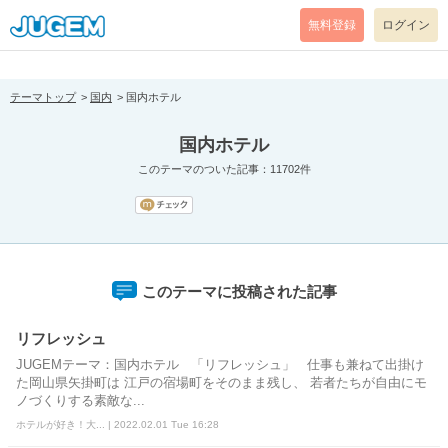
[pear_error: message="Success" code=0 mode=return level=notice
prefix="" info=""]
無料登録
ログイン
テーマトップ
国内
国内ホテル
国内ホテル
このテーマのついた記事：11702件
このテーマに投稿された記事
リフレッシュ
JUGEMテーマ：国内ホテル 「リフレッシュ」 仕事も兼ねて出掛け
た岡山県矢掛町は 江戸の宿場町をそのまま残し、 若者たちが自由にモ
ノづくりする素敵な...
ホテルが好き！大... | 2022.02.01 Tue 16:28