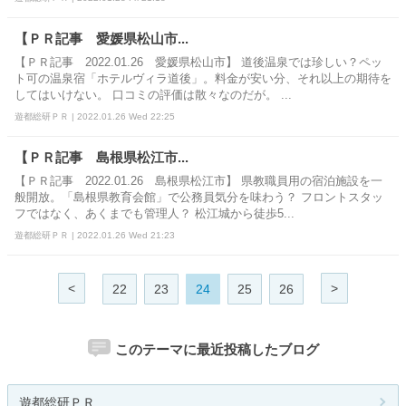
【ＰＲ記事 愛媛県松山市...
【ＰＲ記事 2022.01.26 愛媛県松山市】 道後温泉では珍しい？ペッ
ト可の温泉宿「ホテルヴィラ道後」。料金が安い分、それ以上の期待を
してはいけない。 口コミの評価は散々なのだが。 ...
遊都総研ＰＲ | 2022.01.26 Wed 22:25
【ＰＲ記事 島根県松江市...
【ＰＲ記事 2022.01.26 島根県松江市】 県教職員用の宿泊施設を一
般開放。「島根県教育会館」で公務員気分を味わう？ フロントスタッ
フではなく、あくまでも管理人？ 松江城から徒歩5...
遊都総研ＰＲ | 2022.01.26 Wed 21:23
<
>
22
23
24
25
26
このテーマに最近投稿したブログ
遊都総研ＰＲ