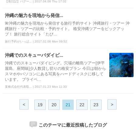
【海日記】バグー... | 2017.04.06 Thu 17:32
沖縄の魅力を現地から発信...
🌺沖縄の魅力を現地から発信する旅行予約サイト 沖縄旅行・ツアー 沖
縄旅行・ツアーの比較・予約サイト。 格安沖縄ツアーをピックアッ
プ！ 旅行総合サイト「たび...
旅行予約がいっぱ... | 2017.02.06 Mon 09:52
沖縄でのスキューバダイビ...
沖縄でのスキューバダイビング。穴場の離島ツアー[伊平
屋島、座間味]少人数貸し切りの格安プラン 今日は朝から
スマホやパソコンにある写真をハードディスクに移して
います。 プライベ...
某株式会社代表取... | 2017.01.23 Mon 11:33
<
>
19
20
21
22
23
このテーマに最近投稿したブログ