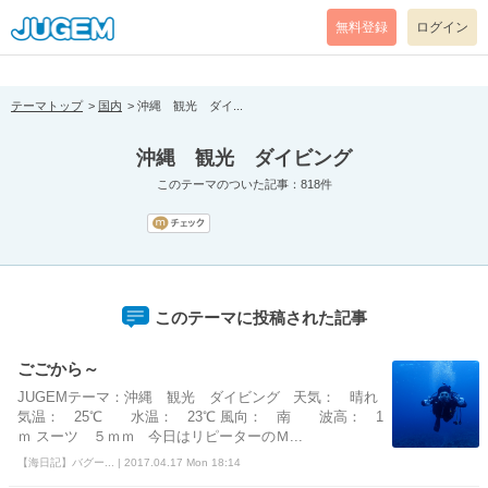
[pear_error: message="Success" code=0 mode=return level=notice
prefix="" info=""]
無料登録
ログイン
テーマトップ
国内
沖縄 観光 ダイ...
沖縄 観光 ダイビング
このテーマのついた記事：818件
このテーマに投稿された記事
ごごから～
JUGEMテーマ：沖縄 観光 ダイビング 天気： 晴れ
気温： 25℃ 水温： 23℃ 風向： 南 波高： 1
ｍ スーツ ５ｍｍ 今日はリピーターのＭ...
【海日記】バグー... | 2017.04.17 Mon 18:14