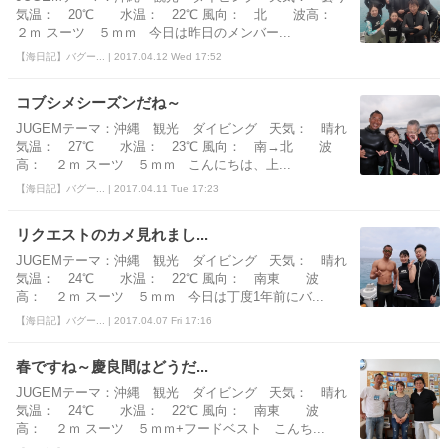
気温： 20℃ 水温： 22℃ 風向： 北 波高：
２ｍ スーツ ５ｍｍ 今日は昨日のメンバー...
【海日記】バグー... | 2017.04.12 Wed 17:52
コブシメシーズンだね～
JUGEMテーマ：沖縄 観光 ダイビング 天気： 晴れ
気温： 27℃ 水温： 23℃ 風向： 南→北 波
高： ２ｍ スーツ ５ｍｍ こんにちは、上...
【海日記】バグー... | 2017.04.11 Tue 17:23
リクエストのカメ見れまし...
JUGEMテーマ：沖縄 観光 ダイビング 天気： 晴れ
気温： 24℃ 水温： 22℃ 風向： 南東 波
高： ２ｍ スーツ ５ｍｍ 今日は丁度1年前にバ...
【海日記】バグー... | 2017.04.07 Fri 17:16
春ですね～慶良間はどうだ...
JUGEMテーマ：沖縄 観光 ダイビング 天気： 晴れ
気温： 24℃ 水温： 22℃ 風向： 南東 波
高： ２ｍ スーツ ５ｍｍ+フードベスト こんち...