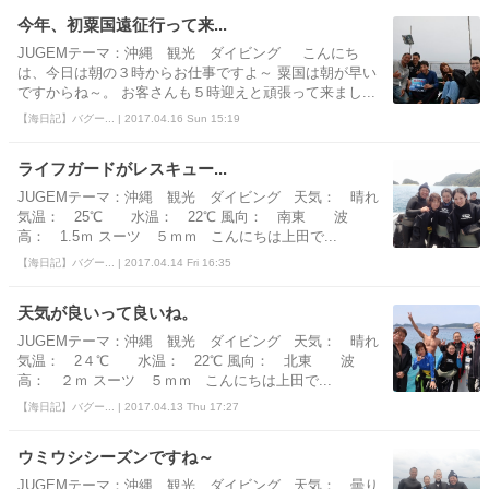
今年、初粟国遠征行って来...
JUGEMテーマ：沖縄 観光 ダイビング こんにち
は、今日は朝の３時からお仕事ですよ～ 粟国は朝が早い
ですからね～。 お客さんも５時迎えと頑張って来まし...
【海日記】バグー... | 2017.04.16 Sun 15:19
ライフガードがレスキュー...
JUGEMテーマ：沖縄 観光 ダイビング 天気： 晴れ
気温： 25℃ 水温： 22℃ 風向： 南東 波
高： 1.5ｍ スーツ ５ｍｍ こんにちは上田で...
【海日記】バグー... | 2017.04.14 Fri 16:35
天気が良いって良いね。
JUGEMテーマ：沖縄 観光 ダイビング 天気： 晴れ
気温： 2４℃ 水温： 22℃ 風向： 北東 波
高： ２ｍ スーツ ５ｍｍ こんにちは上田で...
【海日記】バグー... | 2017.04.13 Thu 17:27
ウミウシシーズンですね～
JUGEMテーマ：沖縄 観光 ダイビング 天気： 曇り