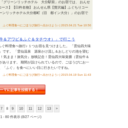
 「グリーンリッチホテル 大分駅前」のお宿では、 おんせ
コース】【臼杵名物】 おんせん県【贅沢編】ふぐちりコー
リーンリッチホテル大分都町（旧 都イン大分）」のお宿で
ふぐ料理食べにごほうび旅行へ出かけよう♪ | 2015.04.21 Tue 10:50
牛＆アワビ＆ふぐ＆タチウオ）」で行こう
ふぐ料理食べ旅行♪ １つお宿を見つけました。 「雲仙四大味
」です。 「雲仙温泉 源泉かけ流し＆おしどりの池を望む
ま！気まま！旅気分』放映記念！雲仙四大味覚膳（雲仙牛＆
があります。 期間が設けられているので、ごほうびにお一
、「ふぐ」を食べにいい日に行きたいですね。
ふぐ料理食べにごほうび旅行へ出かけよう♪ | 2015.04.19 Sun 11:43
7
8
9
10
11
12
13
>
 - 80 件表示 (8/27 ページ)