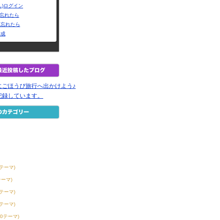
L)ログイン
Dを忘れたら
を忘れたら
作成
にごほうび旅行へ出かけよう♪
記録しています。
2テーマ)
テーマ)
3テーマ)
6テーマ)
50テーマ)