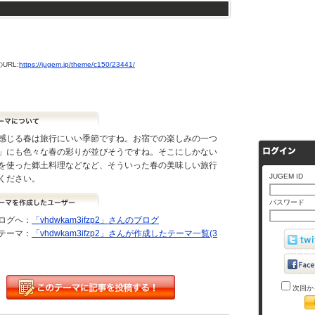
URL:
https://jugem.jp/theme/c150/23441/
感じる春は旅行にいい季節ですね。お宿での楽しみの一つ
」にも色々な春の彩りが並びそうですね。そこにしかない
を使った郷土料理などなど、そういった春の美味しい旅行
JUGEM ID
ください。
パスワード
ログへ：
「vhdwkam3ifzp2」さんのブログ
テーマ：
「vhdwkam3ifzp2」さんが作成したテーマ一覧(3
次回か