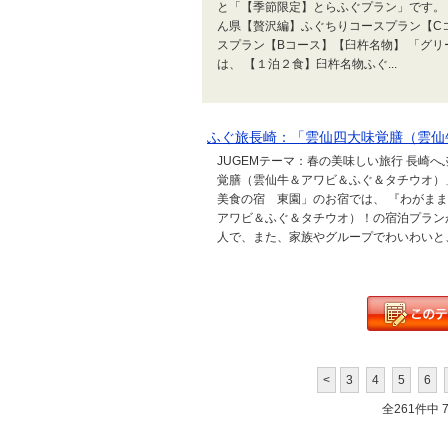
と「【季節限定】とらふぐプラン」です。
ん県【贅沢編】ふぐちりコースプラン【C
スプラン【Bコース】【臼杵名物】 「グ
は、 【１泊２食】臼杵名物ふぐ...
ふぐ旅長崎：「雲仙四大味覚膳（雲仙
JUGEMテーマ：春の美味しい旅行 長崎へ
覚膳（雲仙牛＆アワビ＆ふぐ＆タチウオ）
美食の宿 東園」のお宿では、 『わがま
アワビ＆ふぐ＆タチウオ）！の宿泊プラン
人で、また、家族やグループでわいわいと
<
3
4
5
6
全261件中 71