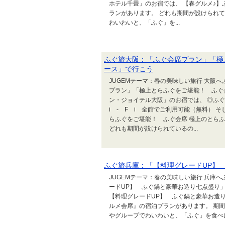
ホテル千畳」のお宿では、 【春グルメ♪
ランがあります。 どれも期間が設けられ
わいわいと、「ふぐ」を...
ふぐ旅大阪：「ふぐ会席プラン」「極
ース」で行こう
JUGEMテーマ：春の美味しい旅行 大阪へ
プラン」「極上とらふぐをご堪能！ ふぐ
ン・ジョイテル大阪」のお宿では、 ◎
i - F i 全館でご利用可能（無料） 
らふぐをご堪能！ ふぐ会席 極上のとら
どれも期間が設けられているの...
ふぐ旅兵庫：「【料理グレードUP】
JUGEMテーマ：春の美味しい旅行 兵庫へ
ードUP】 ふぐ鍋と豪華お造り七点盛り
【料理グレードUP】 ふぐ鍋と豪華お造
ルメ会席』の宿泊プランがあります。 期
やグループでわいわいと、「ふぐ」を食べ