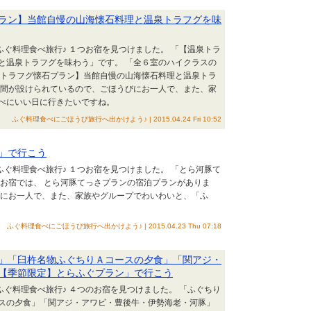
ラン】当館自慢の山海懐石料理と温泉トラフグを味
ふぐ料理食べ旅行♪ １つお宿を見つけました。 「【温泉トラ
と温泉トラフグを味わう」です。 「全６室のハイクラスの
泉トラフグ懐石プラン】当館自慢の山海懐石料理と温泉トラ
期間が設けられているので、ごほうびにお一人で、また、家
べにいい日に行きたいですね。
ふぐ料理食べにごほうび旅行へ出かけよう♪ | 2015.04.24 Fri 10:52
」で行こう
ふぐ料理食べ旅行♪ １つお宿を見つけました。 「とら河豚て
のお宿では、 とら河豚てっさプランの宿泊プランがありま
びにお一人で、また、家族やグループでわいわいと、「ふ
ふぐ料理食べにごほうび旅行へ出かけよう♪ | 2015.04.23 Thu 07:18
」「臼杵名物ふぐちりＡコースの夕食」「関アジ・
【季節限定】とらふぐプラン」で行こう
ふぐ料理食べ旅行♪ ４つのお宿を見つけました。 「ふぐちり
スの夕食」「関アジ・アワビ・豊後牛・伊勢海老・河豚」