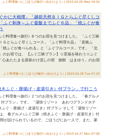
ふぐ料理食べにごほうび旅行へ出かけよう♪ | 2015.04.29 Wed 19:04
ぐかに大相撲」「越前天然ＢＩＧとらふぐ尽くしコ
「ふぐ刺身～ふぐ釜飯までふぐ６品」「焼ふぐが食
う
ふぐ料理食べ旅行♪ ８つのお宿を見つけました。 「ふぐ三昧
ＩＧとらふぐ尽くしコース」「ふぐ料理６品」「若狭ふ
「焼ふぐが食べられる」と「ふぐフルコース」です。 「北
」のお宿では、 【ふぐ三昧プラン】☆至福を味わう☆ふぐ
 「心あたたまる源泉かけ流しの宿 旅館 はまゆう」のお宿
ふぐ料理食べにごほうび旅行へ出かけよう♪ | 2015.04.28 Tue 07:15
焼きふぐ・唐揚げ・皮湯引き）付プラン」で行こう
ふぐ料理食べ旅行♪ ２つのお宿を見つけました。 「春グルメ
）付プラン」です。 「湯快リゾート あわづグランドホテ
きふぐ・唐揚げ・皮湯引き）付プラン そして「湯快リゾー
は、 春グルメ♪ふぐ三昧（焼きふぐ・唐揚げ・皮湯引き）付
期間が設けられているので、ごほうびにお一人で、また、家
ふぐ料理食べにごほうび旅行へ出かけよう♪ | 2015.04.27 Mon 07:08