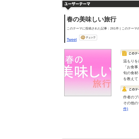
春の美味しい旅行
このテーマに投稿された記事：261件 | このテーマの
Tweet
温もりを
「お食事
旬の食材
を教えて
作者のブ
その他の
件)