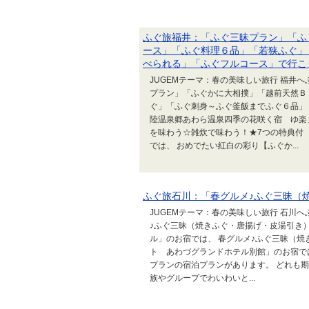
ふぐ旅福井：「ふぐ三昧プラン」「ふ
ース」「ふぐ料理６品」「若狭ふぐ」
べられる」「ふぐフルコース」で行こ
JUGEMテーマ：春の美味しい旅行 福井へ
プラン」「ふぐかに大相撲」「越前天然Ｂ
ぐ」「ふぐ刺身～ふぐ釜飯までふぐ６品」
陸温泉郷あわら温泉四季の花咲く宿 ゆ楽
を味わう☆雑炊で味わう！★7つの特典付
では、 おめでたい紅白の彩り【ふぐか...
ふぐ旅石川：「春グルメ♪ふぐ三昧（
JUGEMテーマ：春の美味しい旅行 石川へ
♪ふぐ三昧（焼きふぐ・唐揚げ・皮湯引き
ル」のお宿では、 春グルメ♪ふぐ三昧（焼
ト あわづグランドホテル別館」のお宿で
プランの宿泊プランがあります。 どれも
族やグループでわいわいと...