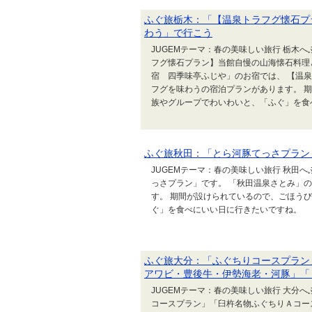
ふぐ旅栃木：「【温泉トラフグ懐石プ
わう」で行こう
JUGEMテーマ：春の美味しい旅行 栃木へ
フグ懐石プラン】当館自慢の山海懐石料理
宿 四季味亭ふじや」のお宿では、 【温
フグを味わうの宿泊プランがあります。 
族やグループでわいわいと、「ふぐ」を食
ふぐ旅秋田：「とら河豚てっさプラン
JUGEMテーマ：春の美味しい旅行 秋田へ
っさプラン」です。 「秋田温泉さとみ」
す。 期間が設けられているので、ごほう
ぐ」を食べにいい日に行きたいですね。
ふぐ旅大分：「ふぐちりコースプラン
アワビ・豊後牛・伊勢海老・河豚」「
JUGEMテーマ：春の美味しい旅行 大分へ
コースプラン」「臼杵名物ふぐちりＡコー