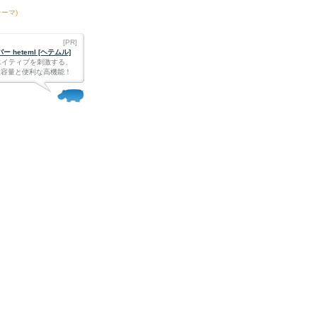
テーマ)
[PR]
 heteml [ヘテムル]
エイティブを刺激する、
Bの大容量と便利な高機能！