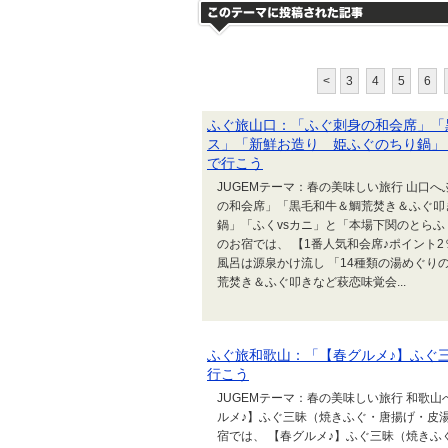
<
3
4
5
6
ふぐ旅山口：「ふぐ刺身の和会席」「
ス」「新鮮お造り 姫ふぐのちり鍋」
で行こう
JUGEMテーマ：春の美味しい旅行 山口へ
の和会席」「黒毛和牛＆鯛荒焚き＆ふぐ叩
鍋」「ふくvsカニ」と「本場下関のとら
のお宿では、 【1番人気和会席♪ポイント
風呂は源泉かけ流し 「14種類の湯めぐり
荒焚き＆ふぐ叩きなど萩恋味覚会...
ふぐ旅和歌山：「【春グルメ♪】ふぐ
行こう
JUGEMテーマ：春の美味しい旅行 和歌山
ルメ♪】ふぐ三昧（焼きふぐ・唐揚げ・皮
宿では、 【春グルメ♪】ふぐ三昧（焼き