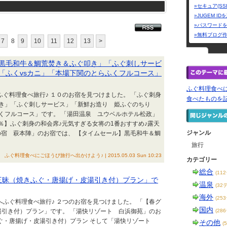
»セキュア(SS
»JUGEM I
»パスワード
»無料ブログ
7
8
9
10
11
12
13
>
黒毛和牛＆鯛荒焚き＆ふぐ叩き」「ふぐ刺しサービ
「ふくvsカニ」「本場下関のとらふくフルコース」
ふぐ料理食べ
ふぐ料理食べ旅行♪ １０のお宿を見つけました。 「ふぐ刺身
食べたものを
き」「ふぐ刺しサービス」「新鮮お造り 姫ふぐのちり
ふくフルコース」です。 「湯田温泉 ユウベルホテル松政」
2％】ふぐ刺身の和会席♪元気すぎる女将の1番おすすめ♪露天
ジャンル
の宿 萩本陣」のお宿では、 【タイムセール】黒毛和牛＆鯛
旅行
ふぐ料理食べにごほうび旅行へ出かけよう♪ | 2015.05.03 Sun 10:23
カテゴリー
総合
(11
三昧（焼きふぐ・唐揚げ・皮湯引き付）プラン」で
温泉
(32
海外
(25
へふぐ料理食べ旅行♪ ２つのお宿を見つけました。 「【春グ
国内
湯引き付）プラン」です。 「湯快リゾート 白浜御苑」のお
(28
ふぐ・唐揚げ・皮湯引き付）プラン そして「湯快リゾート
その他
(