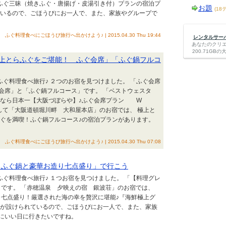
】ふぐ三昧（焼きふぐ・唐揚げ・皮湯引き付）プランの宿泊プ
お題
(18
ているので、ごほうびにお一人で、また、家族やグループで
ふぐ料理食べにごほうび旅行へ出かけよう♪ | 2015.04.30 Thu 19:44
レンタルサーバー
あなたのクリ
200.71G
上とらふぐをご堪能！ ふぐ会席」「ふぐ鍋フルコ
ふぐ料理食べ旅行♪ ２つのお宿を見つけました。 「ふぐ会席
会席」と「ふぐ鍋フルコース」です。 「ベストウェスタ
ふぐなら日本一【大阪づぼらや】♪ふぐ会席プラン W
そして「大阪道頓堀川畔 大和屋本店」のお宿では、 極上と
ふぐを満喫！ふぐ鍋フルコース♪の宿泊プランがあります。
ふぐ料理食べにごほうび旅行へ出かけよう♪ | 2015.04.30 Thu 07:08
 ふぐ鍋と豪華お造り七点盛り」で行こう
ふぐ料理食べ旅行♪ １つお宿を見つけました。 「【料理グレ
」です。 「赤穂温泉 夕映えの宿 銀波荘」のお宿では、
り七点盛り！厳選された海の幸を贅沢に堪能♪『海鮮極上グ
間が設けられているので、ごほうびにお一人で、また、家族
にいい日に行きたいですね。