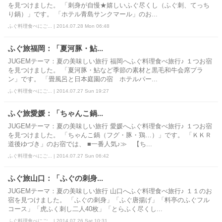
を見つけました。 「刺身が自慢★嬉しいふぐ尽くし（ふぐ刺、てっち
り鍋）」です。 「ホテル青島サンクマール」のお...
ふぐ料理食べにご... | 2014.07.28 Mon 06:48
ふぐ旅福岡：「夏河豚・鮎...
JUGEMテーマ：夏の美味しい旅行 福岡へふぐ料理食べ旅行♪ １つお宿
を見つけました。 「夏河豚・鮎など季節の素材と黒毛和牛会席プラ
ン」です。 「畳風呂と日本庭園の宿 ホテルパー...
ふぐ料理食べにご... | 2014.07.27 Sun 19:27
ふぐ旅愛媛：「ちゃんこ鍋...
JUGEMテーマ：夏の美味しい旅行 愛媛へふぐ料理食べ旅行♪ １つお宿
を見つけました。 「ちゃんこ鍋（フグ・豚・鶏…）」です。 「ＫＫＲ
道後ゆづき」のお宿では、 ■一番人気♪≫ 【ち...
ふぐ料理食べにご... | 2014.07.27 Sun 06:42
ふぐ旅山口：「ふぐの刺身...
JUGEMテーマ：夏の美味しい旅行 山口へふぐ料理食べ旅行♪ １１のお
宿を見つけました。 「ふぐの刺身」「ふぐ唐揚げ」「料亭のふぐフル
コース」「虎ふく刺し二人40枚」「とらふく尽くし...
ふぐ料理食べにご... | 2014.07.26 Sat 10:31