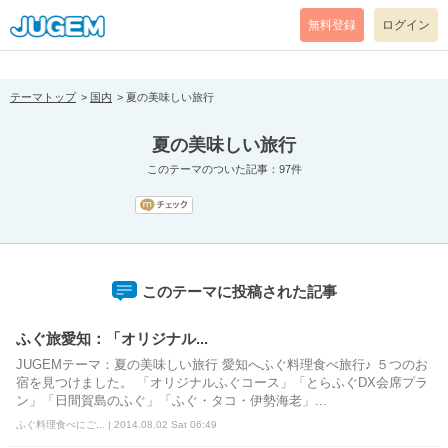
[pear_error: message="Success" code=0 mode=return level=notice
prefix="" info=""]
無料登録
ログイン
テーマトップ
国内
夏の美味しい旅行
夏の美味しい旅行
このテーマのついた記事：97件
このテーマに投稿された記事
ふぐ旅愛知：「オリジナル...
JUGEMテーマ：夏の美味しい旅行 愛知へふぐ料理食べ旅行♪ ５つのお
宿を見つけました。 「オリジナルふぐコース」「とらふぐDX会席プラ
ン」「日間賀島のふぐ」「ふぐ・タコ・伊勢海老」...
ふぐ料理食べにご... | 2014.08.02 Sat 06:49