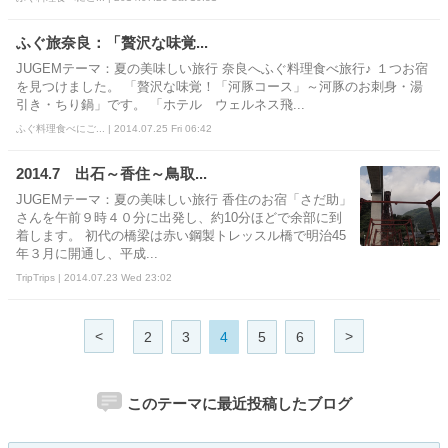
ふぐ旅奈良：「贅沢な味覚...
JUGEMテーマ：夏の美味しい旅行 奈良へふぐ料理食べ旅行♪ １つお宿
を見つけました。 「贅沢な味覚！「河豚コース」～河豚のお刺身・湯
引き・ちり鍋」です。 「ホテル ウェルネス飛...
ふぐ料理食べにご... | 2014.07.25 Fri 06:42
2014.7 出石～香住～鳥取...
JUGEMテーマ：夏の美味しい旅行 香住のお宿「さだ助」
さんを午前９時４０分に出発し、約10分ほどで余部に到
着します。 初代の橋梁は赤い鋼製トレッスル橋で明治45
年３月に開通し、平成...
TripTrips | 2014.07.23 Wed 23:02
<
>
2
3
4
5
6
このテーマに最近投稿したブログ