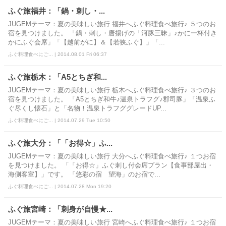
ふぐ旅福井：「鍋・刺し・...
JUGEMテーマ：夏の美味しい旅行 福井へふぐ料理食べ旅行♪ ５つのお
宿を見つけました。 「鍋・刺し・唐揚げの「河豚三昧」♪かに一杯付き
かにふぐ会席」「【越前がに】＆【若狭ふぐ】」「...
ふぐ料理食べにご... | 2014.08.01 Fri 06:37
ふぐ旅栃木：「A5とちぎ和...
JUGEMテーマ：夏の美味しい旅行 栃木へふぐ料理食べ旅行♪ ３つのお
宿を見つけました。 「A5とちぎ和牛♪温泉トラフグ♪郡司豚」「温泉ふ
ぐ尽くし懐石」と「名物！温泉トラフググレードUP...
ふぐ料理食べにご... | 2014.07.29 Tue 10:50
ふぐ旅大分：「「お得☆」ふ...
JUGEMテーマ：夏の美味しい旅行 大分へふぐ料理食べ旅行♪ １つお宿
を見つけました。 「「お得☆」ふぐ刺し付会席プラン【食事部屋出・
海側客室】」です。 「悠彩の宿 望海」のお宿で...
ふぐ料理食べにご... | 2014.07.28 Mon 19:20
ふぐ旅宮崎：「刺身が自慢★...
JUGEMテーマ：夏の美味しい旅行 宮崎へふぐ料理食べ旅行♪ １つお宿