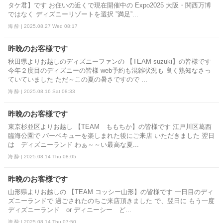
タケ君】です お住いの近くで現在開催中の Expo2025 大阪・関西万博
ではなく ディズニーリゾートを選択 ”満足”...
海 酔 | 2025.08.27 Wed 08:17
昨晩のお客様です
秋田県よりお越しのディズニーファンの 【TEAM suzuki】の皆様です
今年２度目のディズニーの皆様 web予約も混雑状況も 良く熟知なさっ
ていていました ただ～この夏の暑さですので ...
海 酔 | 2025.08.16 Sat 08:33
昨晩のお客様です
東京杉並区よりお越し 【TEAM ももちか】の皆様です 江戸川区葛西
臨海公園で バーベキューを楽しまれた後にご来店 いただきました 翌日
は ディズニーランド わぁ～～い最高な夏...
海 酔 | 2025.08.14 Thu 08:05
昨晩のお客様です
山形県よりお越しの 【TEAM コッシー山形】の皆様です 一日目のディ
ズニーランドで 過ごされたのちご来店頂きました で、翌日に もう一度
ディズニーランド or ディニーシー ど...
海 酔 | 2025.08.14 Thu 07:50