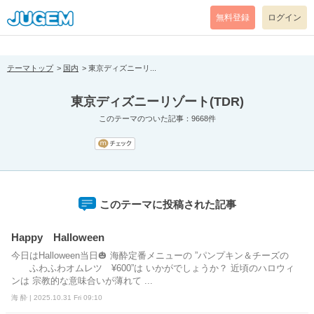
[pear_error: message="Success" code=0 mode=return level=notice
prefix="" info=""]
無料登録
ログイン
テーマトップ
国内
東京ディズニーリ...
東京ディズニーリゾート(TDR)
このテーマのついた記事：9668件
このテーマに投稿された記事
Happy Halloween
今日はHalloween当日🎃 海酔定番メニューの ”パンプキン＆チーズの
ふわふわオムレツ ¥600”は いかがでしょうか？ 近頃のハロウィ
ンは 宗教的な意味合いが薄れて ...
海 酔 | 2025.10.31 Fri 09:10