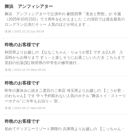
舞浜 アンフィシアター
舞浜 アンフィシアターで公演中の 劇団四季「美女と野獣」が 今週
（2025年10月23日）で３周年をむかえました この演目では過去最長の
ロングラン公演だそぅー 人気のほどが伺えます ...
海 酔 | 2025.10.25 Sat 09:09
昨晩のお客様です
秋田県よりお越しの 【ななこちゃん・りゅうが君】です お2人共 入
店時からお帰りまで ずぅ～と楽しそうにお過ごしいただき こちらまで
笑顔の伝染(笑) 秋田県の中学生の修学旅行...
海 酔 | 2025.10.15 Wed 08:24
昨晩のお客様です
昨年の夏休みに続き二度目のご来店 埼玉県よりお越しの 【こうが君・
のわちゃん】です 中々予約取れない人気のホテル ”舞浜トイ・ストーリ
ーホテル” に今年もお泊り～ 宿...
海 酔 | 2025.08.27 Wed 08:55
昨晩のお客様です
初めてディズニーリゾート満喫の 兵庫県よりお越しの 【こっちゃん・