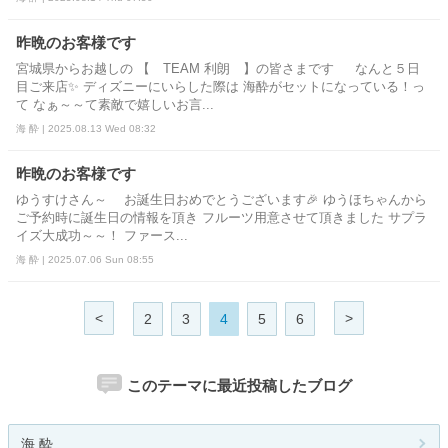
昨晩のお客様です
宮城県からお越しの 【 TEAM 利朗 】の皆さまです なんと５日
目ご来店✨ ディズニーにいらした際は 海酔がセットになっている！っ
て なぁ～～て素敵で嬉しいお言...
海 酔 | 2025.08.13 Wed 08:32
昨晩のお客様です
ゆうすけさん～ お誕生日おめでとうございます🎉 ゆうほちゃんから
ご予約時に誕生日の情報を頂き フルーツ用意させて頂きました サプラ
イズ大成功～～！ ファース...
海 酔 | 2025.07.06 Sun 08:55
<
>
2
3
4
5
6
このテーマに最近投稿したブログ
海 酔