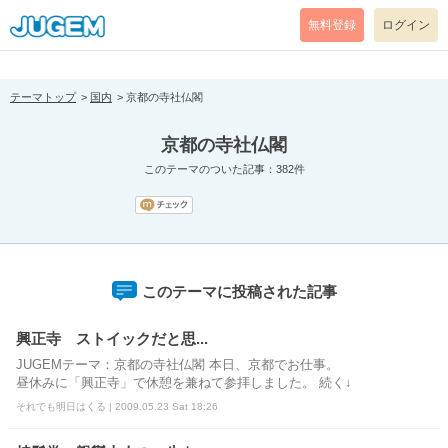
[pear_error: message="Success" code=0 mode=return level=notice
prefix="" info=""]
無料登録
ログイン
テーマトップ
国内
京都の寺社仏閣
京都の寺社仏閣
このテーマのついた記事：382件
このテーマに投稿された記事
興正寺 ストイックだと思...
JUGEMテーマ：京都の寺社仏閣 本日、京都でお仕事。
昼休みに「興正寺」で休憩を兼ねて参拝しました。 続く↓
それでも明日はくる | 2009.05.23 Sat 18:26