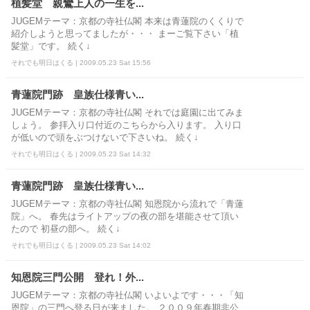
植髪堂 親鸞上人の一生を...
JUGEMテーマ：京都の寺社仏閣 本来は青蓮院のくくりで
紹介しようと思ってましたが・・・ まーご覧下さい「植
髪堂」です。 続く↓
それでも明日はくる | 2009.05.23 Sat 15:56
青蓮院門跡 皇族仕様青い...
JUGEMテーマ：京都の寺社仏閣 それでは庭園に出てみま
しょう。 参拝入り口付近のこちらから入ります。 入り口
が低いので頭をぶつけないで下さいね。 続く↓
それでも明日はくる | 2009.05.23 Sat 14:32
青蓮院門跡 皇族仕様青い...
JUGEMテーマ：京都の寺社仏閣 知恩院から流れで「青蓮
院」へ。 春先はライトアップの夜の部を堪能させて頂い
たので 初昼の部へ。 続く↓
それでも明日はくる | 2009.05.23 Sat 14:02
知恩院三門公開 登れ！外...
JUGEMテーマ：京都の寺社仏閣 いよいよです・・・「知
恩院」の三門へ登る日が来ました。 ２００９年春期非公