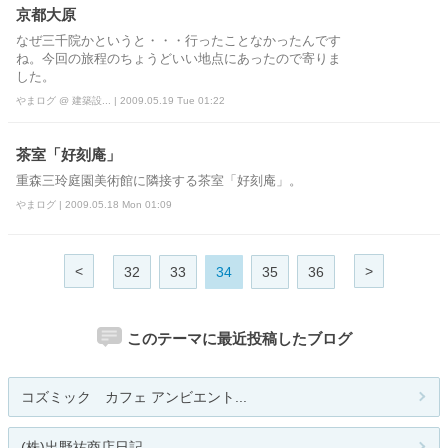
京都大原
なぜ三千院かというと・・・行ったことなかったんです
ね。今回の旅程のちょうどいい地点にあったので寄りま
した。
やまログ @ 建築設... | 2009.05.19 Tue 01:22
茶室「好刻庵」
重森三玲庭園美術館に隣接する茶室「好刻庵」。
やまログ | 2009.05.18 Mon 01:09
<
>
32
33
34
35
36
このテーマに最近投稿したブログ
コズミック カフェ アンビエント...
(株)出野祐商店日記