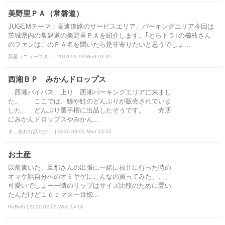
美野里ＰＡ（常磐道）
JUGEMテーマ：高速道路のサービスエリア、パーキングエリア今回は
茨城県内の常磐道の美野里ＰＡを紹介します。｢とらドラ｣の櫛枝さん
のファンはこのＰＡ名を聞いたら是非寄りたいと思うでしょ...
新星（ニュースタ... | 2010.03.10 Wed 03:31
西湘ＢＰ みかんドロップス
西湘バイパス 上り 西湘パーキングエリアに来まし
た。 ここでは、鯵や鮭のどんぶりが販売されていま
した。 どんぶり選手権に出品したそうです。 売店
にみかんドロップスやみかん...
ま、あれな話だが… | 2010.03.01 Mon 13:32
お土産
以前書いた、旦那さんの出張に一緒に福井に行った時の
オマケ話自分へのオミヤゲにこんなの買ってみた、、、
可愛いでしょーー隣のリップはサイズ比較のために置い
たんだけど１ｃｃマス一目惚...
ReBirth | 2010.02.03 Wed 14:06