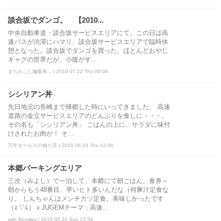
談合坂でダンゴ。 【2010...
中央自動車道・談合坂サービスエリアにて。この日は高
速バスが渋滞にハマり、談合坂サービスエリアで臨時休
憩となった。談合坂でダンゴを買った。ほとんどおやじ
ギャグの世界だが、小腹がす...
まちおこし編集長... | 2010.07.22 Thu 00:08
シシリアン丼
先日地元の長崎まで帰郷した時にいってきました、 高速
道路の金立サービスエリアのどんぶりを食しに・・・。
その名も「シシリアン丼」 ごはんの上に、サラダに味付
けされたお肉が！ そ...
万年セールスの独り言 | 2010.06.03 Thu 12:06
本郷パーキングエリア
三次（みよし）で一泊して、本郷にて朝ごはん。食券～
朝からもう48番目。早いヒト多いんだな（何豚汁定食な
り。 しんちゃんはメンチカツ定食。美味しかったです
（≧▽≦）ｖJUGEMテーマ：高速...
with Reptiles | 2010.05.23 Sun 23:54