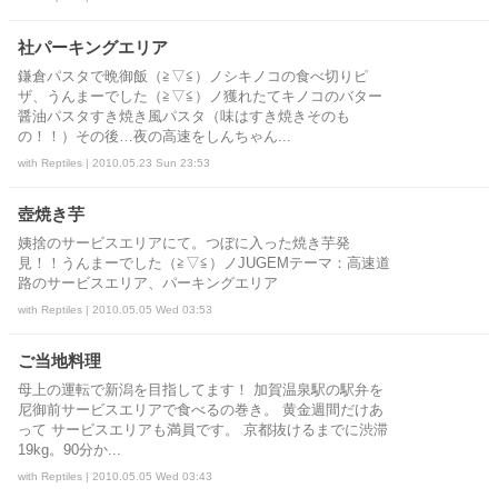
社パーキングエリア
鎌倉パスタで晩御飯（≧▽≦）ノシキノコの食べ切りピ
ザ、うんまーでした（≧▽≦）ノ獲れたてキノコのバター
醤油パスタすき焼き風パスタ（味はすき焼きそのも
の！！）その後…夜の高速をしんちゃん...
with Reptiles | 2010.05.23 Sun 23:53
壺焼き芋
姨捨のサービスエリアにて。つぼに入った焼き芋発
見！！うんまーでした（≧▽≦）ノJUGEMテーマ：高速道
路のサービスエリア、パーキングエリア
with Reptiles | 2010.05.05 Wed 03:53
ご当地料理
母上の運転で新潟を目指してます！ 加賀温泉駅の駅弁を
尼御前サービスエリアで食べるの巻き。 黄金週間だけあ
って サービスエリアも満員です。 京都抜けるまでに渋滞
19kg。90分か...
with Reptiles | 2010.05.05 Wed 03:43