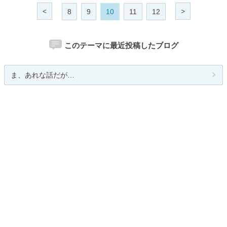
<
>
8
9
10
11
12
このテーマに最近投稿したブログ
ま、あれな話だが…
中川岳志のブログ
Leaf Moon Cherry
味噌専門店 坂本商店
あおちゃんの釣り道楽日記他
関連カテゴリー