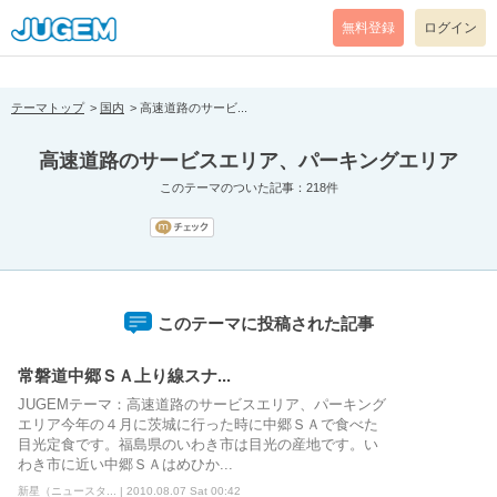
[pear_error: message="Success" code=0 mode=return level=notice
prefix="" info=""]
無料登録
ログイン
テーマトップ
国内
高速道路のサービ...
高速道路のサービスエリア、パーキングエリア
このテーマのついた記事：218件
このテーマに投稿された記事
常磐道中郷ＳＡ上り線スナ...
JUGEMテーマ：高速道路のサービスエリア、パーキング
エリア今年の４月に茨城に行った時に中郷ＳＡで食べた
目光定食です。福島県のいわき市は目光の産地です。い
わき市に近い中郷ＳＡはめひか...
新星（ニュースタ... | 2010.08.07 Sat 00:42