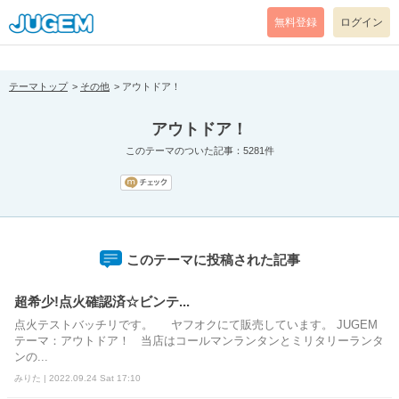
[pear_error: message="Success" code=0 mode=return level=notice
prefix="" info=""]
無料登録
ログイン
テーマトップ
その他
アウトドア！
アウトドア！
このテーマのついた記事：5281件
このテーマに投稿された記事
超希少!点火確認済☆ビンテ...
点火テストバッチリです。 ヤフオクにて販売しています。 JUGEM
テーマ：アウトドア！ 当店はコールマンランタンとミリタリーランタ
ンの...
みりた | 2022.09.24 Sat 17:10