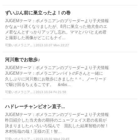
ずいぶん前に巣立ったよ！の巻
JUGEMテーマ：ポメラニアンのブリーダーより子犬情報
かなぁ~り遅くなりましたが、8月に巣立った他犬舎のエ
メ君なんとすっかりアップし忘れ、ママとパパとえめ君
と撮影した画像がどこにもナイ...
可愛いポメラニア... | 2013.10.07 Mon 22:27
河川敷でお散歩♪
JUGEMテーマ：ポメラニアンのブリーダーより子犬情報
JUGEMテーマ：ポメラニアンバイトのFさんと一緒に
久しぶりに河川敷にお散歩にきました＾＾。ノーリード
で駆け回るちぇるこです。 &nbs...
可愛いポメラニア... | 2013.10.04 Fri 21:56
ハドレーチャンピオン直子...
JUGEMテーマ：ポメラニアンのブリーダーより子犬情報
昨日紹介した当犬舎の期待のニューフェイス君の名前が
決まりました♪いろいろ悩んで 混乱した結果智稔の智！
木村拓哉の哉！王様の王！智...
可愛いポメラニア... | 2013.10.02 Wed 23:45