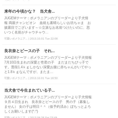
来年の今頃かな？ 当犬舎...
JUGEMテーマ：ポメラニアンのブリーダーより子犬情
報 両親チャンピオン 血統も素晴らしいお坊ちゃま お
披露目でございます～☆立派なお名前つけたいのに、思
いつく名前がチャウチャウ...
可愛いポメラニア... | 2013.10.01 Tue 22:08
良衣奈とピースの子 それ...
JUGEMテーマ：ポメラニアンのブリーダーより子犬情報
7月10日生まれの深愛と壱君の子 まだまだちびっ子で
す。普段1.4ｋｇしかない深愛お腹に赤ちゃんがいてやっ
と1.8ｋｇなんですが、またま...
可愛いポメラニア... | 2013.10.01 Tue 18:50
当犬舎で今生まれている子...
JUGEMテーマ：ポメラニアンのブリーダーより子犬情報
９月４日生まれ 良衣奈とピースの子 男の子（募集し
ません） 女の子は明日＾＾（仮予約済み）ぽちっとよろ
しくお願いします(^.^)
可愛いポメラニア... | 2013.09.28 Sat 23:49