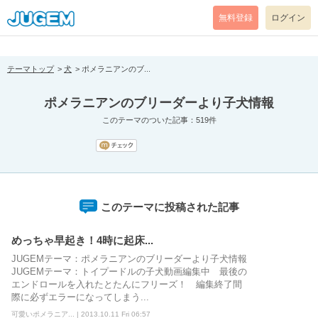
[pear_error: message="Success" code=0 mode=return level=notice
prefix="" info=""]
無料登録
ログイン
テーマトップ
犬
ポメラニアンのブ...
ポメラニアンのブリーダーより子犬情報
このテーマのついた記事：519件
このテーマに投稿された記事
めっちゃ早起き！4時に起床...
JUGEMテーマ：ポメラニアンのブリーダーより子犬情報
JUGEMテーマ：トイプードルの子犬動画編集中 最後の
エンドロールを入れたとたんにフリーズ！ 編集終了間
際に必ずエラーになってしまう...
可愛いポメラニア... | 2013.10.11 Fri 06:57