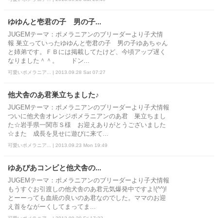
ゆゆんと壱君の子 男の子...
JUGEMテーマ：ポメラニアンのブリーダーより子犬情
報 巣立っていったゆゆんと壱君の子 男の子ゆあちゃん
と姉弟です。ＦＢには掲載してたけど、今頃アップ遅く
なりました＾＾。 ドン...
可愛いポメラニア... | 2013.09.28 Sat 07:27
他犬舎のあ君巣立ちました♪
JUGEMテーマ：ポメラニアンのブリーダーより子犬情報
ついに他犬舎オレンジポメラニアンのあ君 巣立ちまし
た☆岩手県一関市Ｓ様 お迎えありがとうございました
☆また 成長を見せに遊びに来て...
可愛いポメラニア... | 2013.09.23 Mon 19:49
ゆあぴあコンビと他犬舎の...
JUGEMテーマ：ポメラニアンのブリーダーより子犬情報
もうすぐお引渡しの他犬舎のあ君元気爆発中ですよ!(^^)!
とーーっても血統の良いのあ君なのでした。ママのお迎
え首をながーくしてまってま...