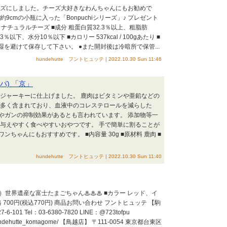
イズにしました。チーズ大好きなわんちゃんにもお勧めで
cmの小瓶に入った「Bonpuchiシリーズ」♪ プレゼント
料 ナチュラルチーズ ■成分 粗蛋白質32.3％以上、粗脂肪
以下、水分10％以下 ■カロリー 537kcal / 100gあたり ■
湿を避けて保存して下さい。 ●また開封後は冷暗所で保管...
hundehutte フントヒュッテ | 2022.10.30 Sun 11:46
パ) 「京」
、ジャーキーに仕上げました。 鹿肉はビタミンや亜鉛などの
も多く含まれており、血液中のコレステロールを減らした
やガンの抑制効果があるとも言われています。 添加物等一
、与えやすく食べやすいおやつです。 手で簡単に割ることが
ちゃんにもおすすめです。 ■内容量 30g ■原材料 鹿肉 ■
hundehutte フントヒュッテ | 2022.10.30 Sun 11:40
?）世界遺産な富士たまごちゃん♨♨♨ ■カラー レッド、イ
価格 700円(税込770円) 商品お問い合わせ フントヒュッテ 【駒
101 Tel：03-6380-7820 LINE：@723tofpu
om/hundehutte_komagome/ 【鳥越店】 〒111-0054 東京都台東区