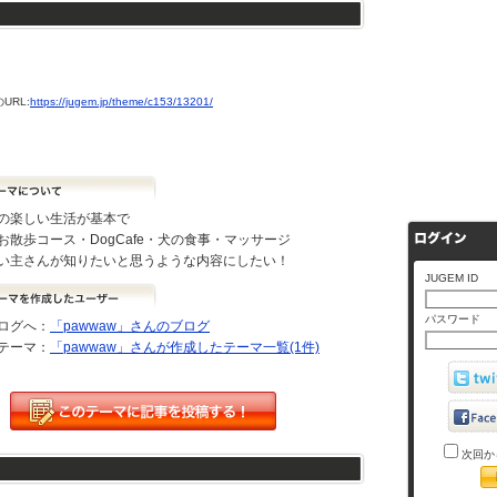
URL:
https://jugem.jp/theme/c153/13201/
の楽しい生活が基本で
お散歩コース・DogCafe・犬の食事・マッサージ
い主さんが知りたいと思うような内容にしたい！
JUGEM ID
パスワード
ログへ：
「pawwaw」さんのブログ
テーマ：
「pawwaw」さんが作成したテーマ一覧(1件)
次回か