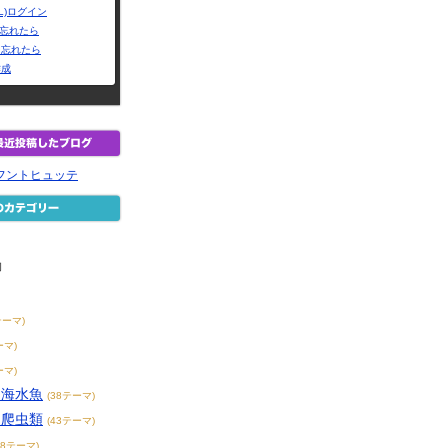
L)ログイン
Dを忘れたら
を忘れたら
作成
e フントヒュッテ
物
テーマ)
ーマ)
ーマ)
・海水魚
(38テーマ)
・爬虫類
(43テーマ)
38テーマ)