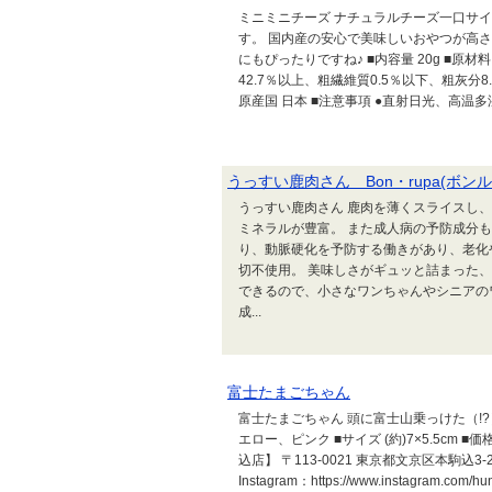
ミニミニチーズ ナチュラルチーズ一口サ
す。 国内産の安心で美味しいおやつが高さ約9
にもぴったりですね♪ ■内容量 20g ■原材
42.7％以上、粗繊維質0.5％以下、粗灰分8.3％
原産国 日本 ■注意事項 ●直射日光、高温多
うっすい鹿肉さん Bon・rupa(ボンル
うっすい鹿肉さん 鹿肉を薄くスライスし
ミネラルが豊富。 また成人病の予防成分
り、動脈硬化を予防する働きがあり、老化
切不使用。 美味しさがギュッと詰まった
できるので、小さなワンちゃんやシニアのワン
成...
富士たまごちゃん
富士たまごちゃん 頭に富士山乗っけた（!
エロー、ピンク ■サイズ (約)7×5.5cm ■
込店】 〒113-0021 東京都文京区本駒込3-27-6-
Instagram：https://www.instagram.c