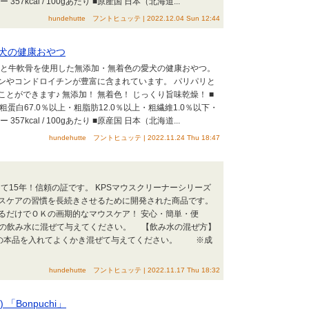
57kcal / 100gあたり ■原産国 日本（北海道...
hundehutte フントヒュッテ | 2022.12.04 Sun 12:44
犬の健康おやつ
肉と牛軟骨を使用した無添加・無着色の愛犬の健康おやつ。
ンやコンドロイチンが豊富に含まれています。 パリパリと
とができます♪ 無添加！ 無着色！ じっくり旨味乾燥！ ■
 粗蛋白67.0％以上・粗脂肪12.0％以上・粗繊維1.0％以下・
57kcal / 100gあたり ■原産国 日本（北海道...
hundehutte フントヒュッテ | 2022.11.24 Thu 18:47
続けて15年！信頼の証です。 KPSマウスクリーナーシリーズ
スケアの習慣を長続きさせるために開発された商品です。
るだけでＯＫの画期的なマウスケア！ 安心・簡単・便
愛猫の飲み水に混ぜて与えてください。 【飲み水の混ぜ方】
杯)の本品を入れてよくかき混ぜて与えてください。 ※成
hundehutte フントヒュッテ | 2022.11.17 Thu 18:32
「Bonpuchi」