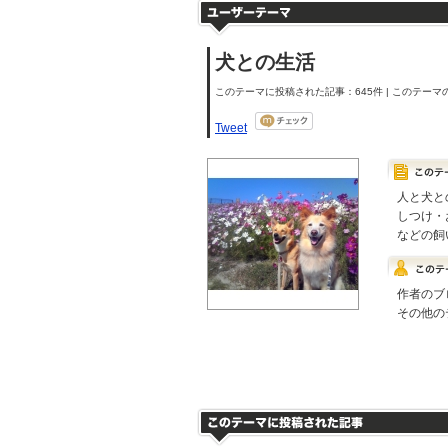
犬との生活
このテーマに投稿された記事：645件 | このテーマの
Tweet
人と犬と
しつけ・
などの飼
作者のブ
その他の