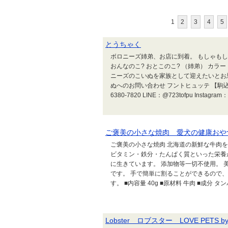
1
2
3
4
5
とうちゃく
ボロニーズ姉弟、お店に到着。 もしゃもしゃで
おんなのこ? おとこのこ? （姉弟） カラ
ニーズのこいぬを家族として迎えたいとお
ぬへのお問い合わせ フントヒュッテ 【駒込店】 〒
6380-7820 LINE：@723tofpu Instagram：ht
ご褒美の小さな焼肉 愛犬の健康おや
ご褒美の小さな焼肉 北海道の新鮮な牛肉
ビタミン・鉄分・たんぱく質といった栄養
に生きています。 添加物等一切不使用。
です。 手で簡単に割ることができるので
す。 ■内容量 40g ■原材料 牛肉 ■成分 タンパク
Lobster ロブスター LOVE PETS by