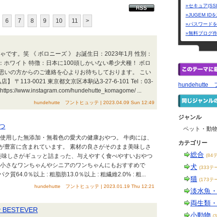
»セキュア(SS
»JUGEM I
6
7
8
9
10
11
>
»パスワード
»無料ブログ
す。笑 《 ボロニーズ 》 お誕生日：2023年1月 性別：
ー：ホワイト 特徴：日本に100頭しかいない希少犬種！ ボロ
思いの方からのご連絡を心よりお待ちしております。 こい
113-0021 東京都文京区本駒込3-27-6-101 Tel：03-
hundehutt
tps://www.instagram.com/hundehutte_komagome/ ...
hundehutte フントヒュッテ | 2023.04.09 Sun 12:49
ジャンル
つ
ペット・動
を使用した無添加・無着色の愛犬の健康おやつ。 牛肉には、
カテゴリー
が豊富に含まれています。 素材の良さがそのまま美味しさ
総合
 美味しさがギュッと詰まった、与えやすく食べやすいおやつ
(84
、小さなワンちゃんやシニアのワンちゃんにもおすすめで
犬
(333テ
質64.0％以上 : 粗脂肪13.0％以上 : 粗繊維2.0% : 粗...
猫
(173テ
hundehutte フントヒュッテ | 2023.01.19 Thu 12:21
淡水魚
両生類
 BESTEVER
小動物
(