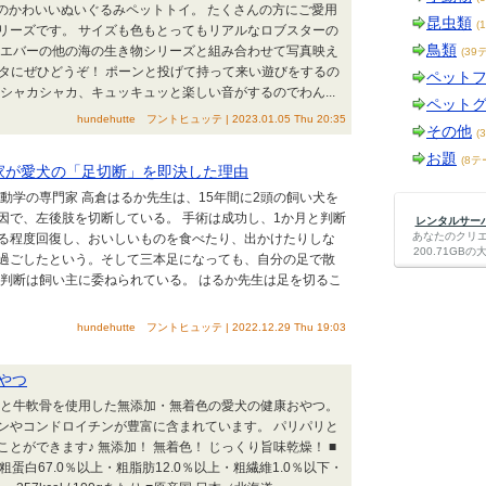
らではのかわいいぬいぐるみペットトイ。 たくさんの方にご愛用
昆虫類
(
リーズです。 サイズも色もとってもリアルなロブスターの
鳥類
トエバーの他の海の生き物シリーズと組み合わせて写真映え
(39
ネタにぜひどうぞ！ ポーンと投げて持って来い遊びをするの
ペット
シャカシャカ、キュッキュッと楽しい音がするのでわん...
ペット
hundehutte フントヒュッテ | 2023.01.05 Thu 20:35
その他
(
お題
(8テ
家が愛犬の「足切断」を即決した理由
動学の専門家 高倉はるか先生は、15年間に2頭の飼い犬を
因で、左後肢を切断している。 手術は成功し、1か月と判断
レンタルサーバー
あなたのクリ
る程度回復し、おいしいものを食べたり、出かけたりしな
200.71G
過ごしたという。そして三本足になっても、自分の足で散
判断は飼い主に委ねられている。 はるか先生は足を切るこ
hundehutte フントヒュッテ | 2022.12.29 Thu 19:03
やつ
肉と牛軟骨を使用した無添加・無着色の愛犬の健康おやつ。
ンやコンドロイチンが豊富に含まれています。 パリパリと
とができます♪ 無添加！ 無着色！ じっくり旨味乾燥！ ■
 粗蛋白67.0％以上・粗脂肪12.0％以上・粗繊維1.0％以下・