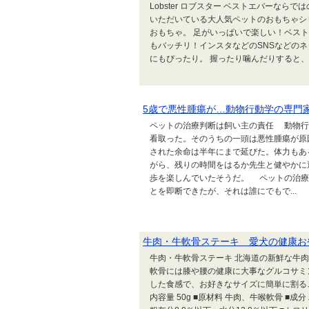
Lobster ロブスター ベストエバーな
いただいている大人気ペットのおもちゃシ
おもちゃ。 足がいっぱいで楽しい！ベス
もバッチリ！インスタなどのSNSなどの
にもぴったり。 握ったり噛んだりすると、
5歳で悪性腫瘍が…動物行動学の専門
ペットの治療判断は飼い主の責任 動物行
看取った。そのうちの一頭は悪性腫瘍が原
された余命は半年にまで延びた。体力もあ
がら、残りの時間をはるか先生と健やかに
歩を楽しんでいたそうだ。 ペットの治療
とを即断できたが、それは誰にでもで...
牛肉・牛軟骨ステーキ 愛犬の健康お
牛肉・牛軟骨ステーキ 北海道の新鮮な牛
軟骨には膝や腰の健康に大事なグルコサミ
した食感で、お好きなサイズに簡単に割るこ
内容量 50g ■原材料 牛肉、牛喉軟骨 ■成分