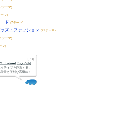
17テーマ)
テーマ)
フード
(7テーマ)
グッズ・ファッション
(22テーマ)
31テーマ)
ーマ)
[PR]
 heteml [ヘテムル]
エイティブを刺激する、
Bの大容量と便利な高機能！