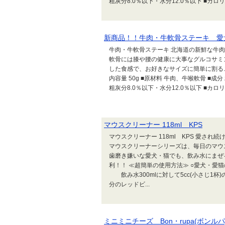
粗灰分8.0％以下・水分12.0％以下 ■カロリー 3
新商品！！牛肉・牛軟骨ステーキ 愛
牛肉・牛軟骨ステーキ 北海道の新鮮な牛
軟骨には膝や腰の健康に大事なグルコサミ
した食感で、お好きなサイズに簡単に割るこ
内容量 50g ■原材料 牛肉、牛喉軟骨 ■成分
粗灰分8.0％以下・水分12.0％以下 ■カロリー 3
マウスクリーナー 118ml KPS
マウスクリーナー 118ml KPS 愛され
マウスクリーナーシリーズは、毎日のマウ
歯磨き嫌いな愛犬・猫でも、飲み水にまぜ
利！！ ≪超簡単の使用方法≫ ○愛犬・
飲み水300mlに対して5cc(小さじ1
分のレッドビ...
ミニミニチーズ Bon・rupa(ボンルパ) 