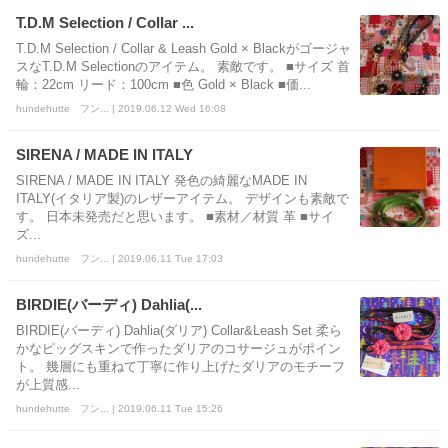
T.D.M Selection / Collar ...
T.D.M Selection / Collar & Leash Gold × Blackがゴージャ
スなT.D.M Selectionのアイテム。 素敵です。 ■サイズ 首
輪：22cm リード：100cm ■色 Gold × Black ■価...
hundehutte フン... | 2019.06.12 Wed 16:08
SIRENA / MADE IN ITALY
SIRENA / MADE IN ITALY 発色の綺麗なMADE IN
ITALY(イタリア製)のレザーアイテム。 デザインも素敵で
す。 日本未発売だと思います。 ■素材／材質 革 ■サイ
ズ...
hundehutte フン... | 2019.06.11 Tue 17:03
BIRDIE(バーディ) Dahlia(...
BIRDIE(バーディ) Dahlia(ダリア) Collar&Leash Set 柔ら
かなピッグスキンで作ったダリアのコサージュがポイン
ト。 幾層にも重ねて丁寧に作り上げたダリアのモチーフ
が上質感...
hundehutte フン... | 2019.06.11 Tue 15:26