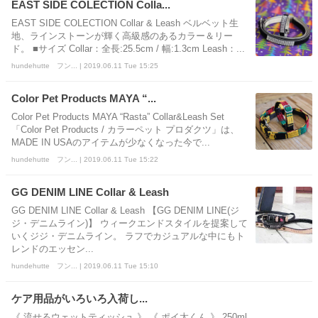
EAST SIDE COLECTION Colla...
EAST SIDE COLECTION Collar & Leash ベルベット生
地、ラインストーンが輝く高級感のあるカラー＆リー
ド。 ■サイズ Collar：全長:25.5cm / 幅:1.3cm Leash：...
hundehutte フン... | 2019.06.11 Tue 15:25
Color Pet Products MAYA “...
Color Pet Products MAYA “Rasta” Collar&Leash Set
「Color Pet Products / カラーペット プロダクツ」は、
MADE IN USAのアイテムが少なくなった今で...
hundehutte フン... | 2019.06.11 Tue 15:22
GG DENIM LINE Collar & Leash
GG DENIM LINE Collar & Leash 【GG DENIM LINE(ジ
ジ・デニムライン)】 ウィークエンドスタイルを提案して
いくジジ・デニムライン。 ラフでカジュアルな中にもト
レンドのエッセン...
hundehutte フン... | 2019.06.11 Tue 15:10
ケア用品がいろいろ入荷し...
《 流せるウェットティッシュ 》 《 ポイ太くん 》 250ml