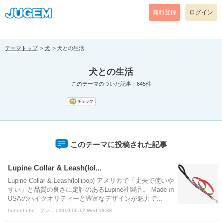
[pear_error: message="Success" code=0 mode=return level=notice
prefix="" info=""]
無料登録
ログイン
テーマトップ
犬
犬との生活
犬との生活
このテーマのついた記事：645件
このテーマに投稿された記事
Lupine Collar & Leash(lol...
Lupine Collar & Leash(lollipop) アメリカで「丈夫で使いや
すい」と品質の良さに定評のあるLupine社製品。 Made in
USAのハイクオリティーと豊富なデザインが魅力で...
hundehutte フン... | 2019.06.12 Wed 18:38