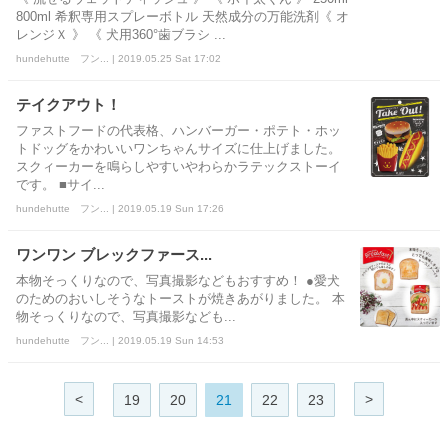
800ml 希釈専用スプレーボトル 天然成分の万能洗剤《 オ
レンジＸ 》 《 犬用360°歯ブラシ ...
hundehutte フン... | 2019.05.25 Sat 17:02
テイクアウト！
ファストフードの代表格、ハンバーガー・ポテト・ホッ
トドッグをかわいいワンちゃんサイズに仕上げました。
スクィーカーを鳴らしやすいやわらかラテックストーイ
です。 ■サイ...
hundehutte フン... | 2019.05.19 Sun 17:26
ワンワン ブレックファース...
本物そっくりなので、写真撮影などもおすすめ！ ●愛犬
のためのおいしそうなトーストが焼きあがりました。 本
物そっくりなので、写真撮影なども...
hundehutte フン... | 2019.05.19 Sun 14:53
<
>
19
20
21
22
23