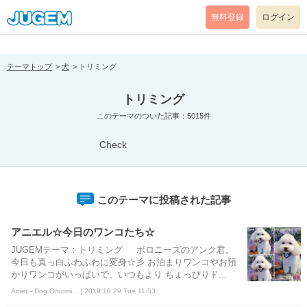
[pear_error: message="Success" code=0 mode=return level=notice
prefix="" info=""]
無料登録
ログイン
テーマトップ
犬
トリミング
トリミング
このテーマのついた記事：5015件
Check
このテーマに投稿された記事
アニエル☆今日のワンコたち☆
JUGEMテーマ：トリミング ボロニーズのアンク君。
今日も真っ白ふわふわに変身☆彡 お泊まりワンコやお預
かりワンコがいっぱいで、いつもより ちょっぴりド...
Anier～Dog Groomi... | 2019.10.29 Tue 11:53