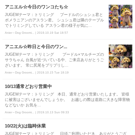
アニエル☆今日のワンコたち☆
JUGEMテーマ：トリミング プードルのシュシュ君と
ポメラニアンのアスラン君。 シュシュ君は隣のテーブル
でトリミングしている アスラン君の様子が気に...
Anier～Dog Groomi... | 2019.10.19 Sat 18:57
アニエル☆昨日と今日のワン...
JUGEMテーマ：トリミング プードル×マルチーズの
サラちゃん 台風が近づいている中、ご来店ありがとうご
ざいます。 常に尻尾をプリプリし...
Anier～Dog Groomi... | 2019.10.15 Tue 18:19
10/13通常どおり営業中
JUGEMテーマ：トリミング 本日、通常どおり営業いたします。 皆様
に被害はございませんでしょうか。 お越しの際は道路に大きな障害物
などないか お気を...
Anier～Dog Groomi... | 2019.10.13 Sun 09:33
10/22(火)は臨時休業
JUGEMテーマ：トリミング 日頃ご利用いただき、ありがとうござ