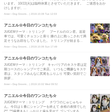
います。 10/22(火)は臨時休業とさせていただきます。 ご迷惑をおか
けしますが、...
Anier～Dog Groomi... | 2019.10.08 Tue 12:03
アニエル☆今日のワンコたち☆
JUGEMテーマ：トリミング プードルのロン君。送迎
車では、可愛くチョコンと座り 膝の上に抱っこされて満
足そうなお顔をしていました。 トリミングが始まる...
Anier～Dog Groomi... | 2019.10.06 Sun 17:49
アニエル☆今日のワンコたち☆
JUGEMテーマ：トリミング キャバリアのキスケ君は定
期コースのシャンプーでご来店。 いつもご機嫌なキスケ
君は、スタッフみんなに尻尾をふりふり 可愛い笑顔でご
挨拶...
Anier～Dog Groomi... | 2019.10.02 Wed 09:52
アニエル☆今日のワンコたち☆
JUGEMテーマ：トリミング チワワのじゅじゅちゃ
ん。今日は１番にシャンプーを終えて 余裕の表情でした
(*^_^*)歯磨きもしっかりと歯を見せて ゴシゴシする...