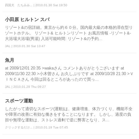
四国犬 たちみみ... | 2010.01.30 Sat 19:50
小田原 ヒルトン スパ
リゾート&の宿詳細。東京から約６０分。国内最大級の本格的滞在型リ
ゾートホテル。 リゾート& ヒルトンリゾート お風呂情報 -リゾート&-
大浴場大浴場(男湯) 入浴可能時間: リゾート&の予約...
JAL | 2010.01.30 Sat 13:47
魚月
at 2009/12/01 20:35 >wakaさん コメントありがとうございます at
2009/11/30 22:30 >小木曽さん お久しぶりです at 2009/10/28 21:30 >Ｖ
ＩＮＣＡさん 今回は回るところがあったので買っ...
JAL | 2010.01.28 Thu 09:27
スポーツ運動
したがって適切なスポーツ(運動)は、健康増進、体力づくり、機能不全
や障害の改善に有効な働きをすることになります。 しかし、過度の負
担や無理な運動は、ストレス過剰で逆に弊害となり、ス...
クリックするだけ... | 2010.01.19 Tue 07:45