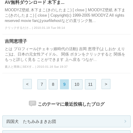
AV無料ダウンロード 木下ま...
MOODYZ壁紙 木下まこ(きのしたまこ) [ close ] MOODYZ壁紙 木下ま
こ(きのしたまこ) [ close ] Copyright(c) 1999-2005 MOODYZ All rights
reserved movie fanはyourfilehostなどの直リンク無...
クリックするだけ... | 2010.01.19 Tue 06:14
吉岡恵理子
とは プロフィール(チェキッ娘時代の活動) 吉岡 恵理子(よしおか えり
こ)は、日本の元女性アイドル。 関係 ボタンをクリックすると 関係を
もっと詳しく見る ことができます 上へ戻る つなが...
素人と簡単にSEXす... | 2010.01.16 Sat 19:37
<
>
7
8
9
10
11
このテーマに最近投稿したブログ
四国犬 たちみみまきお団