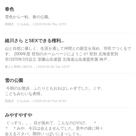
春色
雪色から一転、春の公園。
四国犬 たちみみ... | 2010.02.04 Thu 13:57
緒川さら とSEXできる権利...
山と自然に優しく、生涯を通して仲間との親交を深め、市民でつくるで
す。 2009年度 登別のホームページにようこそ! 登別 北海道登別
市/1970年3月設立 室蘭山岳連盟 北海道山岳連盟所属 神戸...
素人と簡単にSEXす... | 2010.02.02 Tue 12:07
雪の公園
今朝のお散歩、ふたりともおおはしゃぎでした。ミヤ、
こどもみたいな表情。
四国犬 たちみみ... | 2010.02.02 Tue 10:07
みやすやすや
ぐっすり。。。目が覚めて、こんなのびのび。 ＊
＊ ＊みや、今日は会えませんでした。意中の彼に時々
会えるスタバ。期待いっぱいにまっしぐら。