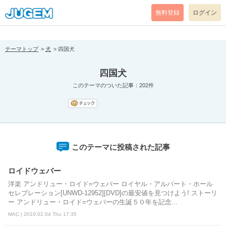
[pear_error: message="Success" code=0 mode=return level=notice
prefix="" info=""]
無料登録
ログイン
テーマトップ
犬
四国犬
四国犬
このテーマのついた記事：202件
このテーマに投稿された記事
ロイドウェバー
洋楽 アンドリュー・ロイド=ウェバー ロイヤル・アルバート・ホール
セレブレーション[UNWD-12952][DVD]の最安値を見つけよう! ストーリ
ー アンドリュー・ロイド=ウェバーの生誕５０年を記念...
MAC | 2010.02.04 Thu 17:35